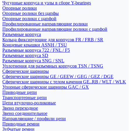
Чугунные корпуса и узлы в сборе Y-bearings
Опорные ролики
Опорные ролики без цапфы
Опорные ролики с цапфой
Профилированные направляющие ролики
Профилированные направляющие ролики с цапфой
Разъемные корпуса
Кольца фиксирующие для корпусов FR / FRB / SR
Концевые крышки ASNH / TSU
Разъемные корпуса 722 / FNL / F5
Разъемные корпуса SD
Разъемные корпуса SNG / SNL
Уплотнения для разъемных корпусов TSN / TSNG
Сферические шарниры
Сферические шарниры GE / GEEW / GEG / GEZ / DGE
Сферические шарниры с телом качения GE..RB / WLT / WLK
Упорные сферические шарниры GAC / GX
Приводные цепи
Транспортерные цепи
Цепи втулочно-роликовые
Звено переходное
Звено соединительное
Направляющие / профили цепи
Приводные ремни
Зубчатые ремни