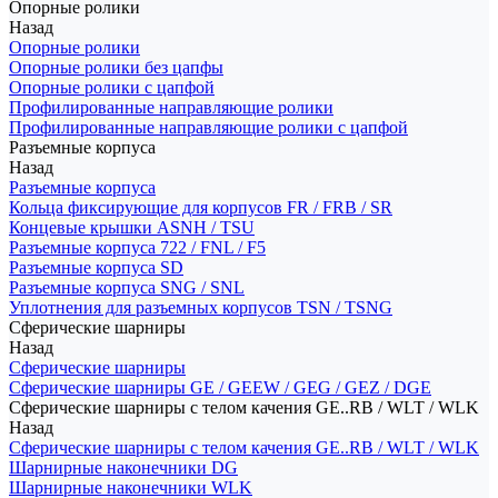
Опорные ролики
Назад
Опорные ролики
Опорные ролики без цапфы
Опорные ролики с цапфой
Профилированные направляющие ролики
Профилированные направляющие ролики с цапфой
Разъемные корпуса
Назад
Разъемные корпуса
Кольца фиксирующие для корпусов FR / FRB / SR
Концевые крышки ASNH / TSU
Разъемные корпуса 722 / FNL / F5
Разъемные корпуса SD
Разъемные корпуса SNG / SNL
Уплотнения для разъемных корпусов TSN / TSNG
Сферические шарниры
Назад
Сферические шарниры
Сферические шарниры GE / GEEW / GEG / GEZ / DGE
Сферические шарниры с телом качения GE..RB / WLT / WLK
Назад
Сферические шарниры с телом качения GE..RB / WLT / WLK
Шарнирные наконечники DG
Шарнирные наконечники WLK