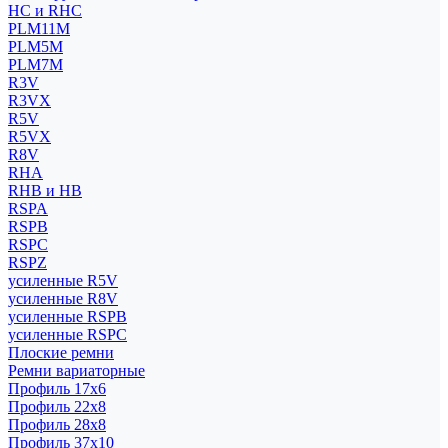
HC и RHC
PLM11M
PLM5M
PLM7M
R3V
R3VX
R5V
R5VX
R8V
RHA
RHB и HB
RSPA
RSPB
RSPC
RSPZ
усиленные R5V
усиленные R8V
усиленные RSPB
усиленные RSPC
Плоские ремни
Ремни вариаторные
Профиль 17x6
Профиль 22x8
Профиль 28x8
Профиль 37x10