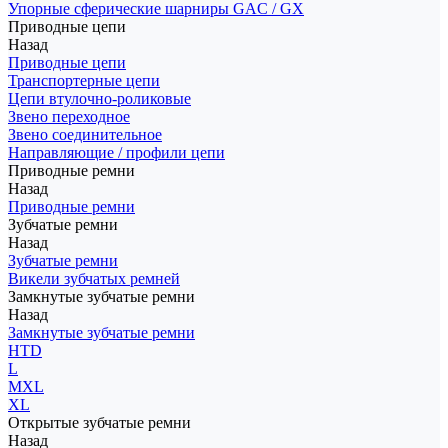
Упорные сферические шарниры GAC / GX
Приводные цепи
Назад
Приводные цепи
Транспортерные цепи
Цепи втулочно-роликовые
Звено переходное
Звено соединительное
Направляющие / профили цепи
Приводные ремни
Назад
Приводные ремни
Зубчатые ремни
Назад
Зубчатые ремни
Викели зубчатых ремней
Замкнутые зубчатые ремни
Назад
Замкнутые зубчатые ремни
HTD
L
MXL
XL
Открытые зубчатые ремни
Назад