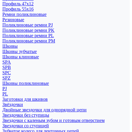
Профиль 47x12
Профиль 55x16
Ремни поликлиновые
Резиновые
Поликлиновые ремни PJ
Поликлиновые ремни PK
Поликлиновые ремни PL
Поликлиновые ремни PM
Шкивы
Шкивы зубчатые
Шкивы клиновые
SPA
SPB
SPC
SPZ
Шкивы поликлиновые
PJ
PL
Заготовки для шкивов
Звёздочки
Двойные звездочки для однорядной цепи
Звездочки без ступицы
Звездочки с каленым зубом и готовым отверстием
Звездочки со ступицей
Зубчатое колесо для ленточных цепей