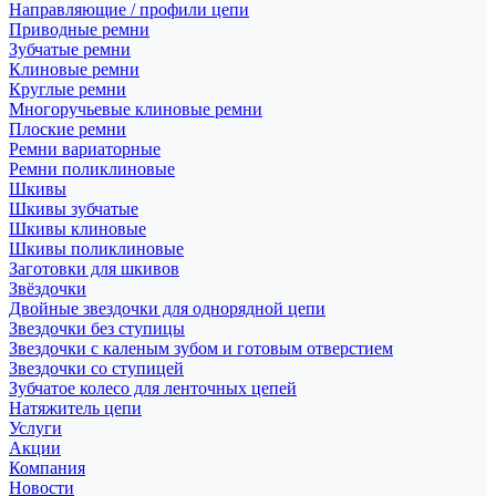
Направляющие / профили цепи
Приводные ремни
Зубчатые ремни
Клиновые ремни
Круглые ремни
Многоручьевые клиновые ремни
Плоские ремни
Ремни вариаторные
Ремни поликлиновые
Шкивы
Шкивы зубчатые
Шкивы клиновые
Шкивы поликлиновые
Заготовки для шкивов
Звёздочки
Двойные звездочки для однорядной цепи
Звездочки без ступицы
Звездочки с каленым зубом и готовым отверстием
Звездочки со ступицей
Зубчатое колесо для ленточных цепей
Натяжитель цепи
Услуги
Акции
Компания
Новости