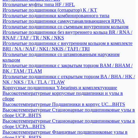
Игольчатые муфты типа HF / HFL
Игольчатые подшипники (сепаратор) K / KT
Игольчатые подшипники комбинированного типа
Игольчатые подшипники самоустанавливающиеся RPNA
Игольчатые подшипники со съемным внутренним кольцом
Игольчатые подшипники без внутреннего кольца BR / RNA /
RNAF / TAF / TR / NK / NKS
Игольчатые подшипники с внутренним кольцом в комплекте
BRI / NA / NAF / NKI / NKIS / TAFI / TRI
Игольчатые подшипники со штампованным наружним
кольцом
Игольчатые подшипники с закрытым торцом BAM / BHAM /
BK / TAM / TLAM
Игольчатые подшипники с открытым торцом BA / BHA / HK /
NK / NKS / TA / TLA / TLAW
Корпусные подшипники Y-bearings и комплектующие
Высокотемпературные корпусные подшипники и узлы в
сборе
Высокотемпературные Подшипники в корпус UC...BHTS
Высокотемпературные Стационарные подшипниковые узлы в
сборе UCP...BHTS
Высокотемпературные Стационарные подшипниковые узлы в
сборе UCPA...BHTS
Высокотемпературные Фланцевые подшипниковые узлы в
сборе UCF...BHTS