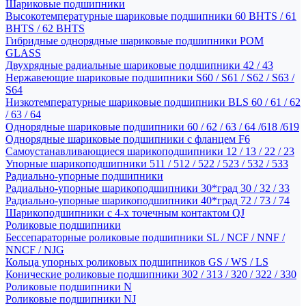
Шариковые подшипники
Высокотемпературные шариковые подшипники 60 BHTS / 61
BHTS / 62 BHTS
Гибридные однорядные шариковые подшипники POM
GLASS
Двухрядные радиальные шариковые подшипники 42 / 43
Нержавеющие шариковые подшипники S60 / S61 / S62 / S63 /
S64
Низкотемпературные шариковые подшипники BLS 60 / 61 / 62
/ 63 / 64
Однорядные шариковые подшипники 60 / 62 / 63 / 64 /618 /619
Однорядные шариковые подшипники с фланцем F6
Самоустанавливающиеся шарикоподшипники 12 / 13 / 22 / 23
Упорные шарикоподшипники 511 / 512 / 522 / 523 / 532 / 533
Радиально-упорные подшипники
Радиально-упорные шарикоподшипники 30*град 30 / 32 / 33
Радиально-упорные шарикоподшипники 40*град 72 / 73 / 74
Шарикоподшипники с 4-х точечным контактом QJ
Роликовые подшипники
Бессепараторные роликовые подшипники SL / NCF / NNF /
NNCF / NJG
Кольца упорных роликовых подшипников GS / WS / LS
Конические роликовые подшипники 302 / 313 / 320 / 322 / 330
Роликовые подшипники N
Роликовые подшипники NJ