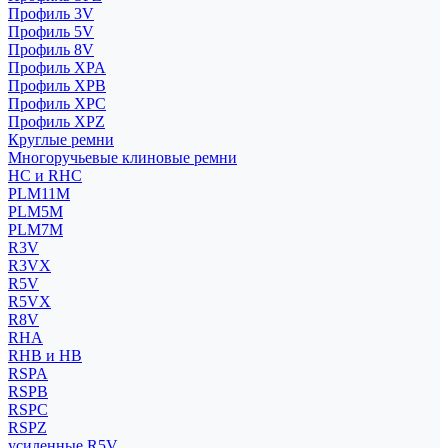
Профиль 3V
Профиль 5V
Профиль 8V
Профиль XPA
Профиль XPB
Профиль XPC
Профиль XPZ
Круглые ремни
Многоручьевые клиновые ремни
HC и RHC
PLM11M
PLM5M
PLM7M
R3V
R3VX
R5V
R5VX
R8V
RHA
RHB и HB
RSPA
RSPB
RSPC
RSPZ
усиленные R5V