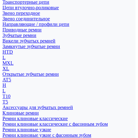
Транспортерные цепи
Цепи втулочно-роликовые
Звено переходное
Звено соединительное
Направляющие / профили цепи
Приводные ремни
Зубчатые ремни
Викели зубчатых ремней
Замкнутые зубчатые ремни
HTD
L
MXL
XL
Открытые зубчатые ремни
AT5
H
L
T10
T5
Аксессуары для зубчатых ремней
Клиновые ремни
Ремни клиновые классические
Ремни клиновые классические с фасонным зубом
Ремни клиновые узкие
Ремни клиновые узкие с фасонным зубом