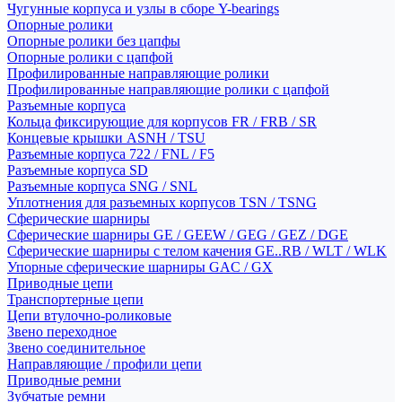
Чугунные корпуса и узлы в сборе Y-bearings
Опорные ролики
Опорные ролики без цапфы
Опорные ролики с цапфой
Профилированные направляющие ролики
Профилированные направляющие ролики с цапфой
Разъемные корпуса
Кольца фиксирующие для корпусов FR / FRB / SR
Концевые крышки ASNH / TSU
Разъемные корпуса 722 / FNL / F5
Разъемные корпуса SD
Разъемные корпуса SNG / SNL
Уплотнения для разъемных корпусов TSN / TSNG
Сферические шарниры
Сферические шарниры GE / GEEW / GEG / GEZ / DGE
Сферические шарниры с телом качения GE..RB / WLT / WLK
Упорные сферические шарниры GAC / GX
Приводные цепи
Транспортерные цепи
Цепи втулочно-роликовые
Звено переходное
Звено соединительное
Направляющие / профили цепи
Приводные ремни
Зубчатые ремни