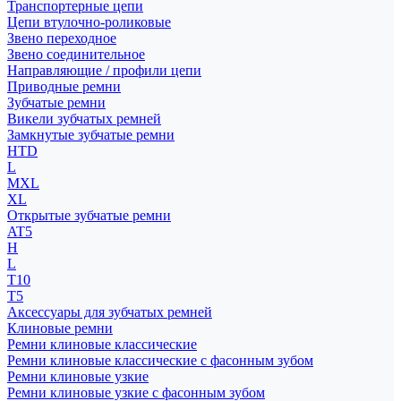
Транспортерные цепи
Цепи втулочно-роликовые
Звено переходное
Звено соединительное
Направляющие / профили цепи
Приводные ремни
Зубчатые ремни
Викели зубчатых ремней
Замкнутые зубчатые ремни
HTD
L
MXL
XL
Открытые зубчатые ремни
AT5
H
L
T10
T5
Аксессуары для зубчатых ремней
Клиновые ремни
Ремни клиновые классические
Ремни клиновые классические с фасонным зубом
Ремни клиновые узкие
Ремни клиновые узкие с фасонным зубом