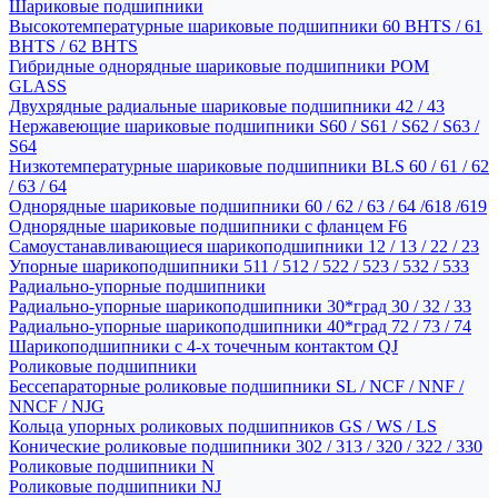
Шариковые подшипники
Высокотемпературные шариковые подшипники 60 BHTS / 61
BHTS / 62 BHTS
Гибридные однорядные шариковые подшипники POM
GLASS
Двухрядные радиальные шариковые подшипники 42 / 43
Нержавеющие шариковые подшипники S60 / S61 / S62 / S63 /
S64
Низкотемпературные шариковые подшипники BLS 60 / 61 / 62
/ 63 / 64
Однорядные шариковые подшипники 60 / 62 / 63 / 64 /618 /619
Однорядные шариковые подшипники с фланцем F6
Самоустанавливающиеся шарикоподшипники 12 / 13 / 22 / 23
Упорные шарикоподшипники 511 / 512 / 522 / 523 / 532 / 533
Радиально-упорные подшипники
Радиально-упорные шарикоподшипники 30*град 30 / 32 / 33
Радиально-упорные шарикоподшипники 40*град 72 / 73 / 74
Шарикоподшипники с 4-х точечным контактом QJ
Роликовые подшипники
Бессепараторные роликовые подшипники SL / NCF / NNF /
NNCF / NJG
Кольца упорных роликовых подшипников GS / WS / LS
Конические роликовые подшипники 302 / 313 / 320 / 322 / 330
Роликовые подшипники N
Роликовые подшипники NJ