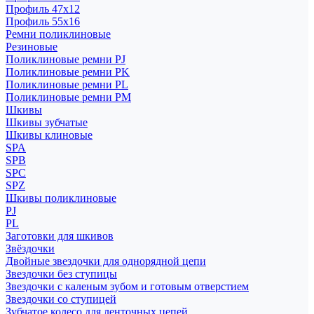
Профиль 47x12
Профиль 55x16
Ремни поликлиновые
Резиновые
Поликлиновые ремни PJ
Поликлиновые ремни PK
Поликлиновые ремни PL
Поликлиновые ремни PM
Шкивы
Шкивы зубчатые
Шкивы клиновые
SPA
SPB
SPC
SPZ
Шкивы поликлиновые
PJ
PL
Заготовки для шкивов
Звёздочки
Двойные звездочки для однорядной цепи
Звездочки без ступицы
Звездочки с каленым зубом и готовым отверстием
Звездочки со ступицей
Зубчатое колесо для ленточных цепей