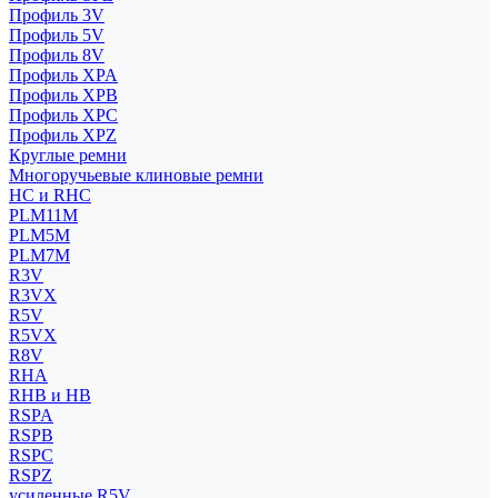
Профиль 3V
Профиль 5V
Профиль 8V
Профиль XPA
Профиль XPB
Профиль XPC
Профиль XPZ
Круглые ремни
Многоручьевые клиновые ремни
HC и RHC
PLM11M
PLM5M
PLM7M
R3V
R3VX
R5V
R5VX
R8V
RHA
RHB и HB
RSPA
RSPB
RSPC
RSPZ
усиленные R5V