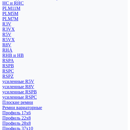
HC и RHC
PLM11M
PLM5M
PLM7M
R3V
R3VX
R5V
R5VX
R8V
RHA
RHB и HB
RSPA
RSPB
RSPC
RSPZ
усиленные R5V
усиленные R8V
усиленные RSPB
усиленные RSPC
Плоские ремни
Ремни вариаторные
Профиль 17x6
Профиль 22x8
Профиль 28x8
Профиль 37x10