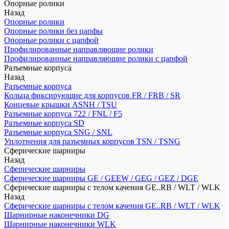
Опорные ролики
Назад
Опорные ролики
Опорные ролики без цапфы
Опорные ролики с цапфой
Профилированные направляющие ролики
Профилированные направляющие ролики с цапфой
Разъемные корпуса
Назад
Разъемные корпуса
Кольца фиксирующие для корпусов FR / FRB / SR
Концевые крышки ASNH / TSU
Разъемные корпуса 722 / FNL / F5
Разъемные корпуса SD
Разъемные корпуса SNG / SNL
Уплотнения для разъемных корпусов TSN / TSNG
Сферические шарниры
Назад
Сферические шарниры
Сферические шарниры GE / GEEW / GEG / GEZ / DGE
Сферические шарниры с телом качения GE..RB / WLT / WLK
Назад
Сферические шарниры с телом качения GE..RB / WLT / WLK
Шарнирные наконечники DG
Шарнирные наконечники WLK