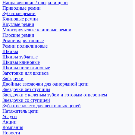
Направляющие / профили цепи
Приводные ремни
Зубчатые ремни
Клиновые ремни
Круглые ремни
Многоручьевые клиновые ремни
Плоские ремни
Ремни вариаторные
Ремни поликлиновые
Шкивы
Шкивы зубчатые
Шкивы клиновые
Шкивы поликлиновые
Заготовки для шкивов
Звёздочки
Двойные звездочки для однорядной цепи
Звездочки без ступицы
Звездочки с каленым зубом и готовым отверстием
Звездочки со ступицей
Зубчатое колесо для ленточных цепей
Натяжитель цепи
Услуги
Акции
Компания
Новости