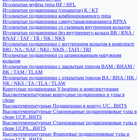
Игольчатые муфты типа HF / HFL
Игольчатые подшипники (сепаратор) K / KT
Игольчатые подшипники комбинированного типа
Игольчатые подшипники самоустанавливающиеся RPNA
Игольчатые подшипники со съемным внутренним кольцом
Игольчатые подшипники без внутреннего кольца BR / RNA /
RNAF / TAF / TR / NK / NKS
Игольчатые подшипники с внутренним кольцом в комплекте
BRI / NA / NAF / NKI / NKIS / TAFI / TRI
Игольчатые подшипники со штампованным наружним
кольцом
Игольчатые подшипники с закрытым торцом BAM / BHAM /
BK / TAM / TLAM
Игольчатые подшипники с открытым торцом BA / BHA / HK /
NK / NKS / TA / TLA / TLAW
Корпусные подшипники Y-bearings и комплектующие
Высокотемпературные корпусные подшипники и узлы в
сборе
Высокотемпературные Подшипники в корпус UC...BHTS
Высокотемпературные Стационарные подшипниковые узлы в
сборе UCP...BHTS
Высокотемпературные Стационарные подшипниковые узлы в
сборе UCPA...BHTS
Высокотемпературные Фланцевые подшипниковые узлы в
сборе UCF...BHTS