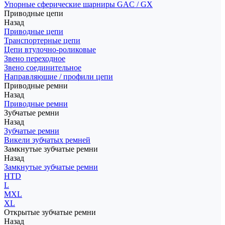
Упорные сферические шарниры GAC / GX
Приводные цепи
Назад
Приводные цепи
Транспортерные цепи
Цепи втулочно-роликовые
Звено переходное
Звено соединительное
Направляющие / профили цепи
Приводные ремни
Назад
Приводные ремни
Зубчатые ремни
Назад
Зубчатые ремни
Викели зубчатых ремней
Замкнутые зубчатые ремни
Назад
Замкнутые зубчатые ремни
HTD
L
MXL
XL
Открытые зубчатые ремни
Назад