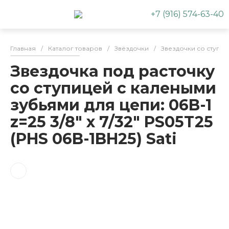
+7 (916) 574-63-40
Главная
/
Каталог товаров
/
Звёздочки
/
Звездочки со ступи
Звездочка под расточку
со ступицей с калеными
зубьями для цепи: 06B-1
z=25 3/8" x 7/32" PS05T25
(PHS 06B-1BH25) Sati