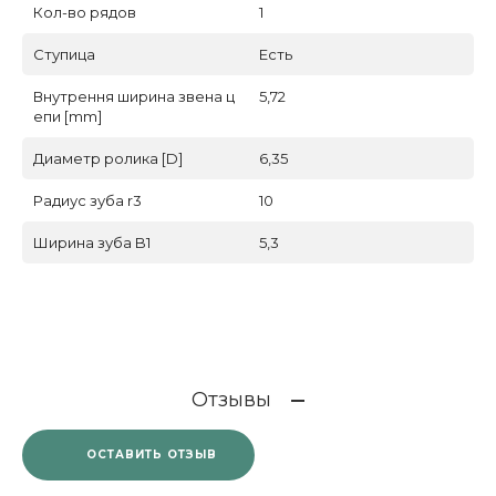
Кол-во рядов
1
Ступица
Есть
Внутрення ширина звена ц
5,72
епи [mm]
Диаметр ролика [D]
6,35
Радиус зуба r3
10
Ширина зуба B1
5,3
Отзывы
ОСТАВИТЬ ОТЗЫВ