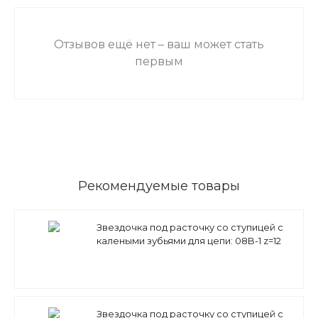
Отзывов ещё нет – ваш может стать
первым
Рекомендуемые товары
Звездочка под расточку со ступицей с
калеными зубьями для цепи: 08B-1 z=12
1/2" x 5/16" PS09T12 (PHS 08B-1BH12) Sati
Звездочка под расточку со ступицей с