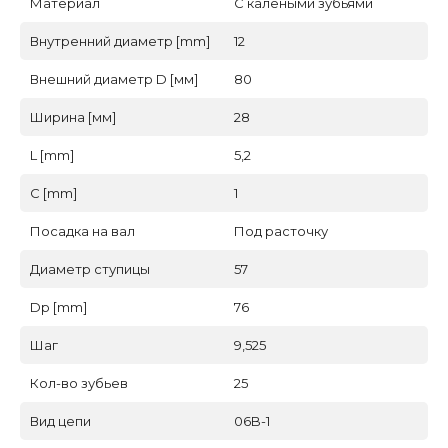
Материал
С калеными зубьями
Внутренний диаметр [mm]
12
Внешний диаметр D [мм]
80
Ширина [мм]
28
L [mm]
5,2
C [mm]
1
Посадка на вал
Под расточку
Диаметр ступицы
57
Dp [mm]
76
Шаг
9,525
Кол-во зубьев
25
Вид цепи
06B-1