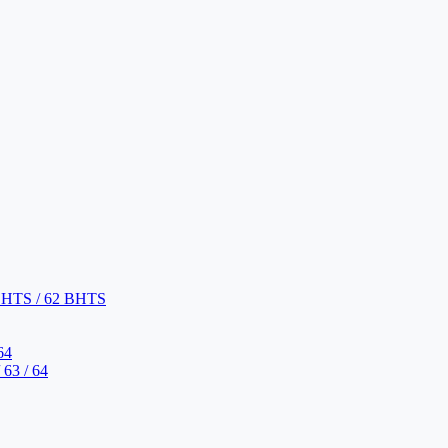
BHTS / 62 BHTS
64
63 / 64