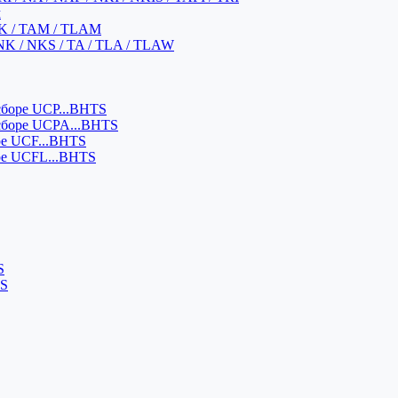
м
K / TAM / TLAM
NK / NKS / TA / TLA / TLAW
боре UCP...BHTS
сборе UCPA...BHTS
ре UCF...BHTS
ре UCFL...BHTS
S
SS