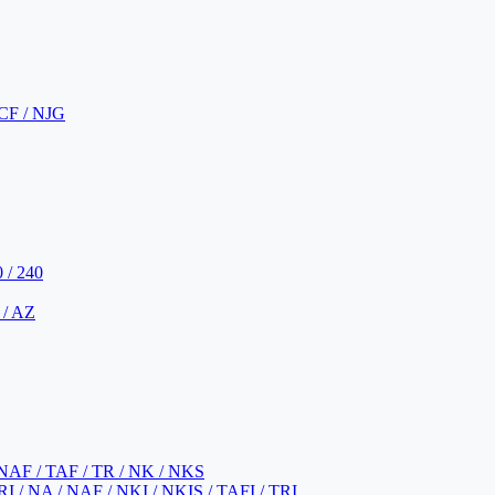
CF / NJG
 / 240
 / AZ
NAF / TAF / TR / NK / NKS
 / NA / NAF / NKI / NKIS / TAFI / TRI