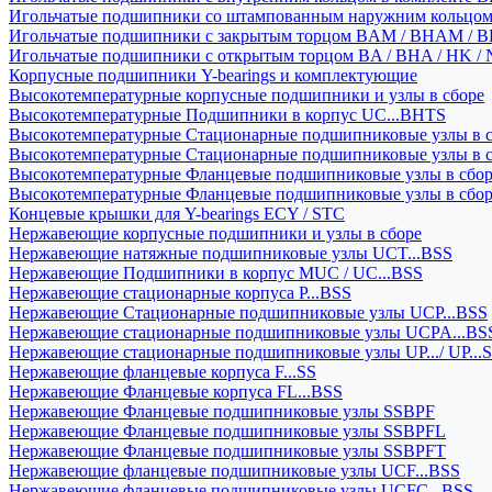
Игольчатые подшипники со штампованным наружним кольцо
Игольчатые подшипники с закрытым торцом BAM / BHAM / B
Игольчатые подшипники с открытым торцом BA / BHA / HK / 
Корпусные подшипники Y-bearings и комплектующие
Высокотемпературные корпусные подшипники и узлы в сборе
Высокотемпературные Подшипники в корпус UC...BHTS
Высокотемпературные Стационарные подшипниковые узлы в с
Высокотемпературные Стационарные подшипниковые узлы в 
Высокотемпературные Фланцевые подшипниковые узлы в сбо
Высокотемпературные Фланцевые подшипниковые узлы в сбо
Концевые крышки для Y-bearings ECY / STC
Нержавеющие корпусные подшипники и узлы в сборе
Нержавеющие натяжные подшипниковые узлы UCT...BSS
Нержавеющие Подшипники в корпус MUC / UC...BSS
Нержавеющие стационарные корпуса P...BSS
Нержавеющие Стационарные подшипниковые узлы UCP...BSS
Нержавеющие стационарные подшипниковые узлы UCPA...BS
Нержавеющие стационарные подшипниковые узлы UP.../ UP...
Нержавеющие фланцевые корпуса F...SS
Нержавеющие Фланцевые корпуса FL...BSS
Нержавеющие Фланцевые подшипниковые узлы SSBPF
Нержавеющие Фланцевые подшипниковые узлы SSBPFL
Нержавеющие Фланцевые подшипниковые узлы SSBPFT
Нержавеющие фланцевые подшипниковые узлы UCF...BSS
Нержавеющие фланцевые подшипниковые узлы UCFC...BSS