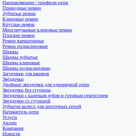
Направляющие / профили цепи
Приводные ремни
Зубчатые ремни
Клиновые ремни
Круглые ремни
Многоручьевые клиновые ремни
Плоские ремни
Ремни вариаторные
Ремни поликлиновые
Шкивы
Шкивы зубчатые
Шкивы клиновые
Шкивы поликлиновые
Заготовки для шкивов
Звёздочки
Двойные звездочки для однорядной цепи
Звездочки без ступицы
Звездочки с каленым зубом и готовым отверстием
Звездочки со ступицей
Зубчатое колесо для ленточных цепей
Натяжитель цепи
Услуги
Акции
Компания
Новости