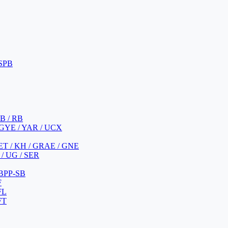
 SPB
 B / RB
 GYE / YAR / UCX
YET / KH / GRAE / GNE
/ UG / SER
 BPP-SB
F
FL
FT