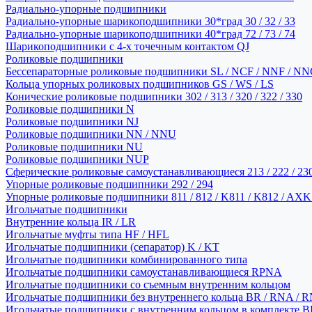
Радиально-упорные подшипники
Радиально-упорные шарикоподшипники 30*град 30 / 32 / 33
Радиально-упорные шарикоподшипники 40*град 72 / 73 / 74
Шарикоподшипники с 4-х точечным контактом QJ
Роликовые подшипники
Бессепараторные роликовые подшипники SL / NCF / NNF / NN
Кольца упорных роликовых подшипников GS / WS / LS
Конические роликовые подшипники 302 / 313 / 320 / 322 / 330
Роликовые подшипники N
Роликовые подшипники NJ
Роликовые подшипники NN / NNU
Роликовые подшипники NU
Роликовые подшипники NUP
Сферические роликовые самоустанавливающиеся 213 / 222 / 230
Упорные роликовые подшипники 292 / 294
Упорные роликовые подшипники 811 / 812 / K811 / K812 / AXK
Игольчатые подшипники
Внутренние кольца IR / LR
Игольчатые муфты типа HF / HFL
Игольчатые подшипники (сепаратор) K / KT
Игольчатые подшипники комбинированного типа
Игольчатые подшипники самоустанавливающиеся RPNA
Игольчатые подшипники со съемным внутренним кольцом
Игольчатые подшипники без внутреннего кольца BR / RNA / R
Игольчатые подшипники с внутренним кольцом в комплекте BRI