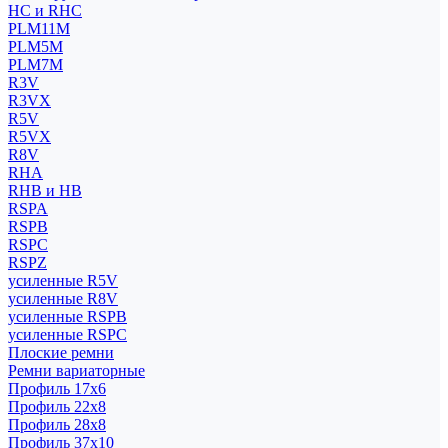
HC и RHC
PLM11M
PLM5M
PLM7M
R3V
R3VX
R5V
R5VX
R8V
RHA
RHB и HB
RSPA
RSPB
RSPC
RSPZ
усиленные R5V
усиленные R8V
усиленные RSPB
усиленные RSPC
Плоские ремни
Ремни вариаторные
Профиль 17x6
Профиль 22x8
Профиль 28x8
Профиль 37x10