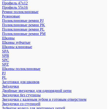
Профиль 47x12
Профиль 55x16
Ремни поликлиновые
Резиновые
Поликлиновые ремни PJ
Поликлиновые ремни PK
Поликлиновые ремни PL
Поликлиновые ремни PM
Шкивы
Шкивы зубчатые
Шкивы клиновые
SPA
SPB
SPC
SPZ
Шкивы поликлиновые
PJ
PL
Заготовки для шкивов
Звёздочки
Двойные звездочки для однорядной цепи
Звездочки без ступицы
Звездочки с каленым зубом и готовым отверстием
Звездочки со ступицей
Зубчатое колесо для ленточных цепей