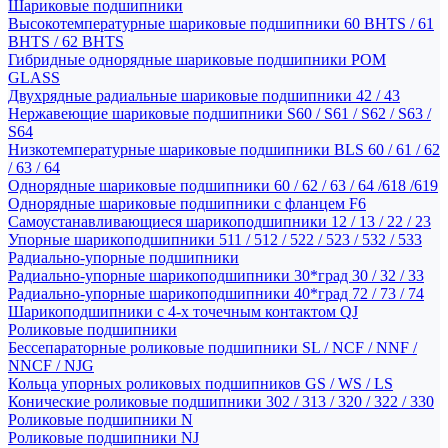
Шариковые подшипники
Высокотемпературные шариковые подшипники 60 BHTS / 61
BHTS / 62 BHTS
Гибридные однорядные шариковые подшипники POM
GLASS
Двухрядные радиальные шариковые подшипники 42 / 43
Нержавеющие шариковые подшипники S60 / S61 / S62 / S63 /
S64
Низкотемпературные шариковые подшипники BLS 60 / 61 / 62
/ 63 / 64
Однорядные шариковые подшипники 60 / 62 / 63 / 64 /618 /619
Однорядные шариковые подшипники с фланцем F6
Самоустанавливающиеся шарикоподшипники 12 / 13 / 22 / 23
Упорные шарикоподшипники 511 / 512 / 522 / 523 / 532 / 533
Радиально-упорные подшипники
Радиально-упорные шарикоподшипники 30*град 30 / 32 / 33
Радиально-упорные шарикоподшипники 40*град 72 / 73 / 74
Шарикоподшипники с 4-х точечным контактом QJ
Роликовые подшипники
Бессепараторные роликовые подшипники SL / NCF / NNF /
NNCF / NJG
Кольца упорных роликовых подшипников GS / WS / LS
Конические роликовые подшипники 302 / 313 / 320 / 322 / 330
Роликовые подшипники N
Роликовые подшипники NJ