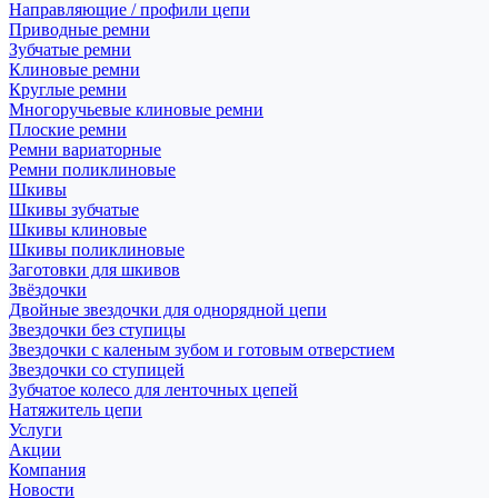
Направляющие / профили цепи
Приводные ремни
Зубчатые ремни
Клиновые ремни
Круглые ремни
Многоручьевые клиновые ремни
Плоские ремни
Ремни вариаторные
Ремни поликлиновые
Шкивы
Шкивы зубчатые
Шкивы клиновые
Шкивы поликлиновые
Заготовки для шкивов
Звёздочки
Двойные звездочки для однорядной цепи
Звездочки без ступицы
Звездочки с каленым зубом и готовым отверстием
Звездочки со ступицей
Зубчатое колесо для ленточных цепей
Натяжитель цепи
Услуги
Акции
Компания
Новости