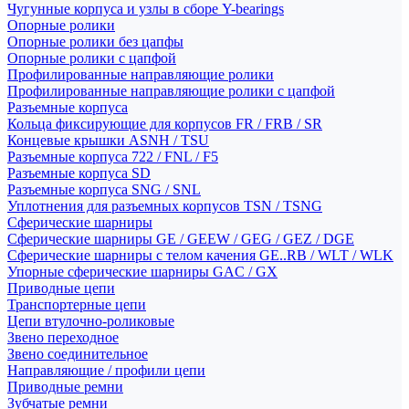
Чугунные корпуса и узлы в сборе Y-bearings
Опорные ролики
Опорные ролики без цапфы
Опорные ролики с цапфой
Профилированные направляющие ролики
Профилированные направляющие ролики с цапфой
Разъемные корпуса
Кольца фиксирующие для корпусов FR / FRB / SR
Концевые крышки ASNH / TSU
Разъемные корпуса 722 / FNL / F5
Разъемные корпуса SD
Разъемные корпуса SNG / SNL
Уплотнения для разъемных корпусов TSN / TSNG
Сферические шарниры
Сферические шарниры GE / GEEW / GEG / GEZ / DGE
Сферические шарниры с телом качения GE..RB / WLT / WLK
Упорные сферические шарниры GAC / GX
Приводные цепи
Транспортерные цепи
Цепи втулочно-роликовые
Звено переходное
Звено соединительное
Направляющие / профили цепи
Приводные ремни
Зубчатые ремни