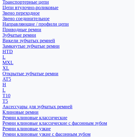
Транспортерные цепи
Цепи втулочно-роликовые
Звено переходное
Звено соединительное
Направляющие / профили цепи
Приводные ремни
Зубчатые ремни
Викели зубчатых ремней
Замкнутые зубчатые ремни
HTD
L
MXL
XL
Открытые зубчатые ремни
AT5
H
L
T10
T5
Аксессуары для зубчатых ремней
Клиновые ремни
Ремни клиновые классические
Ремни клиновые классические с фасонным зубом
Ремни клиновые узкие
Ремни клиновые узкие с фасонным зубом