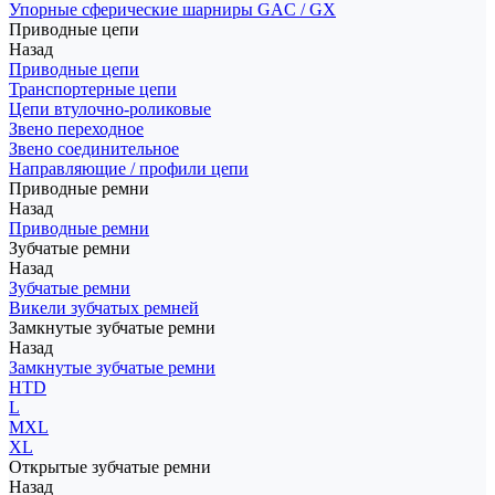
Упорные сферические шарниры GAC / GX
Приводные цепи
Назад
Приводные цепи
Транспортерные цепи
Цепи втулочно-роликовые
Звено переходное
Звено соединительное
Направляющие / профили цепи
Приводные ремни
Назад
Приводные ремни
Зубчатые ремни
Назад
Зубчатые ремни
Викели зубчатых ремней
Замкнутые зубчатые ремни
Назад
Замкнутые зубчатые ремни
HTD
L
MXL
XL
Открытые зубчатые ремни
Назад