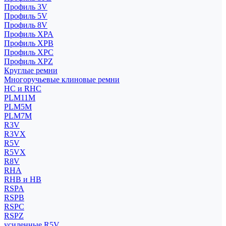
Профиль 3V
Профиль 5V
Профиль 8V
Профиль XPA
Профиль XPB
Профиль XPC
Профиль XPZ
Круглые ремни
Многоручьевые клиновые ремни
HC и RHC
PLM11M
PLM5M
PLM7M
R3V
R3VX
R5V
R5VX
R8V
RHA
RHB и HB
RSPA
RSPB
RSPC
RSPZ
усиленные R5V