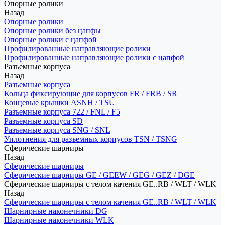
Опорные ролики
Назад
Опорные ролики
Опорные ролики без цапфы
Опорные ролики с цапфой
Профилированные направляющие ролики
Профилированные направляющие ролики с цапфой
Разъемные корпуса
Назад
Разъемные корпуса
Кольца фиксирующие для корпусов FR / FRB / SR
Концевые крышки ASNH / TSU
Разъемные корпуса 722 / FNL / F5
Разъемные корпуса SD
Разъемные корпуса SNG / SNL
Уплотнения для разъемных корпусов TSN / TSNG
Сферические шарниры
Назад
Сферические шарниры
Сферические шарниры GE / GEEW / GEG / GEZ / DGE
Сферические шарниры с телом качения GE..RB / WLT / WLK
Назад
Сферические шарниры с телом качения GE..RB / WLT / WLK
Шарнирные наконечники DG
Шарнирные наконечники WLK