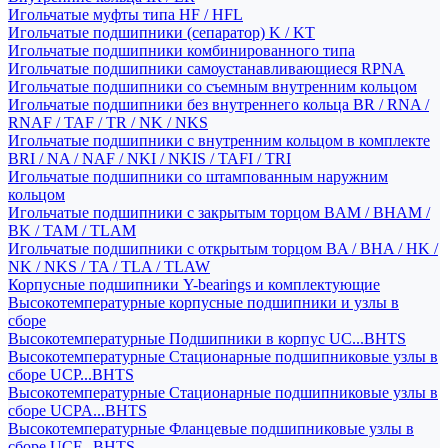
Игольчатые муфты типа HF / HFL
Игольчатые подшипники (сепаратор) K / KT
Игольчатые подшипники комбинированного типа
Игольчатые подшипники самоустанавливающиеся RPNA
Игольчатые подшипники со съемным внутренним кольцом
Игольчатые подшипники без внутреннего кольца BR / RNA /
RNAF / TAF / TR / NK / NKS
Игольчатые подшипники с внутренним кольцом в комплекте
BRI / NA / NAF / NKI / NKIS / TAFI / TRI
Игольчатые подшипники со штампованным наружним
кольцом
Игольчатые подшипники с закрытым торцом BAM / BHAM /
BK / TAM / TLAM
Игольчатые подшипники с открытым торцом BA / BHA / HK /
NK / NKS / TA / TLA / TLAW
Корпусные подшипники Y-bearings и комплектующие
Высокотемпературные корпусные подшипники и узлы в
сборе
Высокотемпературные Подшипники в корпус UC...BHTS
Высокотемпературные Стационарные подшипниковые узлы в
сборе UCP...BHTS
Высокотемпературные Стационарные подшипниковые узлы в
сборе UCPA...BHTS
Высокотемпературные Фланцевые подшипниковые узлы в
сборе UCF...BHTS