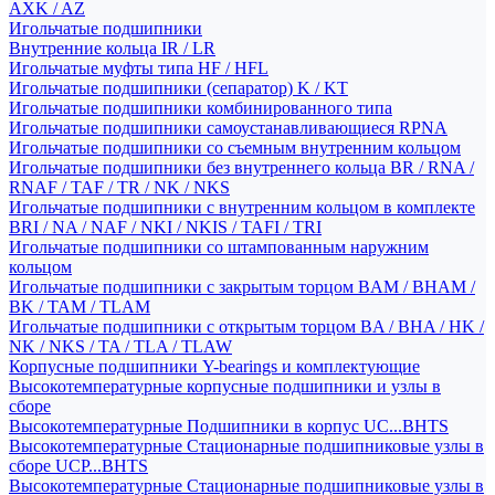
AXK / AZ
Игольчатые подшипники
Внутренние кольца IR / LR
Игольчатые муфты типа HF / HFL
Игольчатые подшипники (сепаратор) K / KT
Игольчатые подшипники комбинированного типа
Игольчатые подшипники самоустанавливающиеся RPNA
Игольчатые подшипники со съемным внутренним кольцом
Игольчатые подшипники без внутреннего кольца BR / RNA /
RNAF / TAF / TR / NK / NKS
Игольчатые подшипники с внутренним кольцом в комплекте
BRI / NA / NAF / NKI / NKIS / TAFI / TRI
Игольчатые подшипники со штампованным наружним
кольцом
Игольчатые подшипники с закрытым торцом BAM / BHAM /
BK / TAM / TLAM
Игольчатые подшипники с открытым торцом BA / BHA / HK /
NK / NKS / TA / TLA / TLAW
Корпусные подшипники Y-bearings и комплектующие
Высокотемпературные корпусные подшипники и узлы в
сборе
Высокотемпературные Подшипники в корпус UC...BHTS
Высокотемпературные Стационарные подшипниковые узлы в
сборе UCP...BHTS
Высокотемпературные Стационарные подшипниковые узлы в