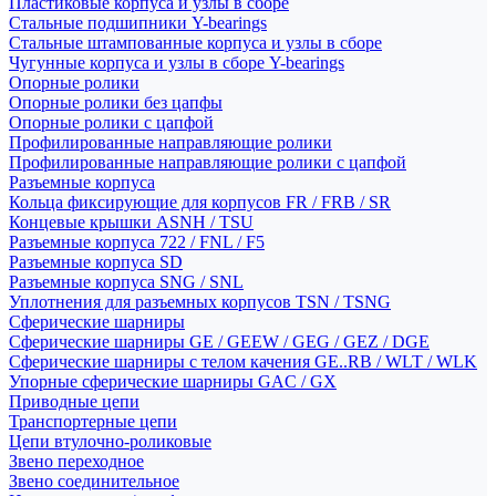
Пластиковые корпуса и узлы в сборе
Стальные подшипники Y-bearings
Стальные штампованные корпуса и узлы в сборе
Чугунные корпуса и узлы в сборе Y-bearings
Опорные ролики
Опорные ролики без цапфы
Опорные ролики с цапфой
Профилированные направляющие ролики
Профилированные направляющие ролики с цапфой
Разъемные корпуса
Кольца фиксирующие для корпусов FR / FRB / SR
Концевые крышки ASNH / TSU
Разъемные корпуса 722 / FNL / F5
Разъемные корпуса SD
Разъемные корпуса SNG / SNL
Уплотнения для разъемных корпусов TSN / TSNG
Сферические шарниры
Сферические шарниры GE / GEEW / GEG / GEZ / DGE
Сферические шарниры с телом качения GE..RB / WLT / WLK
Упорные сферические шарниры GAC / GX
Приводные цепи
Транспортерные цепи
Цепи втулочно-роликовые
Звено переходное
Звено соединительное