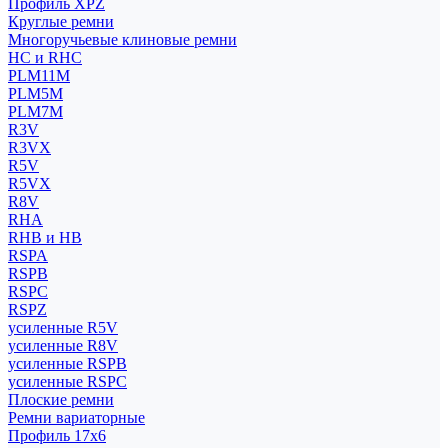
Профиль XPZ
Круглые ремни
Многоручьевые клиновые ремни
HC и RHC
PLM11M
PLM5M
PLM7M
R3V
R3VX
R5V
R5VX
R8V
RHA
RHB и HB
RSPA
RSPB
RSPC
RSPZ
усиленные R5V
усиленные R8V
усиленные RSPB
усиленные RSPC
Плоские ремни
Ремни вариаторные
Профиль 17x6