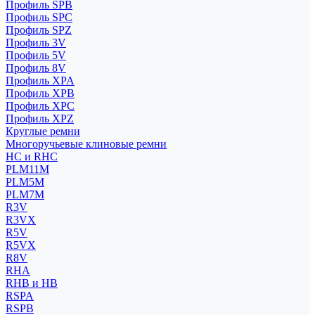
Профиль SPB
Профиль SPC
Профиль SPZ
Профиль 3V
Профиль 5V
Профиль 8V
Профиль XPA
Профиль XPB
Профиль XPC
Профиль XPZ
Круглые ремни
Многоручьевые клиновые ремни
HC и RHC
PLM11M
PLM5M
PLM7M
R3V
R3VX
R5V
R5VX
R8V
RHA
RHB и HB
RSPA
RSPB