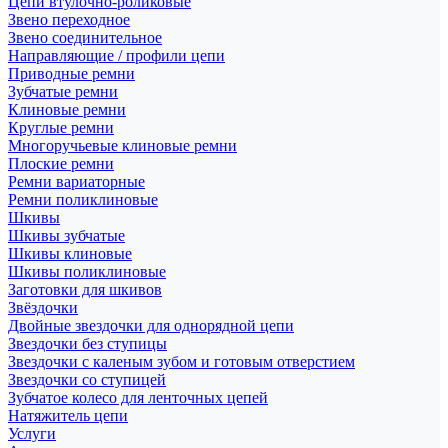
Цепи втулочно-роликовые
Звено переходное
Звено соединительное
Направляющие / профили цепи
Приводные ремни
Зубчатые ремни
Клиновые ремни
Круглые ремни
Многоручьевые клиновые ремни
Плоские ремни
Ремни вариаторные
Ремни поликлиновые
Шкивы
Шкивы зубчатые
Шкивы клиновые
Шкивы поликлиновые
Заготовки для шкивов
Звёздочки
Двойные звездочки для однорядной цепи
Звездочки без ступицы
Звездочки с каленым зубом и готовым отверстием
Звездочки со ступицей
Зубчатое колесо для ленточных цепей
Натяжитель цепи
Услуги