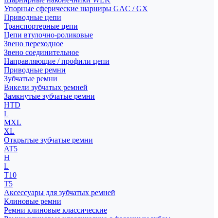
Упорные сферические шарниры GAC / GX
Приводные цепи
Транспортерные цепи
Цепи втулочно-роликовые
Звено переходное
Звено соединительное
Направляющие / профили цепи
Приводные ремни
Зубчатые ремни
Викели зубчатых ремней
Замкнутые зубчатые ремни
HTD
L
MXL
XL
Открытые зубчатые ремни
AT5
H
L
T10
T5
Аксессуары для зубчатых ремней
Клиновые ремни
Ремни клиновые классические