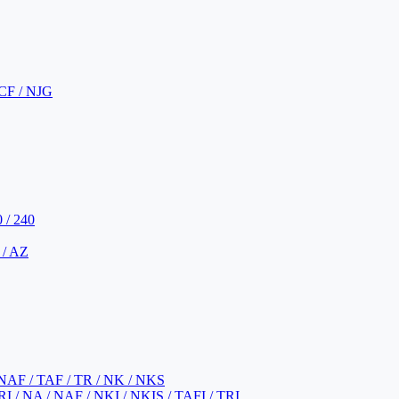
CF / NJG
 / 240
 / AZ
NAF / TAF / TR / NK / NKS
 / NA / NAF / NKI / NKIS / TAFI / TRI