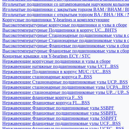
Игольчатые подшипники со штампованным наружним кольцо
Игольчатые подшипники с закрытым торцом BAM / BHAM / B
Игольчатые подшипники с открытым торцом BA / BHA / HK / 
Корпусные подшипники Y-bearings и комплектующие
Высокотемпературные корпусные подшипники и узлы в сборе
Высокотемпературные Подшипники в корпус UC...BHTS
Высокотемпературные Стационарные подшипниковые узлы в с
Высокотемпературные Стационарные подшипниковые узлы в 
Высокотемпературные Фланцевые подшипниковые узлы в сбо
Высокотемпературные Фланцевые подшипниковые узлы в сбо
Концевые крышки для Y-bearings ECY / STC
Нержавеющие корпусные подшипники и узлы в сборе
Нержавеющие натяжные подшипниковые узлы UCT...BSS
Нержавеющие Подшипники в корпус MUC / UC...BSS
Нержавеющие стационарные корпуса P...BSS
Нержавеющие Стационарные подшипниковые узлы UCP...BSS
Нержавеющие стационарные подшипниковые узлы UCPA...BS
Нержавеющие стационарные подшипниковые узлы UP.../ UP...
Нержавеющие фланцевые корпуса F...SS
Нержавеющие Фланцевые корпуса FL...BSS
Нержавеющие Фланцевые подшипниковые узлы SSBPF
Нержавеющие Фланцевые подшипниковые узлы SSBPFL
Нержавеющие Фланцевые подшипниковые узлы SSBPFT
Нержавеющие фланцевые подшипниковые узлы UCF...BSS
Нержавеющие фланцевые подшипниковые узлы UCFC...BSS