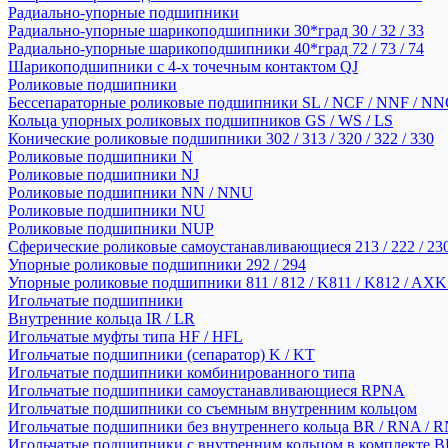
Радиально-упорные подшипники
Радиально-упорные шарикоподшипники 30*град 30 / 32 / 33
Радиально-упорные шарикоподшипники 40*град 72 / 73 / 74
Шарикоподшипники с 4-х точечным контактом QJ
Роликовые подшипники
Бессепараторные роликовые подшипники SL / NCF / NNF / NN
Кольца упорных роликовых подшипников GS / WS / LS
Конические роликовые подшипники 302 / 313 / 320 / 322 / 330
Роликовые подшипники N
Роликовые подшипники NJ
Роликовые подшипники NN / NNU
Роликовые подшипники NU
Роликовые подшипники NUP
Сферические роликовые самоустанавливающиеся 213 / 222 / 230
Упорные роликовые подшипники 292 / 294
Упорные роликовые подшипники 811 / 812 / K811 / K812 / AXK
Игольчатые подшипники
Внутренние кольца IR / LR
Игольчатые муфты типа HF / HFL
Игольчатые подшипники (сепаратор) K / KT
Игольчатые подшипники комбинированного типа
Игольчатые подшипники самоустанавливающиеся RPNA
Игольчатые подшипники со съемным внутренним кольцом
Игольчатые подшипники без внутреннего кольца BR / RNA / R
Игольчатые подшипники с внутренним кольцом в комплекте BRI