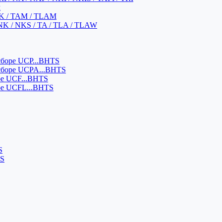
м
K / TAM / TLAM
NK / NKS / TA / TLA / TLAW
боре UCP...BHTS
сборе UCPA...BHTS
ре UCF...BHTS
ре UCFL...BHTS
S
SS