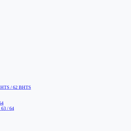
BHTS / 62 BHTS
64
63 / 64