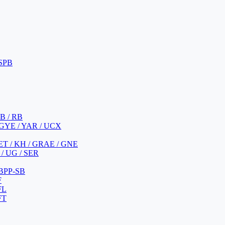
 SPB
 B / RB
 GYE / YAR / UCX
YET / KH / GRAE / GNE
/ UG / SER
 BPP-SB
F
FL
FT