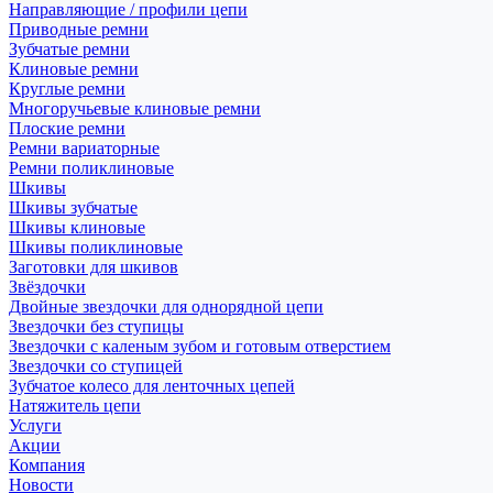
Направляющие / профили цепи
Приводные ремни
Зубчатые ремни
Клиновые ремни
Круглые ремни
Многоручьевые клиновые ремни
Плоские ремни
Ремни вариаторные
Ремни поликлиновые
Шкивы
Шкивы зубчатые
Шкивы клиновые
Шкивы поликлиновые
Заготовки для шкивов
Звёздочки
Двойные звездочки для однорядной цепи
Звездочки без ступицы
Звездочки с каленым зубом и готовым отверстием
Звездочки со ступицей
Зубчатое колесо для ленточных цепей
Натяжитель цепи
Услуги
Акции
Компания
Новости