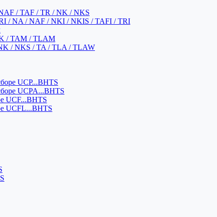
NAF / TAF / TR / NK / NKS
 / NA / NAF / NKI / NKIS / TAFI / TRI
м
K / TAM / TLAM
NK / NKS / TA / TLA / TLAW
боре UCP...BHTS
сборе UCPA...BHTS
ре UCF...BHTS
ре UCFL...BHTS
S
SS