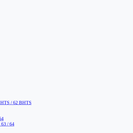
BHTS / 62 BHTS
64
63 / 64