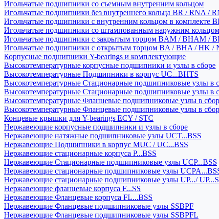
Игольчатые подшипники со съемным внутренним кольцом
Игольчатые подшипники без внутреннего кольца BR / RNA / R
Игольчатые подшипники с внутренним кольцом в комплекте BRI
Игольчатые подшипники со штампованным наружним кольцо
Игольчатые подшипники с закрытым торцом BAM / BHAM / B
Игольчатые подшипники с открытым торцом BA / BHA / HK / 
Корпусные подшипники Y-bearings и комплектующие
Высокотемпературные корпусные подшипники и узлы в сборе
Высокотемпературные Подшипники в корпус UC...BHTS
Высокотемпературные Стационарные подшипниковые узлы в с
Высокотемпературные Стационарные подшипниковые узлы в 
Высокотемпературные Фланцевые подшипниковые узлы в сбо
Высокотемпературные Фланцевые подшипниковые узлы в сбо
Концевые крышки для Y-bearings ECY / STC
Нержавеющие корпусные подшипники и узлы в сборе
Нержавеющие натяжные подшипниковые узлы UCT...BSS
Нержавеющие Подшипники в корпус MUC / UC...BSS
Нержавеющие стационарные корпуса P...BSS
Нержавеющие Стационарные подшипниковые узлы UCP...BSS
Нержавеющие стационарные подшипниковые узлы UCPA...BS
Нержавеющие стационарные подшипниковые узлы UP.../ UP...
Нержавеющие фланцевые корпуса F...SS
Нержавеющие Фланцевые корпуса FL...BSS
Нержавеющие Фланцевые подшипниковые узлы SSBPF
Нержавеющие Фланцевые подшипниковые узлы SSBPFL