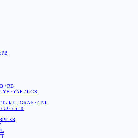
 SPB
 B / RB
 GYE / YAR / UCX
YET / KH / GRAE / GNE
/ UG / SER
 BPP-SB
F
FL
FT