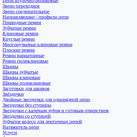
Цепи втулочно-роликовые
Звено переходное
Звено соединительное
Направляющие / профили цепи
Приводные ремни
Зубчатые ремни
Клиновые ремни
Круглые ремни
Многоручьевые клиновые ремни
Плоские ремни
Ремни вариаторные
Ремни поликлиновые
Шкивы
Шкивы зубчатые
Шкивы клиновые
Шкивы поликлиновые
Заготовки для шкивов
Звёздочки
Двойные звездочки для однорядной цепи
Звездочки без ступицы
Звездочки с каленым зубом и готовым отверстием
Звездочки со ступицей
Зубчатое колесо для ленточных цепей
Натяжитель цепи
Услуги