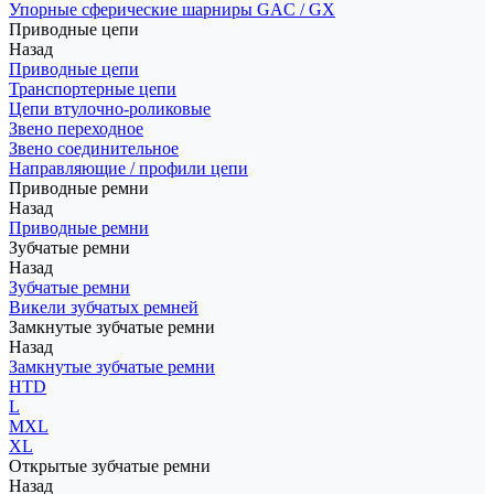
Упорные сферические шарниры GAC / GX
Приводные цепи
Назад
Приводные цепи
Транспортерные цепи
Цепи втулочно-роликовые
Звено переходное
Звено соединительное
Направляющие / профили цепи
Приводные ремни
Назад
Приводные ремни
Зубчатые ремни
Назад
Зубчатые ремни
Викели зубчатых ремней
Замкнутые зубчатые ремни
Назад
Замкнутые зубчатые ремни
HTD
L
MXL
XL
Открытые зубчатые ремни
Назад