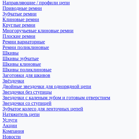
Направляющие / профили цепи
Приводные ремни
Зубчатые ремни
Клиновые ремни
Круглые ремни
Многоручьевые клиновые ремни
Плоские ремни
Ремни вариаторные
Ремни поликлиновые
Шкивы
Шкивы зубчатые
Шкивы клиновые
Шкивы поликлиновые
Заготовки для шкивов
Звёздочки
Двойные звездочки для однорядной цепи
Звездочки без ступицы
Звездочки с каленым зубом и готовым отверстием
Звездочки со ступицей
Зубчатое колесо для ленточных цепей
Натяжитель цепи
Услуги
Акции
Компания
Новости