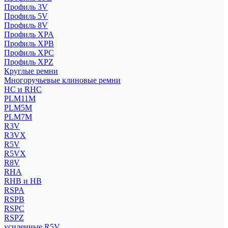
Профиль 3V
Профиль 5V
Профиль 8V
Профиль XPA
Профиль XPB
Профиль XPC
Профиль XPZ
Круглые ремни
Многоручьевые клиновые ремни
HC и RHC
PLM11M
PLM5M
PLM7M
R3V
R3VX
R5V
R5VX
R8V
RHA
RHB и HB
RSPA
RSPB
RSPC
RSPZ
усиленные R5V