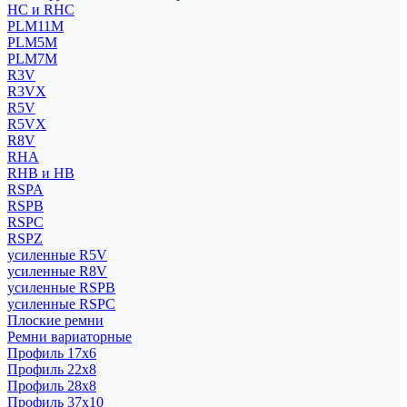
HC и RHC
PLM11M
PLM5M
PLM7M
R3V
R3VX
R5V
R5VX
R8V
RHA
RHB и HB
RSPA
RSPB
RSPC
RSPZ
усиленные R5V
усиленные R8V
усиленные RSPB
усиленные RSPC
Плоские ремни
Ремни вариаторные
Профиль 17x6
Профиль 22x8
Профиль 28x8
Профиль 37x10