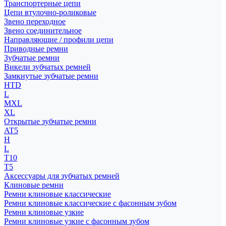
Транспортерные цепи
Цепи втулочно-роликовые
Звено переходное
Звено соединительное
Направляющие / профили цепи
Приводные ремни
Зубчатые ремни
Викели зубчатых ремней
Замкнутые зубчатые ремни
HTD
L
MXL
XL
Открытые зубчатые ремни
AT5
H
L
T10
T5
Аксессуары для зубчатых ремней
Клиновые ремни
Ремни клиновые классические
Ремни клиновые классические с фасонным зубом
Ремни клиновые узкие
Ремни клиновые узкие с фасонным зубом