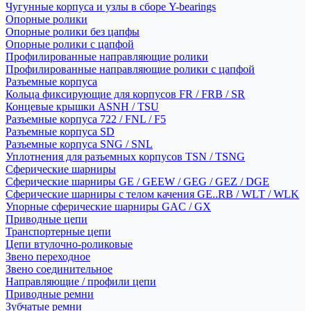
Чугунные корпуса и узлы в сборе Y-bearings
Опорные ролики
Опорные ролики без цапфы
Опорные ролики с цапфой
Профилированные направляющие ролики
Профилированные направляющие ролики с цапфой
Разъемные корпуса
Кольца фиксирующие для корпусов FR / FRB / SR
Концевые крышки ASNH / TSU
Разъемные корпуса 722 / FNL / F5
Разъемные корпуса SD
Разъемные корпуса SNG / SNL
Уплотнения для разъемных корпусов TSN / TSNG
Сферические шарниры
Сферические шарниры GE / GEEW / GEG / GEZ / DGE
Сферические шарниры с телом качения GE..RB / WLT / WLK
Упорные сферические шарниры GAC / GX
Приводные цепи
Транспортерные цепи
Цепи втулочно-роликовые
Звено переходное
Звено соединительное
Направляющие / профили цепи
Приводные ремни
Зубчатые ремни