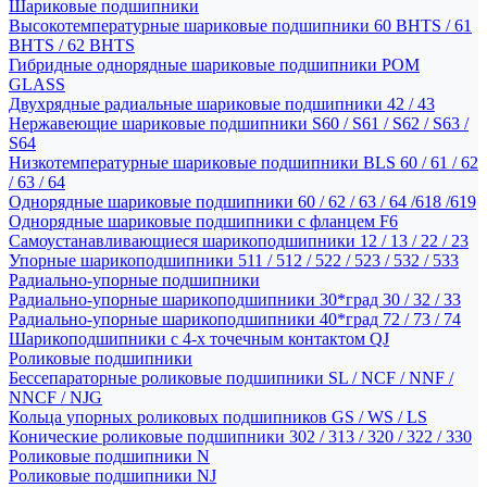
Шариковые подшипники
Высокотемпературные шариковые подшипники 60 BHTS / 61
BHTS / 62 BHTS
Гибридные однорядные шариковые подшипники POM
GLASS
Двухрядные радиальные шариковые подшипники 42 / 43
Нержавеющие шариковые подшипники S60 / S61 / S62 / S63 /
S64
Низкотемпературные шариковые подшипники BLS 60 / 61 / 62
/ 63 / 64
Однорядные шариковые подшипники 60 / 62 / 63 / 64 /618 /619
Однорядные шариковые подшипники с фланцем F6
Самоустанавливающиеся шарикоподшипники 12 / 13 / 22 / 23
Упорные шарикоподшипники 511 / 512 / 522 / 523 / 532 / 533
Радиально-упорные подшипники
Радиально-упорные шарикоподшипники 30*град 30 / 32 / 33
Радиально-упорные шарикоподшипники 40*град 72 / 73 / 74
Шарикоподшипники с 4-х точечным контактом QJ
Роликовые подшипники
Бессепараторные роликовые подшипники SL / NCF / NNF /
NNCF / NJG
Кольца упорных роликовых подшипников GS / WS / LS
Конические роликовые подшипники 302 / 313 / 320 / 322 / 330
Роликовые подшипники N
Роликовые подшипники NJ