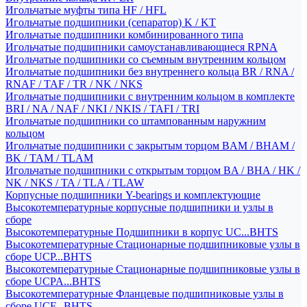
Игольчатые муфты типа HF / HFL
Игольчатые подшипники (сепаратор) K / KT
Игольчатые подшипники комбинированного типа
Игольчатые подшипники самоустанавливающиеся RPNA
Игольчатые подшипники со съемным внутренним кольцом
Игольчатые подшипники без внутреннего кольца BR / RNA /
RNAF / TAF / TR / NK / NKS
Игольчатые подшипники с внутренним кольцом в комплекте
BRI / NA / NAF / NKI / NKIS / TAFI / TRI
Игольчатые подшипники со штампованным наружним
кольцом
Игольчатые подшипники с закрытым торцом BAM / BHAM /
BK / TAM / TLAM
Игольчатые подшипники с открытым торцом BA / BHA / HK /
NK / NKS / TA / TLA / TLAW
Корпусные подшипники Y-bearings и комплектующие
Высокотемпературные корпусные подшипники и узлы в
сборе
Высокотемпературные Подшипники в корпус UC...BHTS
Высокотемпературные Стационарные подшипниковые узлы в
сборе UCP...BHTS
Высокотемпературные Стационарные подшипниковые узлы в
сборе UCPA...BHTS
Высокотемпературные Фланцевые подшипниковые узлы в
сборе UCF...BHTS