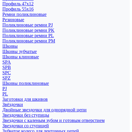
Профиль 47x12
Профиль 55x16
Ремни поликлиновые
Резиновые
Поликлиновые ремни PJ
Поликлиновые ремни PK
Поликлиновые ремни PL
Поликлиновые ремни PM
Шкивы
Шкивы зубчатые
Шкивы клиновые
SPA
SPB
SPC
SPZ
Шкивы поликлиновые
PJ
PL
Заготовки для шкивов
Звёздочки
Двойные звездочки для однорядной цепи
Звездочки без ступицы
Звездочки с каленым зубом и готовым отверстием
Звездочки со ступицей
Зубчатое колесо для ленточных цепей