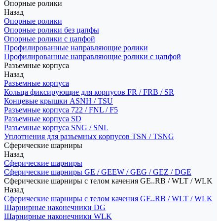
Опорные ролики
Назад
Опорные ролики
Опорные ролики без цапфы
Опорные ролики с цапфой
Профилированные направляющие ролики
Профилированные направляющие ролики с цапфой
Разъемные корпуса
Назад
Разъемные корпуса
Кольца фиксирующие для корпусов FR / FRB / SR
Концевые крышки ASNH / TSU
Разъемные корпуса 722 / FNL / F5
Разъемные корпуса SD
Разъемные корпуса SNG / SNL
Уплотнения для разъемных корпусов TSN / TSNG
Сферические шарниры
Назад
Сферические шарниры
Сферические шарниры GE / GEEW / GEG / GEZ / DGE
Сферические шарниры с телом качения GE..RB / WLT / WLK
Назад
Сферические шарниры с телом качения GE..RB / WLT / WLK
Шарнирные наконечники DG
Шарнирные наконечники WLK