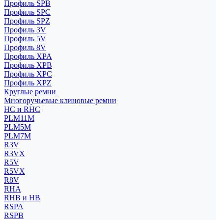
Профиль SPB
Профиль SPC
Профиль SPZ
Профиль 3V
Профиль 5V
Профиль 8V
Профиль XPA
Профиль XPB
Профиль XPC
Профиль XPZ
Круглые ремни
Многоручьевые клиновые ремни
HC и RHC
PLM11M
PLM5M
PLM7M
R3V
R3VX
R5V
R5VX
R8V
RHA
RHB и HB
RSPA
RSPB