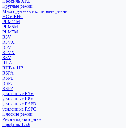
Профиль XPZ
Круглые ремни
Многоручьевые клиновые ремни
HC и RHC
PLM11M
PLM5M
PLM7M
R3V
R3VX
R5V
R5VX
R8V
RHA
RHB и HB
RSPA
RSPB
RSPC
RSPZ
усиленные R5V
усиленные R8V
усиленные RSPB
усиленные RSPC
Плоские ремни
Ремни вариаторные
Профиль 17x6