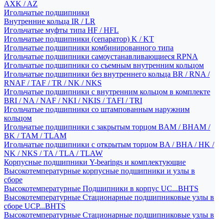
AXK / AZ
Игольчатые подшипники
Внутренние кольца IR / LR
Игольчатые муфты типа HF / HFL
Игольчатые подшипники (сепаратор) K / KT
Игольчатые подшипники комбинированного типа
Игольчатые подшипники самоустанавливающиеся RPNA
Игольчатые подшипники со съемным внутренним кольцом
Игольчатые подшипники без внутреннего кольца BR / RNA /
RNAF / TAF / TR / NK / NKS
Игольчатые подшипники с внутренним кольцом в комплекте
BRI / NA / NAF / NKI / NKIS / TAFI / TRI
Игольчатые подшипники со штампованным наружним
кольцом
Игольчатые подшипники с закрытым торцом BAM / BHAM /
BK / TAM / TLAM
Игольчатые подшипники с открытым торцом BA / BHA / HK /
NK / NKS / TA / TLA / TLAW
Корпусные подшипники Y-bearings и комплектующие
Высокотемпературные корпусные подшипники и узлы в
сборе
Высокотемпературные Подшипники в корпус UC...BHTS
Высокотемпературные Стационарные подшипниковые узлы в
сборе UCP...BHTS
Высокотемпературные Стационарные подшипниковые узлы в