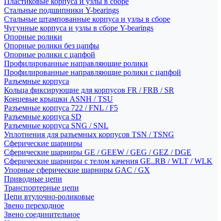
Пластиковые корпуса и узлы в сборе
Стальные подшипники Y-bearings
Стальные штампованные корпуса и узлы в сборе
Чугунные корпуса и узлы в сборе Y-bearings
Опорные ролики
Опорные ролики без цапфы
Опорные ролики с цапфой
Профилированные направляющие ролики
Профилированные направляющие ролики с цапфой
Разъемные корпуса
Кольца фиксирующие для корпусов FR / FRB / SR
Концевые крышки ASNH / TSU
Разъемные корпуса 722 / FNL / F5
Разъемные корпуса SD
Разъемные корпуса SNG / SNL
Уплотнения для разъемных корпусов TSN / TSNG
Сферические шарниры
Сферические шарниры GE / GEEW / GEG / GEZ / DGE
Сферические шарниры с телом качения GE..RB / WLT / WLK
Упорные сферические шарниры GAC / GX
Приводные цепи
Транспортерные цепи
Цепи втулочно-роликовые
Звено переходное
Звено соединительное