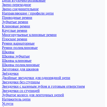
Цепи втулочно-роликовые
Звено переходное
Звено соединительное
Направляющие / профили цепи
Приводные ремни
Зубчатые ремни
Клиновые ремни
Круглые ремни
Многоручьевые клиновые ремни
Плоские ремни
Ремни вариаторные
Ремни поликлиновые
Шкивы
Шкивы зубчатые
Шкивы клиновые
Шкивы поликлиновые
Заготовки для шкивов
Звёздочки
Двойные звездочки для однорядной цепи
Звездочки без ступицы
Звездочки с каленым зубом и готовым отверстием
Звездочки со ступицей
Зубчатое колесо для ленточных цепей
Натяжитель цепи
Услуги