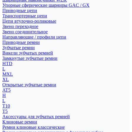
Упорные сферические шарниры GAC / GX
Приводные цепи
Транспортерные цепи
Цепи втулочно-роликовые
Звено переходное
Звено соединительное
Направляющие / профили цепи
Приводные ремни
Зубчатые ремни
Викели зубчатых ремней
Замкнутые зубчатые ремни
HTD
L
MXL
XL
Открытые зубчатые ремни
AT5
H
L
T10
T5
Аксессуары для зубчатых ремней
Клиновые ремни
Ремни клиновые классические