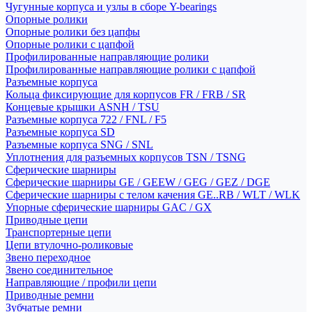
Чугунные корпуса и узлы в сборе Y-bearings
Опорные ролики
Опорные ролики без цапфы
Опорные ролики с цапфой
Профилированные направляющие ролики
Профилированные направляющие ролики с цапфой
Разъемные корпуса
Кольца фиксирующие для корпусов FR / FRB / SR
Концевые крышки ASNH / TSU
Разъемные корпуса 722 / FNL / F5
Разъемные корпуса SD
Разъемные корпуса SNG / SNL
Уплотнения для разъемных корпусов TSN / TSNG
Сферические шарниры
Сферические шарниры GE / GEEW / GEG / GEZ / DGE
Сферические шарниры с телом качения GE..RB / WLT / WLK
Упорные сферические шарниры GAC / GX
Приводные цепи
Транспортерные цепи
Цепи втулочно-роликовые
Звено переходное
Звено соединительное
Направляющие / профили цепи
Приводные ремни
Зубчатые ремни