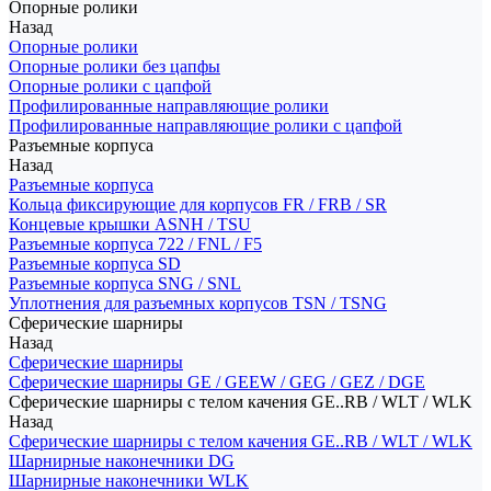
Опорные ролики
Назад
Опорные ролики
Опорные ролики без цапфы
Опорные ролики с цапфой
Профилированные направляющие ролики
Профилированные направляющие ролики с цапфой
Разъемные корпуса
Назад
Разъемные корпуса
Кольца фиксирующие для корпусов FR / FRB / SR
Концевые крышки ASNH / TSU
Разъемные корпуса 722 / FNL / F5
Разъемные корпуса SD
Разъемные корпуса SNG / SNL
Уплотнения для разъемных корпусов TSN / TSNG
Сферические шарниры
Назад
Сферические шарниры
Сферические шарниры GE / GEEW / GEG / GEZ / DGE
Сферические шарниры с телом качения GE..RB / WLT / WLK
Назад
Сферические шарниры с телом качения GE..RB / WLT / WLK
Шарнирные наконечники DG
Шарнирные наконечники WLK