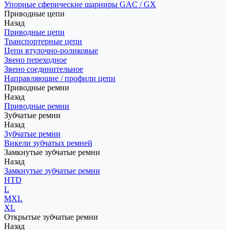
Упорные сферические шарниры GAC / GX
Приводные цепи
Назад
Приводные цепи
Транспортерные цепи
Цепи втулочно-роликовые
Звено переходное
Звено соединительное
Направляющие / профили цепи
Приводные ремни
Назад
Приводные ремни
Зубчатые ремни
Назад
Зубчатые ремни
Викели зубчатых ремней
Замкнутые зубчатые ремни
Назад
Замкнутые зубчатые ремни
HTD
L
MXL
XL
Открытые зубчатые ремни
Назад