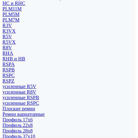
HC и RHC
PLM11M
PLM5M
PLM7M
R3V
R3VX
R5V
R5VX
R8V
RHA
RHB и HB
RSPA
RSPB
RSPC
RSPZ
усиленные R5V
усиленные R8V
усиленные RSPB
усиленные RSPC
Плоские ремни
Ремни вариаторные
Профиль 17x6
Профиль 22x8
Профиль 28x8
Профиль 37x10