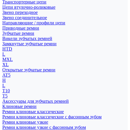
Транспортерные цепи
Цепи втулочно-роликовые
Звено переходное
Звено соединительное
Направляющие / профили цепи
Приводные ремни
Зубчатые ремни
Викели зубчатых ремней
Замкнутые зубчатые ремни
HTD
L
MXL
XL
Открытые зубчатые ремни
AT5
H
L
T10
T5
Аксессуары для зубчатых ремней
Клиновые ремни
Ремни клиновые классические
Ремни клиновые классические с фасонным зубом
Ремни клиновые узкие
Ремни клиновые узкие с фасонным зубом