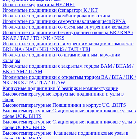
Игольчатые муфты типа HF / HFL
Игольчатые подшипники (сепаратор) K / KT
Игольчатые подшипники комбинированного типа
Игольчатые подшипники самоустанавливающиеся RPNA
Игольчатые подшипники со съемным внутренним кольцом
Игольчатые подшипники без внутреннего кольца BR / RNA /
RNAF / TAF / TR / NK / NKS
Игольчатые подшипники с внутренним кольцом в комплекте
BRI / NA / NAF / NKI / NKIS / TAFI / TRI
Игольчатые подшипники со штампованным наружним
кольцом
Игольчатые подшипники с закрытым торцом BAM / BHAM /
BK / TAM / TLAM
Игольчатые подшипники с открытым торцом BA / BHA / HK /
NK / NKS / TA / TLA / TLAW
Корпусные подшипники Y-bearings и комплектующие
Высокотемпературные корпусные подшипники и узлы в
сборе
Высокотемпературные Подшипники в корпус UC...BHTS
Высокотемпературные Стационарные подшипниковые узлы в
сборе UCP...BHTS
Высокотемпературные Стационарные подшипниковые узлы в
сборе UCPA...BHTS
Высокотемпературные Фланцевые подшипниковые узлы в
сборе UCF...BHTS