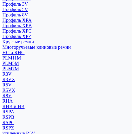
Профиль 3V
Профиль 5V
Профиль 8V
Профиль XPA
Профиль XPB
Профиль XPC
Профиль XPZ
Круглые ремни
Многоручьевые клиновые ремни
HC и RHC
PLM11M
PLM5M
PLM7M
R3V
R3VX
R5V
R5VX
R8V
RHA
RHB и HB
RSPA
RSPB
RSPC
RSPZ
усиленные R5V