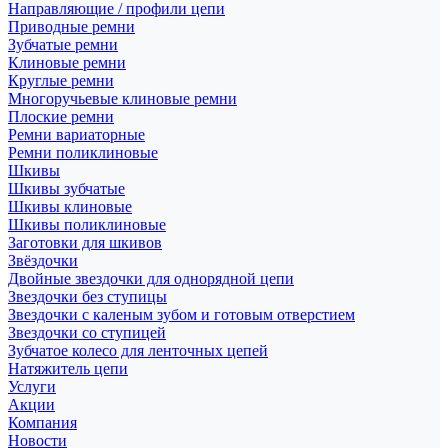
Направляющие / профили цепи
Приводные ремни
Зубчатые ремни
Клиновые ремни
Круглые ремни
Многоручьевые клиновые ремни
Плоские ремни
Ремни вариаторные
Ремни поликлиновые
Шкивы
Шкивы зубчатые
Шкивы клиновые
Шкивы поликлиновые
Заготовки для шкивов
Звёздочки
Двойные звездочки для однорядной цепи
Звездочки без ступицы
Звездочки с каленым зубом и готовым отверстием
Звездочки со ступицей
Зубчатое колесо для ленточных цепей
Натяжитель цепи
Услуги
Акции
Компания
Новости