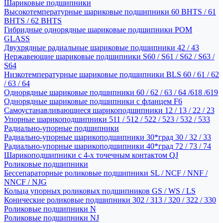
Шариковые подшипники
Высокотемпературные шариковые подшипники 60 BHTS / 61
BHTS / 62 BHTS
Гибридные однорядные шариковые подшипники POM
GLASS
Двухрядные радиальные шариковые подшипники 42 / 43
Нержавеющие шариковые подшипники S60 / S61 / S62 / S63 /
S64
Низкотемпературные шариковые подшипники BLS 60 / 61 / 62
/ 63 / 64
Однорядные шариковые подшипники 60 / 62 / 63 / 64 /618 /619
Однорядные шариковые подшипники с фланцем F6
Самоустанавливающиеся шарикоподшипники 12 / 13 / 22 / 23
Упорные шарикоподшипники 511 / 512 / 522 / 523 / 532 / 533
Радиально-упорные подшипники
Радиально-упорные шарикоподшипники 30*град 30 / 32 / 33
Радиально-упорные шарикоподшипники 40*град 72 / 73 / 74
Шарикоподшипники с 4-х точечным контактом QJ
Роликовые подшипники
Бессепараторные роликовые подшипники SL / NCF / NNF /
NNCF / NJG
Кольца упорных роликовых подшипников GS / WS / LS
Конические роликовые подшипники 302 / 313 / 320 / 322 / 330
Роликовые подшипники N
Роликовые подшипники NJ