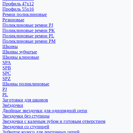
Профиль 47x12
Профиль 55x16
Ремни поликлиновые
Резиновые
Поликлиновые ремни PJ
Поликлиновые ремни PK
Поликлиновые ремни PL
Поликлиновые ремни PM
Шкивы
Шкивы зубчатые
Шкивы клиновые
SPA
SPB
SPC
SPZ
Шкивы поликлиновые
PJ
PL
Заготовки для шкивов
Звёздочки
Двойные звездочки для однорядной цепи
Звездочки без ступицы
Звездочки с каленым зубом и готовым отверстием
Звездочки со ступицей
Зубчатое колесо для ленточных цепей