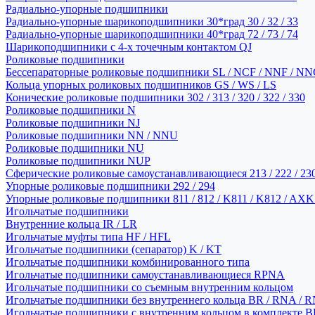
Радиально-упорные подшипники
Радиально-упорные шарикоподшипники 30*град 30 / 32 / 33
Радиально-упорные шарикоподшипники 40*град 72 / 73 / 74
Шарикоподшипники с 4-х точечным контактом QJ
Роликовые подшипники
Бессепараторные роликовые подшипники SL / NCF / NNF / NN
Кольца упорных роликовых подшипников GS / WS / LS
Конические роликовые подшипники 302 / 313 / 320 / 322 / 330
Роликовые подшипники N
Роликовые подшипники NJ
Роликовые подшипники NN / NNU
Роликовые подшипники NU
Роликовые подшипники NUP
Сферические роликовые самоустанавливающиеся 213 / 222 / 230
Упорные роликовые подшипники 292 / 294
Упорные роликовые подшипники 811 / 812 / K811 / K812 / AXK
Игольчатые подшипники
Внутренние кольца IR / LR
Игольчатые муфты типа HF / HFL
Игольчатые подшипники (сепаратор) K / KT
Игольчатые подшипники комбинированного типа
Игольчатые подшипники самоустанавливающиеся RPNA
Игольчатые подшипники со съемным внутренним кольцом
Игольчатые подшипники без внутреннего кольца BR / RNA / R
Игольчатые подшипники с внутренним кольцом в комплекте BRI