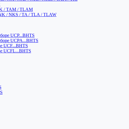
м
K / TAM / TLAM
NK / NKS / TA / TLA / TLAW
боре UCP...BHTS
сборе UCPA...BHTS
ре UCF...BHTS
ре UCFL...BHTS
S
SS