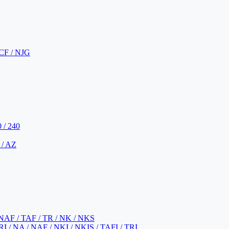
CF / NJG
 / 240
 / AZ
NAF / TAF / TR / NK / NKS
 / NA / NAF / NKI / NKIS / TAFI / TRI