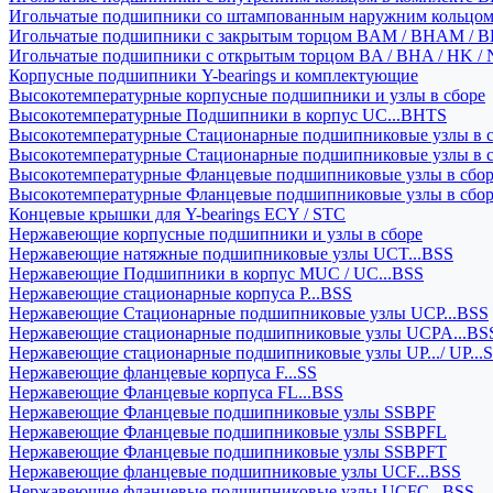
Игольчатые подшипники со штампованным наружним кольцо
Игольчатые подшипники с закрытым торцом BAM / BHAM / B
Игольчатые подшипники с открытым торцом BA / BHA / HK / 
Корпусные подшипники Y-bearings и комплектующие
Высокотемпературные корпусные подшипники и узлы в сборе
Высокотемпературные Подшипники в корпус UC...BHTS
Высокотемпературные Стационарные подшипниковые узлы в с
Высокотемпературные Стационарные подшипниковые узлы в 
Высокотемпературные Фланцевые подшипниковые узлы в сбо
Высокотемпературные Фланцевые подшипниковые узлы в сбо
Концевые крышки для Y-bearings ECY / STC
Нержавеющие корпусные подшипники и узлы в сборе
Нержавеющие натяжные подшипниковые узлы UCT...BSS
Нержавеющие Подшипники в корпус MUC / UC...BSS
Нержавеющие стационарные корпуса P...BSS
Нержавеющие Стационарные подшипниковые узлы UCP...BSS
Нержавеющие стационарные подшипниковые узлы UCPA...BS
Нержавеющие стационарные подшипниковые узлы UP.../ UP...
Нержавеющие фланцевые корпуса F...SS
Нержавеющие Фланцевые корпуса FL...BSS
Нержавеющие Фланцевые подшипниковые узлы SSBPF
Нержавеющие Фланцевые подшипниковые узлы SSBPFL
Нержавеющие Фланцевые подшипниковые узлы SSBPFT
Нержавеющие фланцевые подшипниковые узлы UCF...BSS
Нержавеющие фланцевые подшипниковые узлы UCFC...BSS