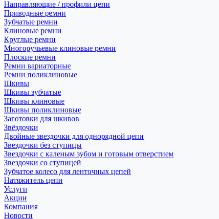
Направляющие / профили цепи
Приводные ремни
Зубчатые ремни
Клиновые ремни
Круглые ремни
Многоручьевые клиновые ремни
Плоские ремни
Ремни вариаторные
Ремни поликлиновые
Шкивы
Шкивы зубчатые
Шкивы клиновые
Шкивы поликлиновые
Заготовки для шкивов
Звёздочки
Двойные звездочки для однорядной цепи
Звездочки без ступицы
Звездочки с каленым зубом и готовым отверстием
Звездочки со ступицей
Зубчатое колесо для ленточных цепей
Натяжитель цепи
Услуги
Акции
Компания
Новости