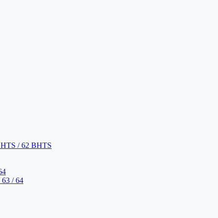
BHTS / 62 BHTS
64
63 / 64