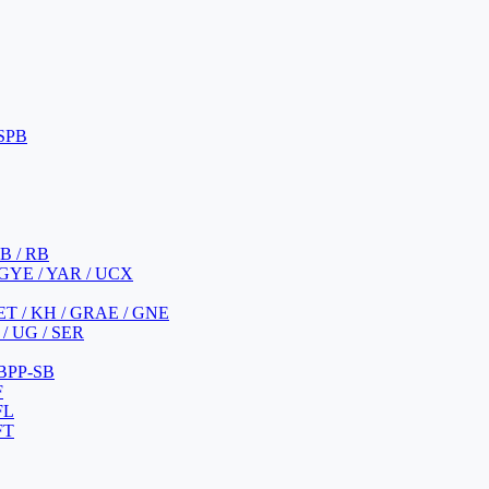
 SPB
 B / RB
 GYE / YAR / UCX
YET / KH / GRAE / GNE
/ UG / SER
 BPP-SB
F
FL
FT