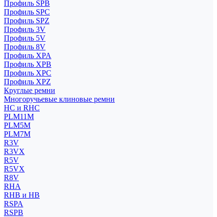
Профиль SPB
Профиль SPC
Профиль SPZ
Профиль 3V
Профиль 5V
Профиль 8V
Профиль XPA
Профиль XPB
Профиль XPC
Профиль XPZ
Круглые ремни
Многоручьевые клиновые ремни
HC и RHC
PLM11M
PLM5M
PLM7M
R3V
R3VX
R5V
R5VX
R8V
RHA
RHB и HB
RSPA
RSPB