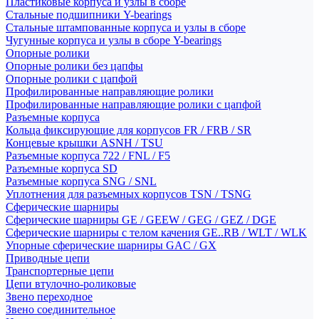
Пластиковые корпуса и узлы в сборе
Стальные подшипники Y-bearings
Стальные штампованные корпуса и узлы в сборе
Чугунные корпуса и узлы в сборе Y-bearings
Опорные ролики
Опорные ролики без цапфы
Опорные ролики с цапфой
Профилированные направляющие ролики
Профилированные направляющие ролики с цапфой
Разъемные корпуса
Кольца фиксирующие для корпусов FR / FRB / SR
Концевые крышки ASNH / TSU
Разъемные корпуса 722 / FNL / F5
Разъемные корпуса SD
Разъемные корпуса SNG / SNL
Уплотнения для разъемных корпусов TSN / TSNG
Сферические шарниры
Сферические шарниры GE / GEEW / GEG / GEZ / DGE
Сферические шарниры с телом качения GE..RB / WLT / WLK
Упорные сферические шарниры GAC / GX
Приводные цепи
Транспортерные цепи
Цепи втулочно-роликовые
Звено переходное
Звено соединительное