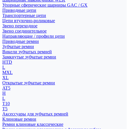
Упорные сферические шарниры GAC / GX
Приводные цепи
Транспортерные цепи
Цепи втулочно-роликовые
Звено переходное
Звено соединительное
Направляющие / профили цепи
Приводные ремни
Зубчатые ремни
Викели зубчатых ремней
Замкнутые зубчатые ремни
HTD
L
MXL
XL
Открытые зубчатые ремни
AT5
H
L
T10
T5
Аксессуары для зубчатых ремней
Клиновые ремни
Ремни клиновые классические