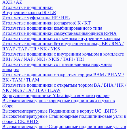
AXK / AZ
Игольчатые подшипники
Внутренние кольца IR / LR
Игольчатые муфты типа HF / HFL
Игольчатые подшипники (сепаратор) K / KT
Игольчатые подшипники комбинированного типа
Игольчатые подшипники самоустанавливающиеся RPNA
Игольчатые подшипники со съемным внутренним кольцом
Игольчатые подшипники без внутреннего кольца BR / RNA /
RNAF / TAF / TR / NK / NKS
Игольчатые подшипники с внутренним кольцом в комплекте
BRI / NA / NAF / NKI / NKIS / TAFI / TRI
Игольчатые подшипники со штампованным наружним
кольцом
Игольчатые подшипники с закрытым торцом BAM / BHAM /
BK / TAM / TLAM
Игольчатые подшипники с открытым торцом BA / BHA / HK /
NK / NKS / TA / TLA / TLAW
Корпусные подшипники Y-bearings и комплектующие
Высокотемпературные корпусные подшипники и узлы в
сборе
Высокотемпературные Подшипники в корпус UC...BHTS
Высокотемпературные Стационарные подшипниковые узлы в
сборе UCP...BHTS
Высокотемпературные Стационарные подшипниковые узлы в