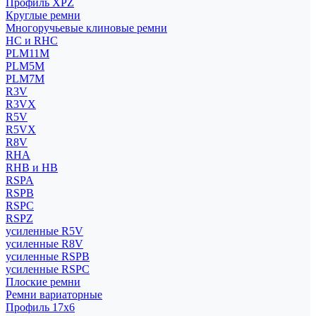
Профиль XPZ
Круглые ремни
Многоручьевые клиновые ремни
HC и RHC
PLM11M
PLM5M
PLM7M
R3V
R3VX
R5V
R5VX
R8V
RHA
RHB и HB
RSPA
RSPB
RSPC
RSPZ
усиленные R5V
усиленные R8V
усиленные RSPB
усиленные RSPC
Плоские ремни
Ремни вариаторные
Профиль 17x6