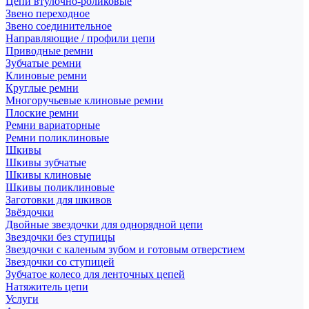
Цепи втулочно-роликовые
Звено переходное
Звено соединительное
Направляющие / профили цепи
Приводные ремни
Зубчатые ремни
Клиновые ремни
Круглые ремни
Многоручьевые клиновые ремни
Плоские ремни
Ремни вариаторные
Ремни поликлиновые
Шкивы
Шкивы зубчатые
Шкивы клиновые
Шкивы поликлиновые
Заготовки для шкивов
Звёздочки
Двойные звездочки для однорядной цепи
Звездочки без ступицы
Звездочки с каленым зубом и готовым отверстием
Звездочки со ступицей
Зубчатое колесо для ленточных цепей
Натяжитель цепи
Услуги