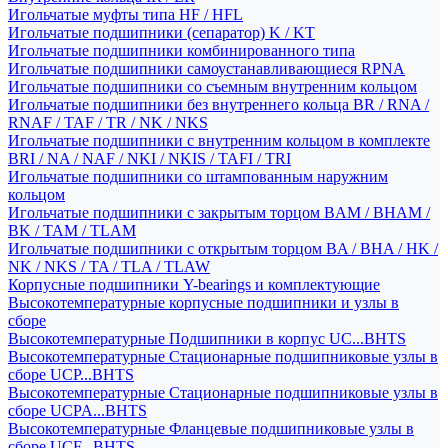
Игольчатые муфты типа HF / HFL
Игольчатые подшипники (сепаратор) K / KT
Игольчатые подшипники комбинированного типа
Игольчатые подшипники самоустанавливающиеся RPNA
Игольчатые подшипники со съемным внутренним кольцом
Игольчатые подшипники без внутреннего кольца BR / RNA /
RNAF / TAF / TR / NK / NKS
Игольчатые подшипники с внутренним кольцом в комплекте
BRI / NA / NAF / NKI / NKIS / TAFI / TRI
Игольчатые подшипники со штампованным наружним
кольцом
Игольчатые подшипники с закрытым торцом BAM / BHAM /
BK / TAM / TLAM
Игольчатые подшипники с открытым торцом BA / BHA / HK /
NK / NKS / TA / TLA / TLAW
Корпусные подшипники Y-bearings и комплектующие
Высокотемпературные корпусные подшипники и узлы в
сборе
Высокотемпературные Подшипники в корпус UC...BHTS
Высокотемпературные Стационарные подшипниковые узлы в
сборе UCP...BHTS
Высокотемпературные Стационарные подшипниковые узлы в
сборе UCPA...BHTS
Высокотемпературные Фланцевые подшипниковые узлы в
сборе UCF...BHTS