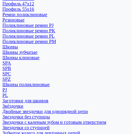
Профиль 47x12
Профиль 55x16
Ремни поликлиновые
Резиновые
Поликлиновые ремни PJ
Поликлиновые ремни PK
Поликлиновые ремни PL
Поликлиновые ремни PM
Шкивы
Шкивы зубчатые
Шкивы клиновые
SPA
SPB
SPC
SPZ
Шкивы поликлиновые
PJ
PL
Заготовки для шкивов
Звёздочки
Двойные звездочки для однорядной цепи
Звездочки без ступицы
Звездочки с каленым зубом и готовым отверстием
Звездочки со ступицей
Зубчатое колесо для ленточных цепей