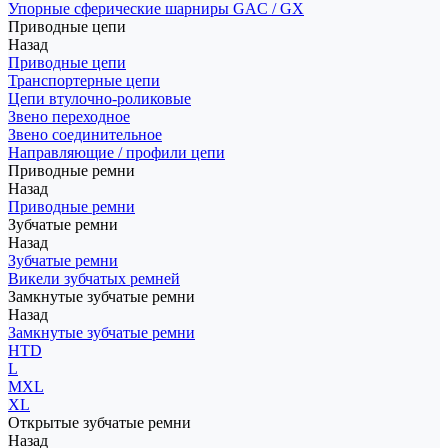
Упорные сферические шарниры GAC / GX
Приводные цепи
Назад
Приводные цепи
Транспортерные цепи
Цепи втулочно-роликовые
Звено переходное
Звено соединительное
Направляющие / профили цепи
Приводные ремни
Назад
Приводные ремни
Зубчатые ремни
Назад
Зубчатые ремни
Викели зубчатых ремней
Замкнутые зубчатые ремни
Назад
Замкнутые зубчатые ремни
HTD
L
MXL
XL
Открытые зубчатые ремни
Назад