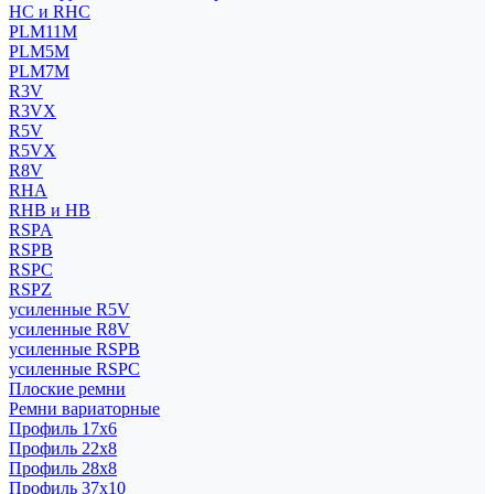
HC и RHC
PLM11M
PLM5M
PLM7M
R3V
R3VX
R5V
R5VX
R8V
RHA
RHB и HB
RSPA
RSPB
RSPC
RSPZ
усиленные R5V
усиленные R8V
усиленные RSPB
усиленные RSPC
Плоские ремни
Ремни вариаторные
Профиль 17x6
Профиль 22x8
Профиль 28x8
Профиль 37x10