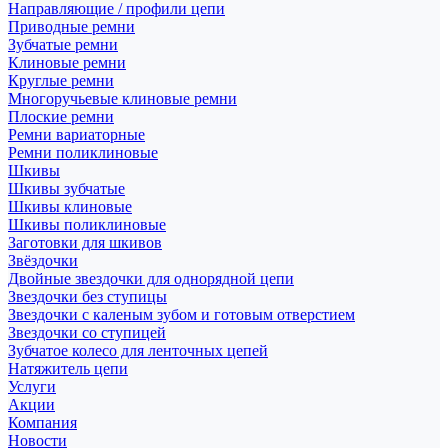
Направляющие / профили цепи
Приводные ремни
Зубчатые ремни
Клиновые ремни
Круглые ремни
Многоручьевые клиновые ремни
Плоские ремни
Ремни вариаторные
Ремни поликлиновые
Шкивы
Шкивы зубчатые
Шкивы клиновые
Шкивы поликлиновые
Заготовки для шкивов
Звёздочки
Двойные звездочки для однорядной цепи
Звездочки без ступицы
Звездочки с каленым зубом и готовым отверстием
Звездочки со ступицей
Зубчатое колесо для ленточных цепей
Натяжитель цепи
Услуги
Акции
Компания
Новости