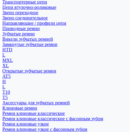
Транспортерные цепи
Цепи втулочно-роликовые
Звено переходное
Звено соединительное
Направляющие / профили цепи
Приводные ремни
Зубчатые ремни
Викели зубчатых ремней
Замкнутые зубчатые ремни
HTD
L
MXL
XL
Открытые зубчатые ремни
AT5
H
L
T10
T5
Аксессуары для зубчатых ремней
Клиновые ремни
Ремни клиновые классические
Ремни клиновые классические с фасонным зубом
Ремни клиновые узкие
Ремни клиновые узкие с фасонным зубом