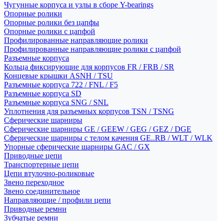
Чугунные корпуса и узлы в сборе Y-bearings
Опорные ролики
Опорные ролики без цапфы
Опорные ролики с цапфой
Профилированные направляющие ролики
Профилированные направляющие ролики с цапфой
Разъемные корпуса
Кольца фиксирующие для корпусов FR / FRB / SR
Концевые крышки ASNH / TSU
Разъемные корпуса 722 / FNL / F5
Разъемные корпуса SD
Разъемные корпуса SNG / SNL
Уплотнения для разъемных корпусов TSN / TSNG
Сферические шарниры
Сферические шарниры GE / GEEW / GEG / GEZ / DGE
Сферические шарниры с телом качения GE..RB / WLT / WLK
Упорные сферические шарниры GAC / GX
Приводные цепи
Транспортерные цепи
Цепи втулочно-роликовые
Звено переходное
Звено соединительное
Направляющие / профили цепи
Приводные ремни
Зубчатые ремни