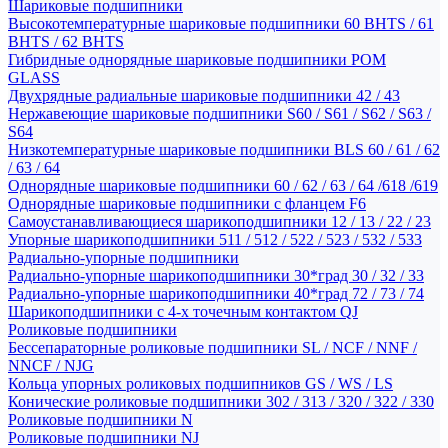
Шариковые подшипники
Высокотемпературные шариковые подшипники 60 BHTS / 61
BHTS / 62 BHTS
Гибридные однорядные шариковые подшипники POM
GLASS
Двухрядные радиальные шариковые подшипники 42 / 43
Нержавеющие шариковые подшипники S60 / S61 / S62 / S63 /
S64
Низкотемпературные шариковые подшипники BLS 60 / 61 / 62
/ 63 / 64
Однорядные шариковые подшипники 60 / 62 / 63 / 64 /618 /619
Однорядные шариковые подшипники с фланцем F6
Самоустанавливающиеся шарикоподшипники 12 / 13 / 22 / 23
Упорные шарикоподшипники 511 / 512 / 522 / 523 / 532 / 533
Радиально-упорные подшипники
Радиально-упорные шарикоподшипники 30*град 30 / 32 / 33
Радиально-упорные шарикоподшипники 40*град 72 / 73 / 74
Шарикоподшипники с 4-х точечным контактом QJ
Роликовые подшипники
Бессепараторные роликовые подшипники SL / NCF / NNF /
NNCF / NJG
Кольца упорных роликовых подшипников GS / WS / LS
Конические роликовые подшипники 302 / 313 / 320 / 322 / 330
Роликовые подшипники N
Роликовые подшипники NJ