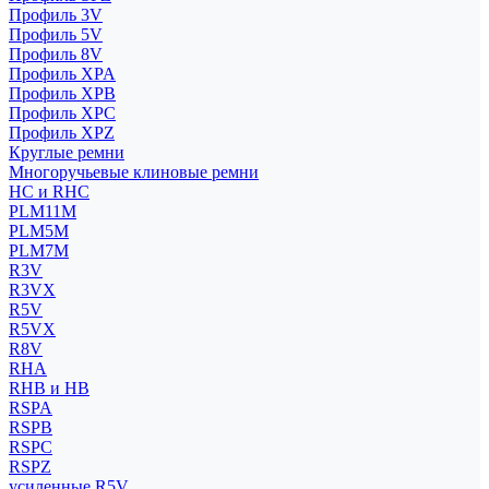
Профиль 3V
Профиль 5V
Профиль 8V
Профиль XPA
Профиль XPB
Профиль XPC
Профиль XPZ
Круглые ремни
Многоручьевые клиновые ремни
HC и RHC
PLM11M
PLM5M
PLM7M
R3V
R3VX
R5V
R5VX
R8V
RHA
RHB и HB
RSPA
RSPB
RSPC
RSPZ
усиленные R5V