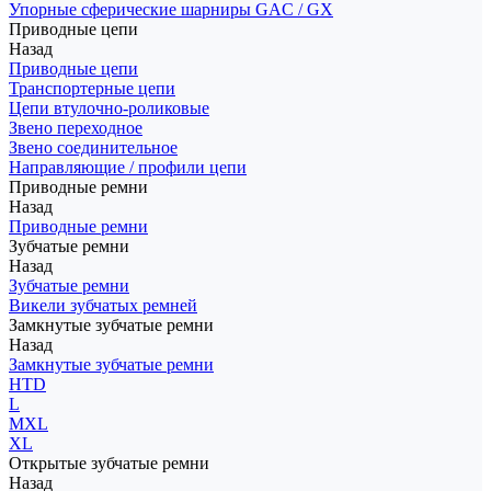
Упорные сферические шарниры GAC / GX
Приводные цепи
Назад
Приводные цепи
Транспортерные цепи
Цепи втулочно-роликовые
Звено переходное
Звено соединительное
Направляющие / профили цепи
Приводные ремни
Назад
Приводные ремни
Зубчатые ремни
Назад
Зубчатые ремни
Викели зубчатых ремней
Замкнутые зубчатые ремни
Назад
Замкнутые зубчатые ремни
HTD
L
MXL
XL
Открытые зубчатые ремни
Назад