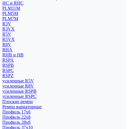
HC и RHC
PLM11M
PLM5M
PLM7M
R3V
R3VX
R5V
R5VX
R8V
RHA
RHB и HB
RSPA
RSPB
RSPC
RSPZ
усиленные R5V
усиленные R8V
усиленные RSPB
усиленные RSPC
Плоские ремни
Ремни вариаторные
Профиль 17x6
Профиль 22x8
Профиль 28x8
Профиль 37x10