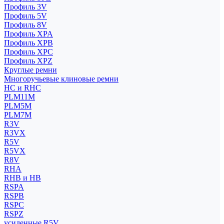
Профиль 3V
Профиль 5V
Профиль 8V
Профиль XPA
Профиль XPB
Профиль XPC
Профиль XPZ
Круглые ремни
Многоручьевые клиновые ремни
HC и RHC
PLM11M
PLM5M
PLM7M
R3V
R3VX
R5V
R5VX
R8V
RHA
RHB и HB
RSPA
RSPB
RSPC
RSPZ
усиленные R5V