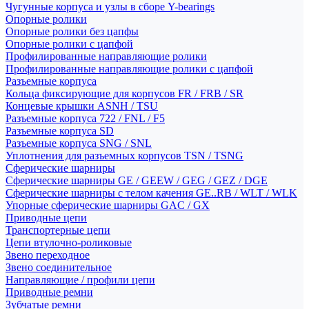
Чугунные корпуса и узлы в сборе Y-bearings
Опорные ролики
Опорные ролики без цапфы
Опорные ролики с цапфой
Профилированные направляющие ролики
Профилированные направляющие ролики с цапфой
Разъемные корпуса
Кольца фиксирующие для корпусов FR / FRB / SR
Концевые крышки ASNH / TSU
Разъемные корпуса 722 / FNL / F5
Разъемные корпуса SD
Разъемные корпуса SNG / SNL
Уплотнения для разъемных корпусов TSN / TSNG
Сферические шарниры
Сферические шарниры GE / GEEW / GEG / GEZ / DGE
Сферические шарниры с телом качения GE..RB / WLT / WLK
Упорные сферические шарниры GAC / GX
Приводные цепи
Транспортерные цепи
Цепи втулочно-роликовые
Звено переходное
Звено соединительное
Направляющие / профили цепи
Приводные ремни
Зубчатые ремни