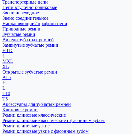
Транспортерные цепи
Цепи втулочно-роликовые
Звено переходное
Звено соединительное
Направляющие / профили цепи
Приводные ремни
Зубчатые ремни
Викели зубчатых ремней
Замкнутые зубчатые ремни
HTD
L
MXL
XL
Открытые зубчатые ремни
AT5
H
L
T10
T5
Аксессуары для зубчатых ремней
Клиновые ремни
Ремни клиновые классические
Ремни клиновые классические с фасонным зубом
Ремни клиновые узкие
Ремни клиновые узкие с фасонным зубом