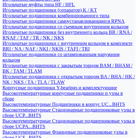
Игольчатые муфты типа HF / HFL
Игольчатые подшипники (сепаратор) K / KT
Игольчатые подшипники комбинированного типа
Игольчатые подшипники самоустанавливающиеся RPNA
Игольчатые подшипники со съемным внутренним кольцом
Игольчатые подшипники без внутреннего кольца BR / RNA /
RNAF / TAF / TR / NK / NKS
Игольчатые подшипники с внутренним кольцом в комплекте
BRI / NA / NAF / NKI / NKIS / TAFI / TRI
Игольчатые подшипники со штампованным наружним
кольцом
Игольчатые подшипники с закрытым торцом BAM / BHAM /
BK / TAM / TLAM
Игольчатые подшипники с открытым торцом BA / BHA / HK /
NK / NKS / TA / TLA / TLAW
Корпусные подшипники Y-bearings и комплектующие
Высокотемпературные корпусные подшипники и узлы в
сборе
Высокотемпературные Подшипники в корпус UC...BHTS
Высокотемпературные Стационарные подшипниковые узлы в
сборе UCP...BHTS
Высокотемпературные Стационарные подшипниковые узлы в
сборе UCPA...BHTS
Высокотемпературные Фланцевые подшипниковые узлы в
сборе UCF...BHTS