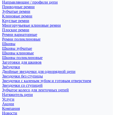
Направляющие / профили цепи
Приводные ремни
Зубчатые ремни
Клиновые ремни
Круглые ремни
Многоручьевые клиновые ремни
Плоские ремни
Ремни вариаторные
Ремни поликлиновые
Шкивы
Шкивы зубчатые
Шкивы клиновые
Шкивы поликлиновые
Заготовки для шкивов
Звёздочки
Двойные звездочки для однорядной цепи
Звездочки без ступицы
Звездочки с каленым зубом и готовым отверстием
Звездочки со ступицей
Зубчатое колесо для ленточных цепей
Натяжитель цепи
Услуги
Акции
Компания
Новости