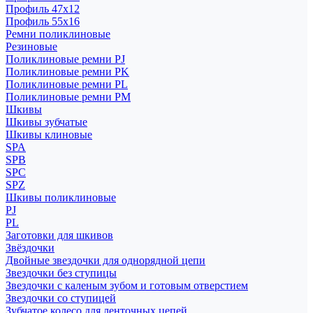
Профиль 47x12
Профиль 55x16
Ремни поликлиновые
Резиновые
Поликлиновые ремни PJ
Поликлиновые ремни PK
Поликлиновые ремни PL
Поликлиновые ремни PM
Шкивы
Шкивы зубчатые
Шкивы клиновые
SPA
SPB
SPC
SPZ
Шкивы поликлиновые
PJ
PL
Заготовки для шкивов
Звёздочки
Двойные звездочки для однорядной цепи
Звездочки без ступицы
Звездочки с каленым зубом и готовым отверстием
Звездочки со ступицей
Зубчатое колесо для ленточных цепей