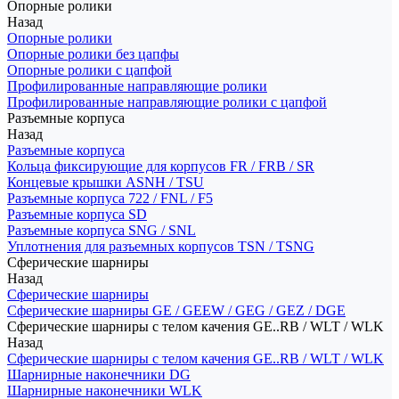
Опорные ролики
Назад
Опорные ролики
Опорные ролики без цапфы
Опорные ролики с цапфой
Профилированные направляющие ролики
Профилированные направляющие ролики с цапфой
Разъемные корпуса
Назад
Разъемные корпуса
Кольца фиксирующие для корпусов FR / FRB / SR
Концевые крышки ASNH / TSU
Разъемные корпуса 722 / FNL / F5
Разъемные корпуса SD
Разъемные корпуса SNG / SNL
Уплотнения для разъемных корпусов TSN / TSNG
Сферические шарниры
Назад
Сферические шарниры
Сферические шарниры GE / GEEW / GEG / GEZ / DGE
Сферические шарниры с телом качения GE..RB / WLT / WLK
Назад
Сферические шарниры с телом качения GE..RB / WLT / WLK
Шарнирные наконечники DG
Шарнирные наконечники WLK