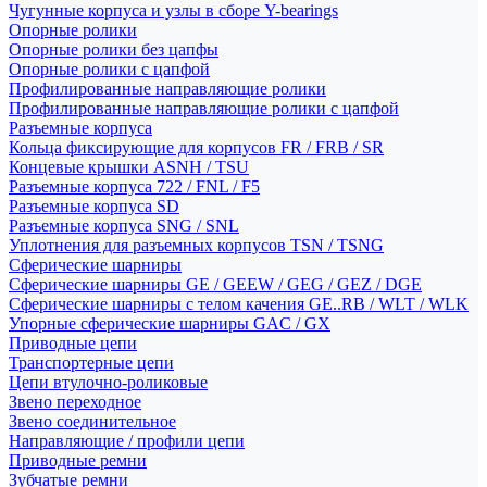
Чугунные корпуса и узлы в сборе Y-bearings
Опорные ролики
Опорные ролики без цапфы
Опорные ролики с цапфой
Профилированные направляющие ролики
Профилированные направляющие ролики с цапфой
Разъемные корпуса
Кольца фиксирующие для корпусов FR / FRB / SR
Концевые крышки ASNH / TSU
Разъемные корпуса 722 / FNL / F5
Разъемные корпуса SD
Разъемные корпуса SNG / SNL
Уплотнения для разъемных корпусов TSN / TSNG
Сферические шарниры
Сферические шарниры GE / GEEW / GEG / GEZ / DGE
Сферические шарниры с телом качения GE..RB / WLT / WLK
Упорные сферические шарниры GAC / GX
Приводные цепи
Транспортерные цепи
Цепи втулочно-роликовые
Звено переходное
Звено соединительное
Направляющие / профили цепи
Приводные ремни
Зубчатые ремни