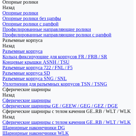
Опорные ролики
Назад
Опорные ролики
Опорные ролики без цапфы
Опорные ролики с цапфой
Профилированные направляющие ролики
Профилированные направляющие ролики с цапфой
Разъемные корпуса
Назад
Разъемные корпуса
Кольца фиксирующие для корпусов FR / FRB / SR
Концевые крышки ASNH / TSU
Разъемные корпуса 722 / FNL / F5
Разъемные корпуса SD
Разъемные корпуса SNG / SNL
Уплотнения для разъемных корпусов TSN / TSNG
Сферические шарниры
Назад
Сферические шарниры
Сферические шарниры GE / GEEW / GEG / GEZ / DGE
Сферические шарниры с телом качения GE..RB / WLT / WLK
Назад
Сферические шарниры с телом качения GE..RB / WLT / WLK
Шарнирные наконечники DG
Шарнирные наконечники WLK