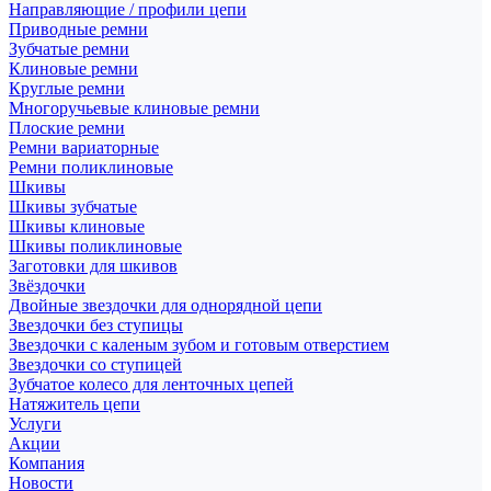
Направляющие / профили цепи
Приводные ремни
Зубчатые ремни
Клиновые ремни
Круглые ремни
Многоручьевые клиновые ремни
Плоские ремни
Ремни вариаторные
Ремни поликлиновые
Шкивы
Шкивы зубчатые
Шкивы клиновые
Шкивы поликлиновые
Заготовки для шкивов
Звёздочки
Двойные звездочки для однорядной цепи
Звездочки без ступицы
Звездочки с каленым зубом и готовым отверстием
Звездочки со ступицей
Зубчатое колесо для ленточных цепей
Натяжитель цепи
Услуги
Акции
Компания
Новости