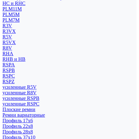
HC и RHC
PLM11M
PLM5M
PLM7M
R3V
R3VX
R5V
R5VX
R8V
RHA
RHB и HB
RSPA
RSPB
RSPC
RSPZ
усиленные R5V
усиленные R8V
усиленные RSPB
усиленные RSPC
Плоские ремни
Ремни вариаторные
Профиль 17x6
Профиль 22x8
Профиль 28x8
Профиль 37x10