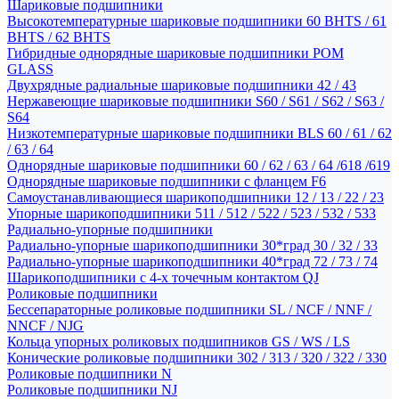
Шариковые подшипники
Высокотемпературные шариковые подшипники 60 BHTS / 61
BHTS / 62 BHTS
Гибридные однорядные шариковые подшипники POM
GLASS
Двухрядные радиальные шариковые подшипники 42 / 43
Нержавеющие шариковые подшипники S60 / S61 / S62 / S63 /
S64
Низкотемпературные шариковые подшипники BLS 60 / 61 / 62
/ 63 / 64
Однорядные шариковые подшипники 60 / 62 / 63 / 64 /618 /619
Однорядные шариковые подшипники с фланцем F6
Самоустанавливающиеся шарикоподшипники 12 / 13 / 22 / 23
Упорные шарикоподшипники 511 / 512 / 522 / 523 / 532 / 533
Радиально-упорные подшипники
Радиально-упорные шарикоподшипники 30*град 30 / 32 / 33
Радиально-упорные шарикоподшипники 40*град 72 / 73 / 74
Шарикоподшипники с 4-х точечным контактом QJ
Роликовые подшипники
Бессепараторные роликовые подшипники SL / NCF / NNF /
NNCF / NJG
Кольца упорных роликовых подшипников GS / WS / LS
Конические роликовые подшипники 302 / 313 / 320 / 322 / 330
Роликовые подшипники N
Роликовые подшипники NJ