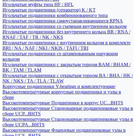
Игольчатые муфты типа HF / HFL
Игольчатые подшипники (сепаратор) K / KT
Игольчатые подшипники комбинированного типа
Игольчатые подшипники самоустанавливающиеся RPNA
Игольчатые подшипники со съемным внутренним кольцом
Игольчатые подшипники без внутреннего кольца BR / RNA /
RNAF / TAF / TR / NK / NKS
Игольчатые подшипники с внутренним кольцом в комплекте
BRI / NA / NAF / NKI / NKIS / TAFI / TRI
Игольчатые подшипники со штампованным наружним
кольцом
Игольчатые подшипники с закрытым торцом BAM / BHAM /
BK / TAM / TLAM
Игольчатые подшипники с открытым торцом BA / BHA / HK /
NK / NKS / TA / TLA / TLAW
Корпусные подшипники Y-bearings и комплектующие
Высокотемпературные корпусные подшипники и узлы в
сборе
Высокотемпературные Подшипники в корпус UC...BHTS
Высокотемпературные Стационарные подшипниковые узлы в
сборе UCP...BHTS
Высокотемпературные Стационарные подшипниковые узлы в
сборе UCPA...BHTS
Высокотемпературные Фланцевые подшипниковые узлы в
сборе UCF...BHTS