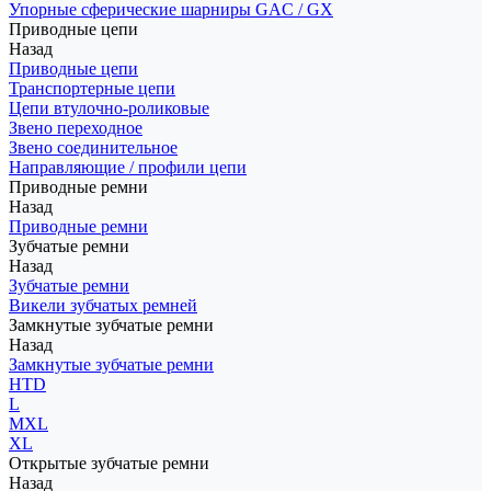
Упорные сферические шарниры GAC / GX
Приводные цепи
Назад
Приводные цепи
Транспортерные цепи
Цепи втулочно-роликовые
Звено переходное
Звено соединительное
Направляющие / профили цепи
Приводные ремни
Назад
Приводные ремни
Зубчатые ремни
Назад
Зубчатые ремни
Викели зубчатых ремней
Замкнутые зубчатые ремни
Назад
Замкнутые зубчатые ремни
HTD
L
MXL
XL
Открытые зубчатые ремни
Назад