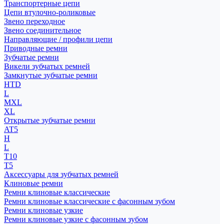
Транспортерные цепи
Цепи втулочно-роликовые
Звено переходное
Звено соединительное
Направляющие / профили цепи
Приводные ремни
Зубчатые ремни
Викели зубчатых ремней
Замкнутые зубчатые ремни
HTD
L
MXL
XL
Открытые зубчатые ремни
AT5
H
L
T10
T5
Аксессуары для зубчатых ремней
Клиновые ремни
Ремни клиновые классические
Ремни клиновые классические с фасонным зубом
Ремни клиновые узкие
Ремни клиновые узкие с фасонным зубом