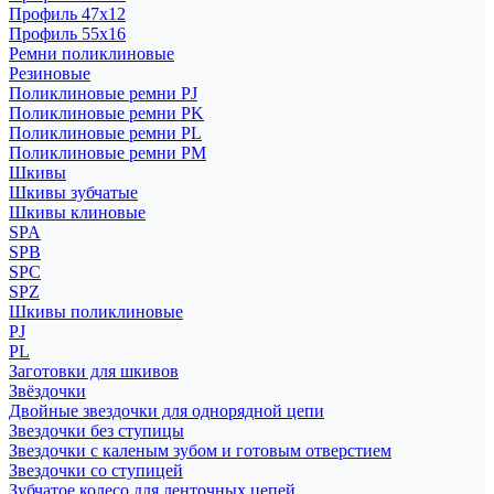
Профиль 47x12
Профиль 55x16
Ремни поликлиновые
Резиновые
Поликлиновые ремни PJ
Поликлиновые ремни PK
Поликлиновые ремни PL
Поликлиновые ремни PM
Шкивы
Шкивы зубчатые
Шкивы клиновые
SPA
SPB
SPC
SPZ
Шкивы поликлиновые
PJ
PL
Заготовки для шкивов
Звёздочки
Двойные звездочки для однорядной цепи
Звездочки без ступицы
Звездочки с каленым зубом и готовым отверстием
Звездочки со ступицей
Зубчатое колесо для ленточных цепей