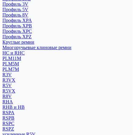
Профиль 3V
Профиль 5V
Профиль 8V
Профиль XPA
Профиль XPB
Профиль XPC
Профиль XPZ
Круглые ремни
Многоручьевые клиновые ремни
HC и RHC
PLM11M
PLM5M
PLM7M
R3V
R3VX
R5V
R5VX
R8V
RHA
RHB и HB
RSPA
RSPB
RSPC
RSPZ
усиленные R5V