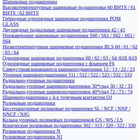
Шариковые подшипники
Высокотемпературные шариковые подшипники 60 BHTS / 61
BHTS / 62 BHTS
Гибридные однорядные шариковые подшипники POM
GLASS
Двухрядные радиальные шариковые подшипники 42 / 43
Нержавеющие шариковые подшипники S60 / S61 / S62 / S63 /
S64
Низкотемпературные шариковые подшипники BLS 60 / 61 / 62
/ 63 / 64
Однорядные шариковые подшипники 60 / 62 / 63 / 64 /618 /619
Однорядные шариковые подшипники с фланцем F6
Самоустанавливающиеся шарикоподшипники 12 / 13 / 22 / 23
Упорные шарикоподшипники 511 / 512 / 522 / 523 / 532 / 533
Радиально-упорные подшипники
Радиально-упорные шарикоподшипники 30*град 30 / 32 / 33
Радиально-упорные шарикоподшипники 40*град 72 / 73 / 74
Шарикоподшипники с 4-х точечным контактом QJ
Роликовые подшипники
Бессепараторные роликовые подшипники SL / NCF / NNF /
NNCF / NJG
Кольца упорных роликовых подшипников GS / WS / LS
Конические роликовые подшипники 302 / 313 / 320 / 322 / 330
Роликовые подшипники N
Роликовые подшипники NJ