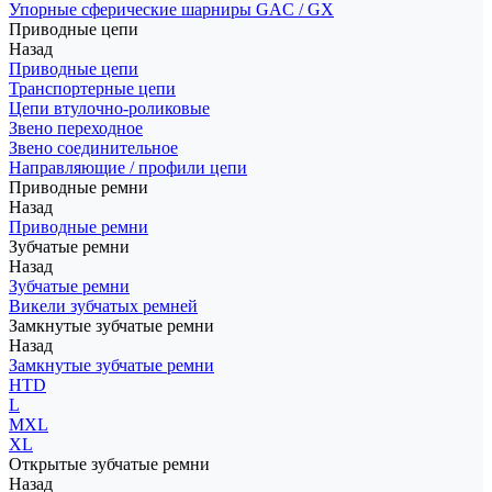
Упорные сферические шарниры GAC / GX
Приводные цепи
Назад
Приводные цепи
Транспортерные цепи
Цепи втулочно-роликовые
Звено переходное
Звено соединительное
Направляющие / профили цепи
Приводные ремни
Назад
Приводные ремни
Зубчатые ремни
Назад
Зубчатые ремни
Викели зубчатых ремней
Замкнутые зубчатые ремни
Назад
Замкнутые зубчатые ремни
HTD
L
MXL
XL
Открытые зубчатые ремни
Назад