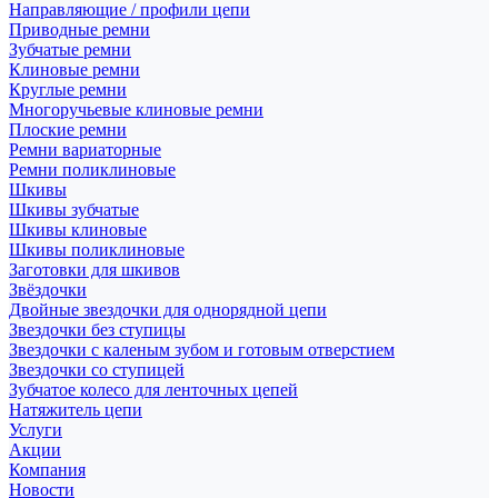
Направляющие / профили цепи
Приводные ремни
Зубчатые ремни
Клиновые ремни
Круглые ремни
Многоручьевые клиновые ремни
Плоские ремни
Ремни вариаторные
Ремни поликлиновые
Шкивы
Шкивы зубчатые
Шкивы клиновые
Шкивы поликлиновые
Заготовки для шкивов
Звёздочки
Двойные звездочки для однорядной цепи
Звездочки без ступицы
Звездочки с каленым зубом и готовым отверстием
Звездочки со ступицей
Зубчатое колесо для ленточных цепей
Натяжитель цепи
Услуги
Акции
Компания
Новости