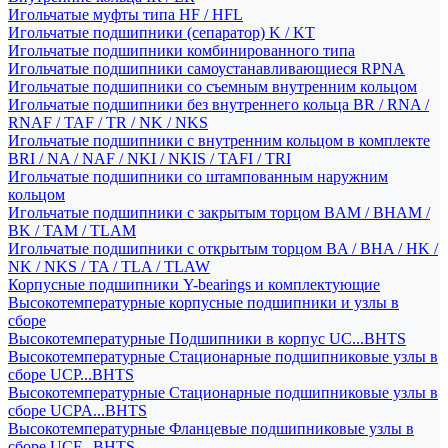
Игольчатые муфты типа HF / HFL
Игольчатые подшипники (сепаратор) K / KT
Игольчатые подшипники комбинированного типа
Игольчатые подшипники самоустанавливающиеся RPNA
Игольчатые подшипники со съемным внутренним кольцом
Игольчатые подшипники без внутреннего кольца BR / RNA /
RNAF / TAF / TR / NK / NKS
Игольчатые подшипники с внутренним кольцом в комплекте
BRI / NA / NAF / NKI / NKIS / TAFI / TRI
Игольчатые подшипники со штампованным наружним
кольцом
Игольчатые подшипники с закрытым торцом BAM / BHAM /
BK / TAM / TLAM
Игольчатые подшипники с открытым торцом BA / BHA / HK /
NK / NKS / TA / TLA / TLAW
Корпусные подшипники Y-bearings и комплектующие
Высокотемпературные корпусные подшипники и узлы в
сборе
Высокотемпературные Подшипники в корпус UC...BHTS
Высокотемпературные Стационарные подшипниковые узлы в
сборе UCP...BHTS
Высокотемпературные Стационарные подшипниковые узлы в
сборе UCPA...BHTS
Высокотемпературные Фланцевые подшипниковые узлы в
сборе UCF...BHTS