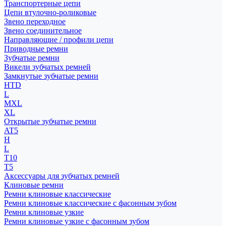
Транспортерные цепи
Цепи втулочно-роликовые
Звено переходное
Звено соединительное
Направляющие / профили цепи
Приводные ремни
Зубчатые ремни
Викели зубчатых ремней
Замкнутые зубчатые ремни
HTD
L
MXL
XL
Открытые зубчатые ремни
AT5
H
L
T10
T5
Аксессуары для зубчатых ремней
Клиновые ремни
Ремни клиновые классические
Ремни клиновые классические с фасонным зубом
Ремни клиновые узкие
Ремни клиновые узкие с фасонным зубом