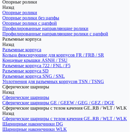
Опорные ролики
Назад
Опорные ролики
Опорные ролики без цапфы
Опорные ролики с цапфой
Профилированные направляющие ролики
Профилированные направляющие ролики с цапфой
Разъемные корпуса
Назад
Разъемные корпуса
Кольца фиксирующие для корпусов FR / FRB / SR
Концевые крышки ASNH / TSU
Разъемные корпуса 722 / FNL / F5
Разъемные корпуса SD
Разъемные корпуса SNG / SNL
Уплотнения для разъемных корпусов TSN / TSNG
Сферические шарниры
Назад
Сферические шарниры
Сферические шарниры GE / GEEW / GEG / GEZ / DGE
Сферические шарниры с телом качения GE..RB / WLT / WLK
Назад
Сферические шарниры с телом качения GE..RB / WLT / WLK
Шарнирные наконечники DG
Шарнирные наконечники WLK