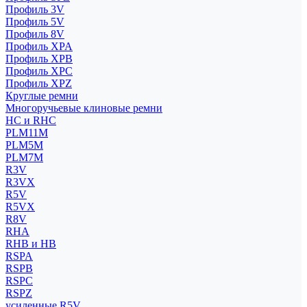
Профиль 3V
Профиль 5V
Профиль 8V
Профиль XPA
Профиль XPB
Профиль XPC
Профиль XPZ
Круглые ремни
Многоручьевые клиновые ремни
HC и RHC
PLM11M
PLM5M
PLM7M
R3V
R3VX
R5V
R5VX
R8V
RHA
RHB и HB
RSPA
RSPB
RSPC
RSPZ
усиленные R5V