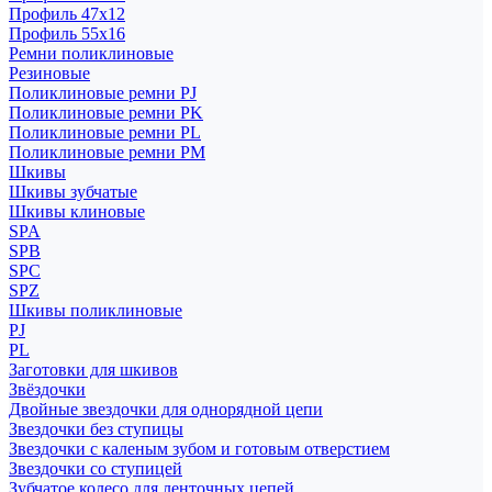
Профиль 47x12
Профиль 55x16
Ремни поликлиновые
Резиновые
Поликлиновые ремни PJ
Поликлиновые ремни PK
Поликлиновые ремни PL
Поликлиновые ремни PM
Шкивы
Шкивы зубчатые
Шкивы клиновые
SPA
SPB
SPC
SPZ
Шкивы поликлиновые
PJ
PL
Заготовки для шкивов
Звёздочки
Двойные звездочки для однорядной цепи
Звездочки без ступицы
Звездочки с каленым зубом и готовым отверстием
Звездочки со ступицей
Зубчатое колесо для ленточных цепей