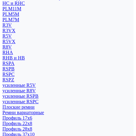
HC и RHC
PLM11M
PLM5M
PLM7M
R3V
R3VX
R5V
R5VX
R8V
RHA
RHB и HB
RSPA
RSPB
RSPC
RSPZ
усиленные R5V
усиленные R8V
усиленные RSPB
усиленные RSPC
Плоские ремни
Ремни вариаторные
Профиль 17x6
Профиль 22x8
Профиль 28x8
Профиль 37x10