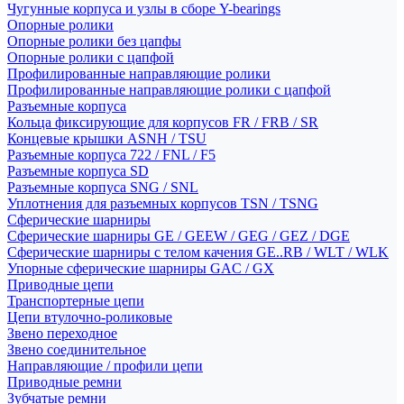
Чугунные корпуса и узлы в сборе Y-bearings
Опорные ролики
Опорные ролики без цапфы
Опорные ролики с цапфой
Профилированные направляющие ролики
Профилированные направляющие ролики с цапфой
Разъемные корпуса
Кольца фиксирующие для корпусов FR / FRB / SR
Концевые крышки ASNH / TSU
Разъемные корпуса 722 / FNL / F5
Разъемные корпуса SD
Разъемные корпуса SNG / SNL
Уплотнения для разъемных корпусов TSN / TSNG
Сферические шарниры
Сферические шарниры GE / GEEW / GEG / GEZ / DGE
Сферические шарниры с телом качения GE..RB / WLT / WLK
Упорные сферические шарниры GAC / GX
Приводные цепи
Транспортерные цепи
Цепи втулочно-роликовые
Звено переходное
Звено соединительное
Направляющие / профили цепи
Приводные ремни
Зубчатые ремни