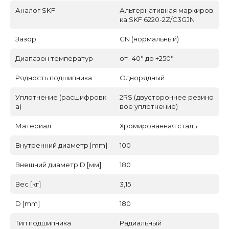
Аналог SKF
Альтернативная маркиров
ка SKF 6220-2Z/C3GJN
Зазор
CN (нормальный)
Диапазон температур
от -40° до +250°
Рядность подшипника
Однорядный
Уплотнение (расшифровк
2RS (двустороннее резино
а)
вое уплотнение)
Материал
Хромированная сталь
Внутренний диаметр [mm]
100
Внешний диаметр D [мм]
180
Вес [кг]
3,15
D [mm]
180
Тип подшипника
Радиальный