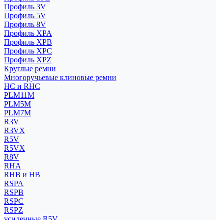
Профиль 3V
Профиль 5V
Профиль 8V
Профиль XPA
Профиль XPB
Профиль XPC
Профиль XPZ
Круглые ремни
Многоручьевые клиновые ремни
HC и RHC
PLM11M
PLM5M
PLM7M
R3V
R3VX
R5V
R5VX
R8V
RHA
RHB и HB
RSPA
RSPB
RSPC
RSPZ
усиленные R5V