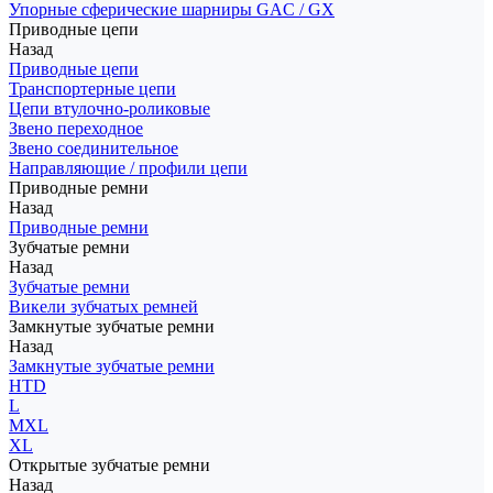
Упорные сферические шарниры GAC / GX
Приводные цепи
Назад
Приводные цепи
Транспортерные цепи
Цепи втулочно-роликовые
Звено переходное
Звено соединительное
Направляющие / профили цепи
Приводные ремни
Назад
Приводные ремни
Зубчатые ремни
Назад
Зубчатые ремни
Викели зубчатых ремней
Замкнутые зубчатые ремни
Назад
Замкнутые зубчатые ремни
HTD
L
MXL
XL
Открытые зубчатые ремни
Назад