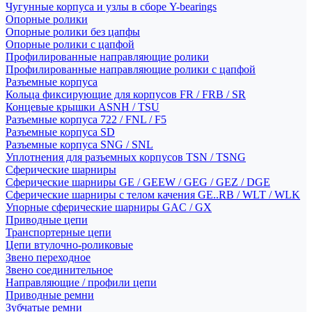
Чугунные корпуса и узлы в сборе Y-bearings
Опорные ролики
Опорные ролики без цапфы
Опорные ролики с цапфой
Профилированные направляющие ролики
Профилированные направляющие ролики с цапфой
Разъемные корпуса
Кольца фиксирующие для корпусов FR / FRB / SR
Концевые крышки ASNH / TSU
Разъемные корпуса 722 / FNL / F5
Разъемные корпуса SD
Разъемные корпуса SNG / SNL
Уплотнения для разъемных корпусов TSN / TSNG
Сферические шарниры
Сферические шарниры GE / GEEW / GEG / GEZ / DGE
Сферические шарниры с телом качения GE..RB / WLT / WLK
Упорные сферические шарниры GAC / GX
Приводные цепи
Транспортерные цепи
Цепи втулочно-роликовые
Звено переходное
Звено соединительное
Направляющие / профили цепи
Приводные ремни
Зубчатые ремни