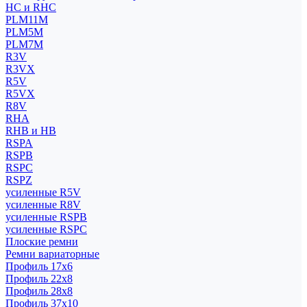
HC и RHC
PLM11M
PLM5M
PLM7M
R3V
R3VX
R5V
R5VX
R8V
RHA
RHB и HB
RSPA
RSPB
RSPC
RSPZ
усиленные R5V
усиленные R8V
усиленные RSPB
усиленные RSPC
Плоские ремни
Ремни вариаторные
Профиль 17x6
Профиль 22x8
Профиль 28x8
Профиль 37x10