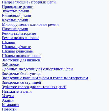
Направляющие / профили цепи
Приводные ремни
Зубчатые ремни
Клиновые ремни
Круглые ремни
Многоручьевые клиновые ремни
Плоские ремни
Ремни вариаторные
Ремни поликлиновые
Шкивы
Шкивы зубчатые
Шкивы клиновые
Шкивы поликлиновые
Заготовки для шкивов
Звёздочки
Двойные звездочки для однорядной цепи
Звездочки без ступицы
Звездочки с каленым зубом и готовым отверстием
Звездочки со ступицей
Зубчатое колесо для ленточных цепей
Натяжитель цепи
Услуги
Акции
Компания
Новости