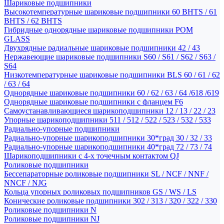
Шариковые подшипники
Высокотемпературные шариковые подшипники 60 BHTS / 61
BHTS / 62 BHTS
Гибридные однорядные шариковые подшипники POM
GLASS
Двухрядные радиальные шариковые подшипники 42 / 43
Нержавеющие шариковые подшипники S60 / S61 / S62 / S63 /
S64
Низкотемпературные шариковые подшипники BLS 60 / 61 / 62
/ 63 / 64
Однорядные шариковые подшипники 60 / 62 / 63 / 64 /618 /619
Однорядные шариковые подшипники с фланцем F6
Самоустанавливающиеся шарикоподшипники 12 / 13 / 22 / 23
Упорные шарикоподшипники 511 / 512 / 522 / 523 / 532 / 533
Радиально-упорные подшипники
Радиально-упорные шарикоподшипники 30*град 30 / 32 / 33
Радиально-упорные шарикоподшипники 40*град 72 / 73 / 74
Шарикоподшипники с 4-х точечным контактом QJ
Роликовые подшипники
Бессепараторные роликовые подшипники SL / NCF / NNF /
NNCF / NJG
Кольца упорных роликовых подшипников GS / WS / LS
Конические роликовые подшипники 302 / 313 / 320 / 322 / 330
Роликовые подшипники N
Роликовые подшипники NJ