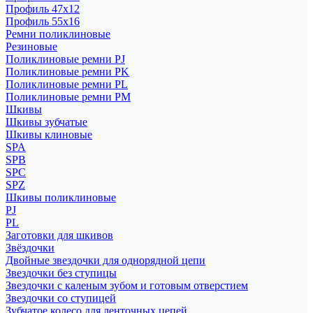
Профиль 47x12
Профиль 55x16
Ремни поликлиновые
Резиновые
Поликлиновые ремни PJ
Поликлиновые ремни PK
Поликлиновые ремни PL
Поликлиновые ремни PM
Шкивы
Шкивы зубчатые
Шкивы клиновые
SPA
SPB
SPC
SPZ
Шкивы поликлиновые
PJ
PL
Заготовки для шкивов
Звёздочки
Двойные звездочки для однорядной цепи
Звездочки без ступицы
Звездочки с каленым зубом и готовым отверстием
Звездочки со ступицей
Зубчатое колесо для ленточных цепей