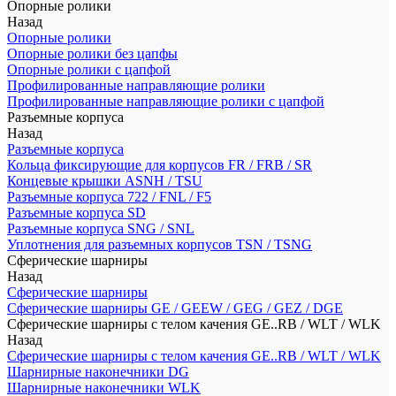
Опорные ролики
Назад
Опорные ролики
Опорные ролики без цапфы
Опорные ролики с цапфой
Профилированные направляющие ролики
Профилированные направляющие ролики с цапфой
Разъемные корпуса
Назад
Разъемные корпуса
Кольца фиксирующие для корпусов FR / FRB / SR
Концевые крышки ASNH / TSU
Разъемные корпуса 722 / FNL / F5
Разъемные корпуса SD
Разъемные корпуса SNG / SNL
Уплотнения для разъемных корпусов TSN / TSNG
Сферические шарниры
Назад
Сферические шарниры
Сферические шарниры GE / GEEW / GEG / GEZ / DGE
Сферические шарниры с телом качения GE..RB / WLT / WLK
Назад
Сферические шарниры с телом качения GE..RB / WLT / WLK
Шарнирные наконечники DG
Шарнирные наконечники WLK