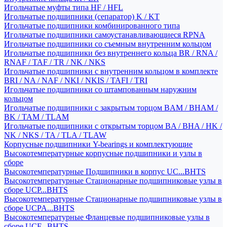
Игольчатые муфты типа HF / HFL
Игольчатые подшипники (сепаратор) K / KT
Игольчатые подшипники комбинированного типа
Игольчатые подшипники самоустанавливающиеся RPNA
Игольчатые подшипники со съемным внутренним кольцом
Игольчатые подшипники без внутреннего кольца BR / RNA /
RNAF / TAF / TR / NK / NKS
Игольчатые подшипники с внутренним кольцом в комплекте
BRI / NA / NAF / NKI / NKIS / TAFI / TRI
Игольчатые подшипники со штампованным наружним
кольцом
Игольчатые подшипники с закрытым торцом BAM / BHAM /
BK / TAM / TLAM
Игольчатые подшипники с открытым торцом BA / BHA / HK /
NK / NKS / TA / TLA / TLAW
Корпусные подшипники Y-bearings и комплектующие
Высокотемпературные корпусные подшипники и узлы в
сборе
Высокотемпературные Подшипники в корпус UC...BHTS
Высокотемпературные Стационарные подшипниковые узлы в
сборе UCP...BHTS
Высокотемпературные Стационарные подшипниковые узлы в
сборе UCPA...BHTS
Высокотемпературные Фланцевые подшипниковые узлы в
сборе UCF...BHTS