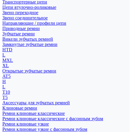
Транспортерные цепи
Цепи втулочно-роликовые
Звено переходное
Звено соединительное
Направляющие / профили цепи
Приводные ремни
Зубчатые ремни
Викели зубчатых ремней
Замкнутые зубчатые ремни
HTD
L
MXL
XL
Открытые зубчатые ремни
AT5
H
L
T10
T5
Аксессуары для зубчатых ремней
Клиновые ремни
Ремни клиновые классические
Ремни клиновые классические с фасонным зубом
Ремни клиновые узкие
Ремни клиновые узкие с фасонным зубом