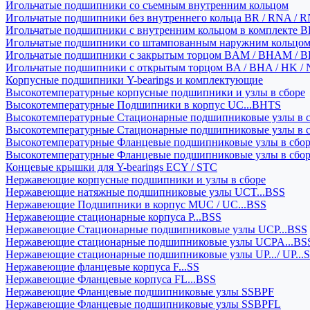
Игольчатые подшипники со съемным внутренним кольцом
Игольчатые подшипники без внутреннего кольца BR / RNA / R
Игольчатые подшипники с внутренним кольцом в комплекте BRI
Игольчатые подшипники со штампованным наружним кольцо
Игольчатые подшипники с закрытым торцом BAM / BHAM / B
Игольчатые подшипники с открытым торцом BA / BHA / HK / 
Корпусные подшипники Y-bearings и комплектующие
Высокотемпературные корпусные подшипники и узлы в сборе
Высокотемпературные Подшипники в корпус UC...BHTS
Высокотемпературные Стационарные подшипниковые узлы в с
Высокотемпературные Стационарные подшипниковые узлы в 
Высокотемпературные Фланцевые подшипниковые узлы в сбо
Высокотемпературные Фланцевые подшипниковые узлы в сбо
Концевые крышки для Y-bearings ECY / STC
Нержавеющие корпусные подшипники и узлы в сборе
Нержавеющие натяжные подшипниковые узлы UCT...BSS
Нержавеющие Подшипники в корпус MUC / UC...BSS
Нержавеющие стационарные корпуса P...BSS
Нержавеющие Стационарные подшипниковые узлы UCP...BSS
Нержавеющие стационарные подшипниковые узлы UCPA...BS
Нержавеющие стационарные подшипниковые узлы UP.../ UP...
Нержавеющие фланцевые корпуса F...SS
Нержавеющие Фланцевые корпуса FL...BSS
Нержавеющие Фланцевые подшипниковые узлы SSBPF
Нержавеющие Фланцевые подшипниковые узлы SSBPFL