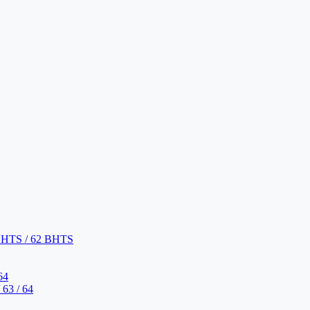
BHTS / 62 BHTS
64
63 / 64