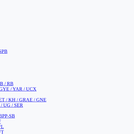
 SPB
 B / RB
 GYE / YAR / UCX
YET / KH / GRAE / GNE
/ UG / SER
 BPP-SB
F
FL
FT