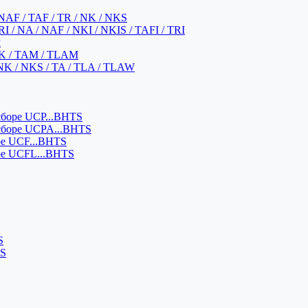
NAF / TAF / TR / NK / NKS
 / NA / NAF / NKI / NKIS / TAFI / TRI
м
K / TAM / TLAM
NK / NKS / TA / TLA / TLAW
боре UCP...BHTS
сборе UCPA...BHTS
ре UCF...BHTS
ре UCFL...BHTS
S
SS