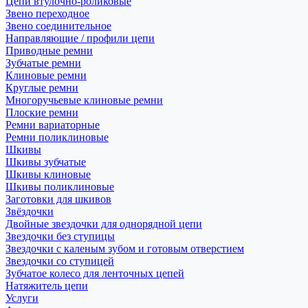
Цепи втулочно-роликовые
Звено переходное
Звено соединительное
Направляющие / профили цепи
Приводные ремни
Зубчатые ремни
Клиновые ремни
Круглые ремни
Многоручьевые клиновые ремни
Плоские ремни
Ремни вариаторные
Ремни поликлиновые
Шкивы
Шкивы зубчатые
Шкивы клиновые
Шкивы поликлиновые
Заготовки для шкивов
Звёздочки
Двойные звездочки для однорядной цепи
Звездочки без ступицы
Звездочки с каленым зубом и готовым отверстием
Звездочки со ступицей
Зубчатое колесо для ленточных цепей
Натяжитель цепи
Услуги