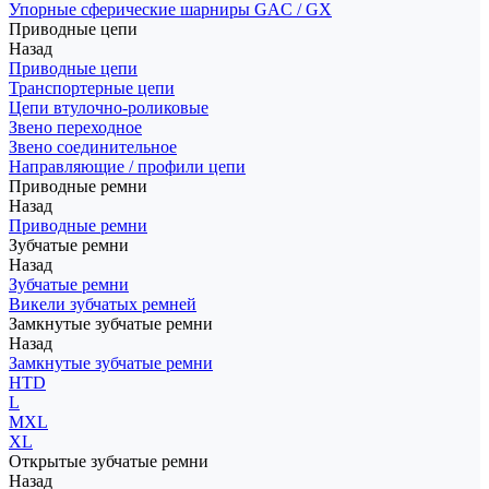
Упорные сферические шарниры GAC / GX
Приводные цепи
Назад
Приводные цепи
Транспортерные цепи
Цепи втулочно-роликовые
Звено переходное
Звено соединительное
Направляющие / профили цепи
Приводные ремни
Назад
Приводные ремни
Зубчатые ремни
Назад
Зубчатые ремни
Викели зубчатых ремней
Замкнутые зубчатые ремни
Назад
Замкнутые зубчатые ремни
HTD
L
MXL
XL
Открытые зубчатые ремни
Назад