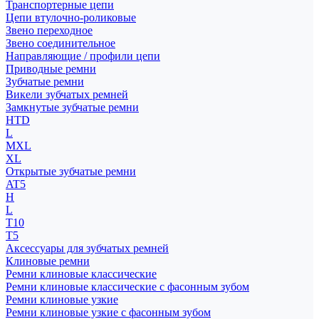
Транспортерные цепи
Цепи втулочно-роликовые
Звено переходное
Звено соединительное
Направляющие / профили цепи
Приводные ремни
Зубчатые ремни
Викели зубчатых ремней
Замкнутые зубчатые ремни
HTD
L
MXL
XL
Открытые зубчатые ремни
AT5
H
L
T10
T5
Аксессуары для зубчатых ремней
Клиновые ремни
Ремни клиновые классические
Ремни клиновые классические с фасонным зубом
Ремни клиновые узкие
Ремни клиновые узкие с фасонным зубом