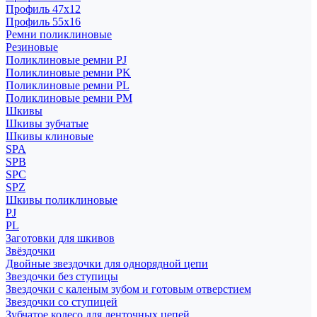
Профиль 47x12
Профиль 55x16
Ремни поликлиновые
Резиновые
Поликлиновые ремни PJ
Поликлиновые ремни PK
Поликлиновые ремни PL
Поликлиновые ремни PM
Шкивы
Шкивы зубчатые
Шкивы клиновые
SPA
SPB
SPC
SPZ
Шкивы поликлиновые
PJ
PL
Заготовки для шкивов
Звёздочки
Двойные звездочки для однорядной цепи
Звездочки без ступицы
Звездочки с каленым зубом и готовым отверстием
Звездочки со ступицей
Зубчатое колесо для ленточных цепей