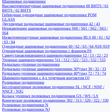
Шариковые подшипники
Высокотемпературные шариковые подшипники 60 BHTS / 61
BHTS / 62 BHTS
Гибридные однорядные шариковые подшипники POM
GLASS
Двухрядные радиальные шариковые подшипники 42 / 43
Нержавеющие шариковые подшипники S60 / S61 / S62 / S63 /
S64
Низкотемпературные шариковые подшипники BLS 60 / 61 / 62
/ 63 / 64
Однорядные шариковые подшипники 60 / 62 / 63 / 64 /618 /619
Однорядные шариковые подшипники с фланцем F6
Самоустанавливающиеся шарикоподшипники 12 / 13 / 22 / 23
Упорные шарикоподшипники 511 / 512 / 522 / 523 / 532 / 533
Радиально-упорные подшипники
Радиально-упорные шарикоподшипники 30*град 30 / 32 / 33
Радиально-упорные шарикоподшипники 40*град 72 / 73 / 74
Шарикоподшипники с 4-х точечным контактом QJ
Роликовые подшипники
Бессепараторные роликовые подшипники SL / NCF / NNF /
NNCF / NJG
Кольца упорных роликовых подшипников GS / WS / LS
Конические роликовые подшипники 302 / 313 / 320 / 322 / 330
Роликовые подшипники N
Роликовые подшипники NJ