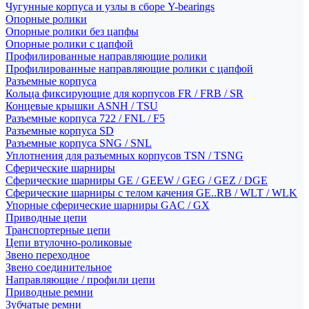
Чугунные корпуса и узлы в сборе Y-bearings
Опорные ролики
Опорные ролики без цапфы
Опорные ролики с цапфой
Профилированные направляющие ролики
Профилированные направляющие ролики с цапфой
Разъемные корпуса
Кольца фиксирующие для корпусов FR / FRB / SR
Концевые крышки ASNH / TSU
Разъемные корпуса 722 / FNL / F5
Разъемные корпуса SD
Разъемные корпуса SNG / SNL
Уплотнения для разъемных корпусов TSN / TSNG
Сферические шарниры
Сферические шарниры GE / GEEW / GEG / GEZ / DGE
Сферические шарниры с телом качения GE..RB / WLT / WLK
Упорные сферические шарниры GAC / GX
Приводные цепи
Транспортерные цепи
Цепи втулочно-роликовые
Звено переходное
Звено соединительное
Направляющие / профили цепи
Приводные ремни
Зубчатые ремни