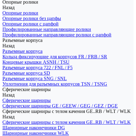
Опорные ролики
Назад
Опорные ролики
Опорные ролики без цапфы
Опорные ролики с цапфой
Профилированные направляющие ролики
Профилированные направляющие ролики с цапфой
Разъемные корпуса
Назад
Разъемные корпуса
Кольца фиксирующие для корпусов FR / FRB / SR
Концевые крышки ASNH / TSU
Разъемные корпуса 722 / FNL / F5
Разъемные корпуса SD
Разъемные корпуса SNG / SNL
Уплотнения для разъемных корпусов TSN / TSNG
Сферические шарниры
Назад
Сферические шарниры
Сферические шарниры GE / GEEW / GEG / GEZ / DGE
Сферические шарниры с телом качения GE..RB / WLT / WLK
Назад
Сферические шарниры с телом качения GE..RB / WLT / WLK
Шарнирные наконечники DG
Шарнирные наконечники WLK