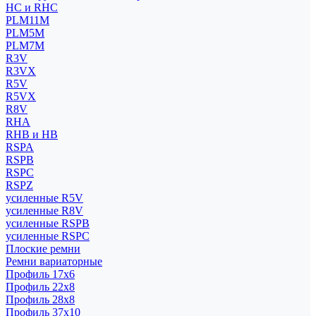
HC и RHC
PLM11M
PLM5M
PLM7M
R3V
R3VX
R5V
R5VX
R8V
RHA
RHB и HB
RSPA
RSPB
RSPC
RSPZ
усиленные R5V
усиленные R8V
усиленные RSPB
усиленные RSPC
Плоские ремни
Ремни вариаторные
Профиль 17x6
Профиль 22x8
Профиль 28x8
Профиль 37x10