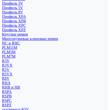
Профиль 3V
Профиль 5V
Профиль 8V
Профиль XPA
Профиль XPB
Профиль XPC
Профиль XPZ
Круглые ремни
Многоручьевые клиновые ремни
HC и RHC
PLM11M
PLM5M
PLM7M
R3V
R3VX
R5V
R5VX
R8V
RHA
RHB и HB
RSPA
RSPB
RSPC
RSPZ
усиленные R5V