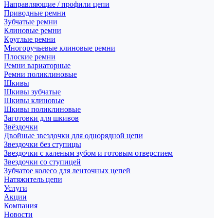
Направляющие / профили цепи
Приводные ремни
Зубчатые ремни
Клиновые ремни
Круглые ремни
Многоручьевые клиновые ремни
Плоские ремни
Ремни вариаторные
Ремни поликлиновые
Шкивы
Шкивы зубчатые
Шкивы клиновые
Шкивы поликлиновые
Заготовки для шкивов
Звёздочки
Двойные звездочки для однорядной цепи
Звездочки без ступицы
Звездочки с каленым зубом и готовым отверстием
Звездочки со ступицей
Зубчатое колесо для ленточных цепей
Натяжитель цепи
Услуги
Акции
Компания
Новости