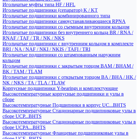
Игольчатые муфты типа HF / HFL
Игольчатые подшипники (сепаратор) K / KT
Игольчатые подшипники комбинированного типа
Игольчатые подшипники самоустанавливающиеся RPNA
Игольчатые подшипники со съемным внутренним кольцом
Игольчатые подшипники без внутреннего кольца BR / RNA /
RNAF / TAF / TR / NK / NKS
Игольчатые подшипники с внутренним кольцом в комплекте
BRI / NA / NAF / NKI / NKIS / TAFI / TRI
Игольчатые подшипники со штампованным наружним
кольцом
Игольчатые подшипники с закрытым торцом BAM / BHAM /
BK / TAM / TLAM
Игольчатые подшипники с открытым торцом BA / BHA / HK /
NK / NKS / TA / TLA / TLAW
Корпусные подшипники Y-bearings и комплектующие
Высокотемпературные корпусные подшипники и узлы в
сборе
Высокотемпературные Подшипники в корпус UC...BHTS
Высокотемпературные Стационарные подшипниковые узлы в
сборе UCP...BHTS
Высокотемпературные Стационарные подшипниковые узлы в
сборе UCPA...BHTS
Высокотемпературные Фланцевые подшипниковые узлы в
сборе UCF...BHTS