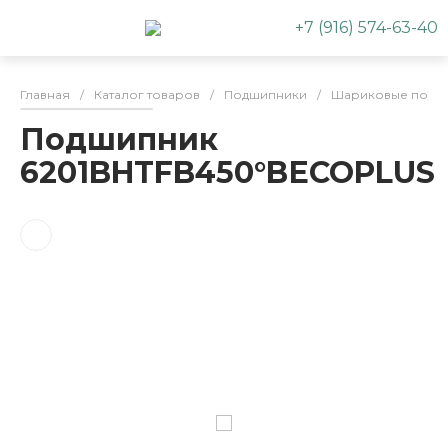
+7 (916) 574-63-40
Главная
/
Каталог товаров
/
Подшипники
/
Шариковые подш
Подшипник
6201BHTFB450°BЕСОPLUS