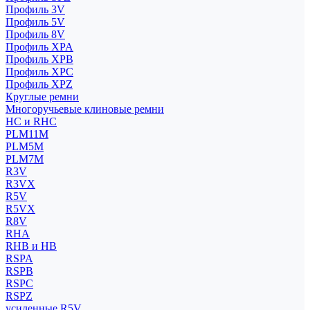
Профиль 3V
Профиль 5V
Профиль 8V
Профиль XPA
Профиль XPB
Профиль XPC
Профиль XPZ
Круглые ремни
Многоручьевые клиновые ремни
HC и RHC
PLM11M
PLM5M
PLM7M
R3V
R3VX
R5V
R5VX
R8V
RHA
RHB и HB
RSPA
RSPB
RSPC
RSPZ
усиленные R5V