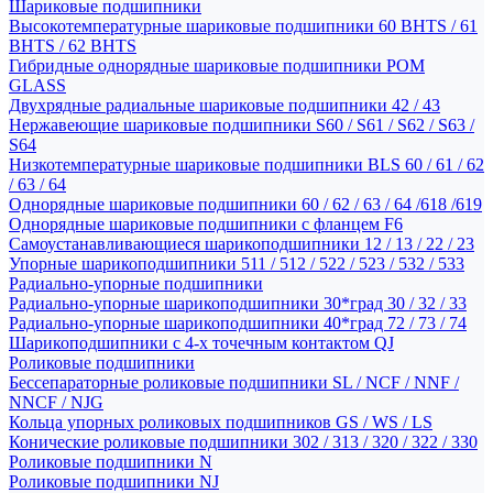
Шариковые подшипники
Высокотемпературные шариковые подшипники 60 BHTS / 61
BHTS / 62 BHTS
Гибридные однорядные шариковые подшипники POM
GLASS
Двухрядные радиальные шариковые подшипники 42 / 43
Нержавеющие шариковые подшипники S60 / S61 / S62 / S63 /
S64
Низкотемпературные шариковые подшипники BLS 60 / 61 / 62
/ 63 / 64
Однорядные шариковые подшипники 60 / 62 / 63 / 64 /618 /619
Однорядные шариковые подшипники с фланцем F6
Самоустанавливающиеся шарикоподшипники 12 / 13 / 22 / 23
Упорные шарикоподшипники 511 / 512 / 522 / 523 / 532 / 533
Радиально-упорные подшипники
Радиально-упорные шарикоподшипники 30*град 30 / 32 / 33
Радиально-упорные шарикоподшипники 40*град 72 / 73 / 74
Шарикоподшипники с 4-х точечным контактом QJ
Роликовые подшипники
Бессепараторные роликовые подшипники SL / NCF / NNF /
NNCF / NJG
Кольца упорных роликовых подшипников GS / WS / LS
Конические роликовые подшипники 302 / 313 / 320 / 322 / 330
Роликовые подшипники N
Роликовые подшипники NJ