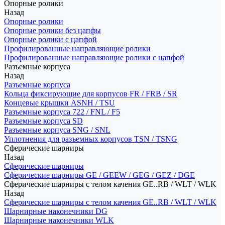
Опорные ролики
Назад
Опорные ролики
Опорные ролики без цапфы
Опорные ролики с цапфой
Профилированные направляющие ролики
Профилированные направляющие ролики с цапфой
Разъемные корпуса
Назад
Разъемные корпуса
Кольца фиксирующие для корпусов FR / FRB / SR
Концевые крышки ASNH / TSU
Разъемные корпуса 722 / FNL / F5
Разъемные корпуса SD
Разъемные корпуса SNG / SNL
Уплотнения для разъемных корпусов TSN / TSNG
Сферические шарниры
Назад
Сферические шарниры
Сферические шарниры GE / GEEW / GEG / GEZ / DGE
Сферические шарниры с телом качения GE..RB / WLT / WLK
Назад
Сферические шарниры с телом качения GE..RB / WLT / WLK
Шарнирные наконечники DG
Шарнирные наконечники WLK