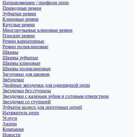
Направляющие / профили цепи
Приводные ремни
Зубчатые ремни
Клиновые ремни
Круглые ремни
Многоручьевые клиновые ремни
Плоские ремни
Ремни вариаторные
Ремни поликлиновые
Шкивы
Шкивы зубчатые
Шкивы клиновые
Шкивы поликлиновые
Заготовки для шкивов
Звёздочки
Двойные звездочки для однорядной цепи
Звездочки без ступицы
Звездочки с каленым зубом и готовым отверстием
Звездочки со ступицей
Зубчатое колесо для ленточных цепей
Натяжитель цепи
Услуги
Акции
Компания
Новости