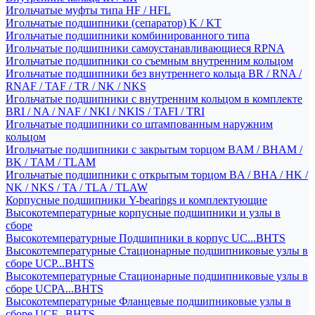
Игольчатые муфты типа HF / HFL
Игольчатые подшипники (сепаратор) K / KT
Игольчатые подшипники комбинированного типа
Игольчатые подшипники самоустанавливающиеся RPNA
Игольчатые подшипники со съемным внутренним кольцом
Игольчатые подшипники без внутреннего кольца BR / RNA /
RNAF / TAF / TR / NK / NKS
Игольчатые подшипники с внутренним кольцом в комплекте
BRI / NA / NAF / NKI / NKIS / TAFI / TRI
Игольчатые подшипники со штампованным наружним
кольцом
Игольчатые подшипники с закрытым торцом BAM / BHAM /
BK / TAM / TLAM
Игольчатые подшипники с открытым торцом BA / BHA / HK /
NK / NKS / TA / TLA / TLAW
Корпусные подшипники Y-bearings и комплектующие
Высокотемпературные корпусные подшипники и узлы в
сборе
Высокотемпературные Подшипники в корпус UC...BHTS
Высокотемпературные Стационарные подшипниковые узлы в
сборе UCP...BHTS
Высокотемпературные Стационарные подшипниковые узлы в
сборе UCPA...BHTS
Высокотемпературные Фланцевые подшипниковые узлы в
сборе UCF...BHTS