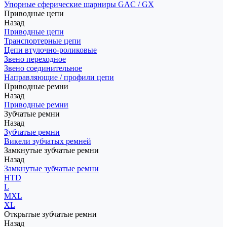
Упорные сферические шарниры GAC / GX
Приводные цепи
Назад
Приводные цепи
Транспортерные цепи
Цепи втулочно-роликовые
Звено переходное
Звено соединительное
Направляющие / профили цепи
Приводные ремни
Назад
Приводные ремни
Зубчатые ремни
Назад
Зубчатые ремни
Викели зубчатых ремней
Замкнутые зубчатые ремни
Назад
Замкнутые зубчатые ремни
HTD
L
MXL
XL
Открытые зубчатые ремни
Назад