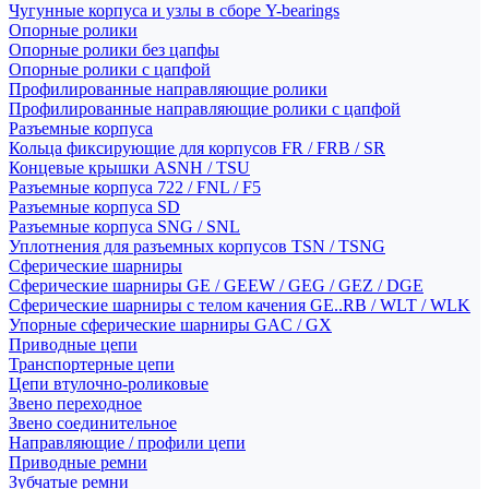
Чугунные корпуса и узлы в сборе Y-bearings
Опорные ролики
Опорные ролики без цапфы
Опорные ролики с цапфой
Профилированные направляющие ролики
Профилированные направляющие ролики с цапфой
Разъемные корпуса
Кольца фиксирующие для корпусов FR / FRB / SR
Концевые крышки ASNH / TSU
Разъемные корпуса 722 / FNL / F5
Разъемные корпуса SD
Разъемные корпуса SNG / SNL
Уплотнения для разъемных корпусов TSN / TSNG
Сферические шарниры
Сферические шарниры GE / GEEW / GEG / GEZ / DGE
Сферические шарниры с телом качения GE..RB / WLT / WLK
Упорные сферические шарниры GAC / GX
Приводные цепи
Транспортерные цепи
Цепи втулочно-роликовые
Звено переходное
Звено соединительное
Направляющие / профили цепи
Приводные ремни
Зубчатые ремни