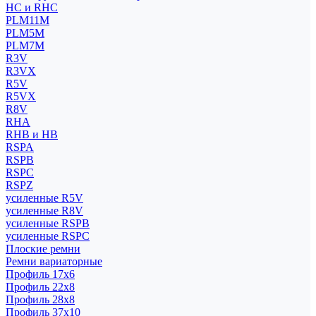
HC и RHC
PLM11M
PLM5M
PLM7M
R3V
R3VX
R5V
R5VX
R8V
RHA
RHB и HB
RSPA
RSPB
RSPC
RSPZ
усиленные R5V
усиленные R8V
усиленные RSPB
усиленные RSPC
Плоские ремни
Ремни вариаторные
Профиль 17x6
Профиль 22x8
Профиль 28x8
Профиль 37x10