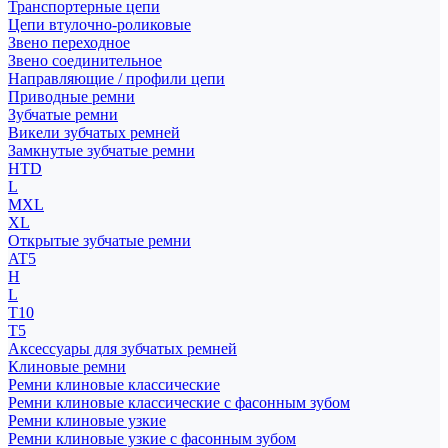
Транспортерные цепи
Цепи втулочно-роликовые
Звено переходное
Звено соединительное
Направляющие / профили цепи
Приводные ремни
Зубчатые ремни
Викели зубчатых ремней
Замкнутые зубчатые ремни
HTD
L
MXL
XL
Открытые зубчатые ремни
AT5
H
L
T10
T5
Аксессуары для зубчатых ремней
Клиновые ремни
Ремни клиновые классические
Ремни клиновые классические с фасонным зубом
Ремни клиновые узкие
Ремни клиновые узкие с фасонным зубом