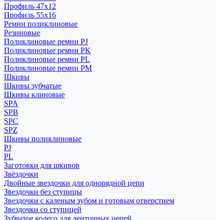
Профиль 47x12
Профиль 55x16
Ремни поликлиновые
Резиновые
Поликлиновые ремни PJ
Поликлиновые ремни PK
Поликлиновые ремни PL
Поликлиновые ремни PM
Шкивы
Шкивы зубчатые
Шкивы клиновые
SPA
SPB
SPC
SPZ
Шкивы поликлиновые
PJ
PL
Заготовки для шкивов
Звёздочки
Двойные звездочки для однорядной цепи
Звездочки без ступицы
Звездочки с каленым зубом и готовым отверстием
Звездочки со ступицей
Зубчатое колесо для ленточных цепей