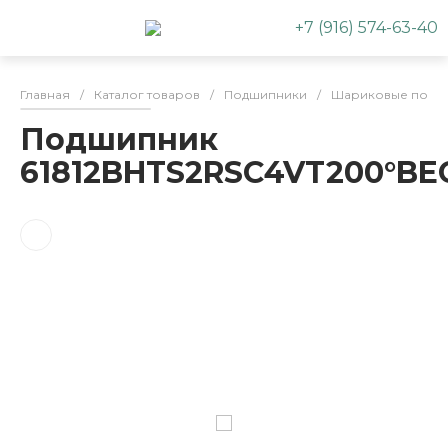
+7 (916) 574-63-40
Главная
/
Каталог товаров
/
Подшипники
/
Шариковые подш
Подшипник
61812BHTS2RSC4VT200°BE