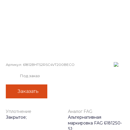
Артикул:
61812BHTS2RSC4VT200BECO
Под заказ
Заказать
Уплотнение
Аналог FAG
Закрытое;
Альтернативная
маркировка FAG 61812S0-
S1;