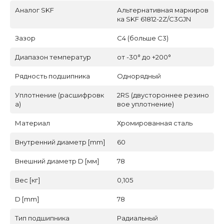
Аналог SKF
Альтернативная маркиров
ка SKF 61812-2Z/C3GJN
Зазор
C4 (больше С3)
Диапазон температур
от -30° до +200°
Рядность подшипника
Однорядный
Уплотнение (расшифровк
2RS (двустороннее резино
а)
вое уплотнение)
Материал
Хромированная сталь
Внутренний диаметр [mm]
60
Внешний диаметр D [мм]
78
Вес [кг]
0,105
D [mm]
78
Тип подшипника
Радиальный