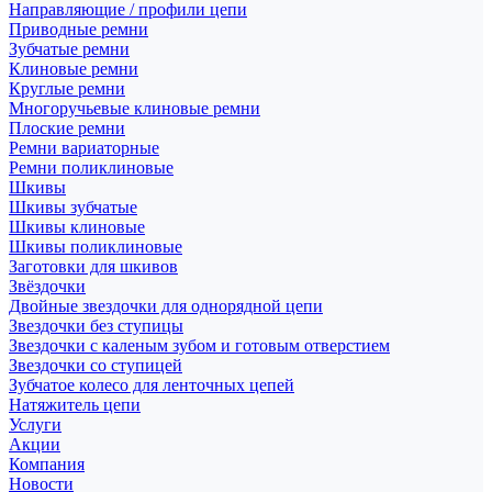
Направляющие / профили цепи
Приводные ремни
Зубчатые ремни
Клиновые ремни
Круглые ремни
Многоручьевые клиновые ремни
Плоские ремни
Ремни вариаторные
Ремни поликлиновые
Шкивы
Шкивы зубчатые
Шкивы клиновые
Шкивы поликлиновые
Заготовки для шкивов
Звёздочки
Двойные звездочки для однорядной цепи
Звездочки без ступицы
Звездочки с каленым зубом и готовым отверстием
Звездочки со ступицей
Зубчатое колесо для ленточных цепей
Натяжитель цепи
Услуги
Акции
Компания
Новости