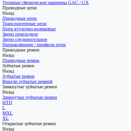
Упорные сферические шарниры GAC / GX
Приводные цепи
Назад
Приводные цепи
Транспортерные цепи
Цепи втулочно-роликовые
Звено переходное
Звено соединительное
Направляющие / профили цепи
Приводные ремни
Назад
Приводные ремни
Зубчатые ремни
Назад
Зубчатые ремни
Викели зубчатых ремней
Замкнутые зубчатые ремни
Назад
Замкнутые зубчатые ремни
HTD
L
MXL
XL
Открытые зубчатые ремни
Назад