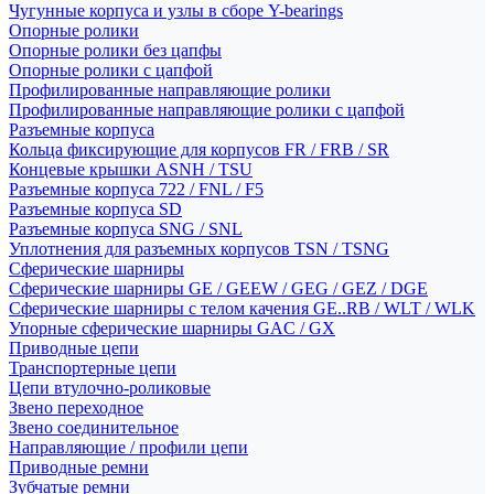
Чугунные корпуса и узлы в сборе Y-bearings
Опорные ролики
Опорные ролики без цапфы
Опорные ролики с цапфой
Профилированные направляющие ролики
Профилированные направляющие ролики с цапфой
Разъемные корпуса
Кольца фиксирующие для корпусов FR / FRB / SR
Концевые крышки ASNH / TSU
Разъемные корпуса 722 / FNL / F5
Разъемные корпуса SD
Разъемные корпуса SNG / SNL
Уплотнения для разъемных корпусов TSN / TSNG
Сферические шарниры
Сферические шарниры GE / GEEW / GEG / GEZ / DGE
Сферические шарниры с телом качения GE..RB / WLT / WLK
Упорные сферические шарниры GAC / GX
Приводные цепи
Транспортерные цепи
Цепи втулочно-роликовые
Звено переходное
Звено соединительное
Направляющие / профили цепи
Приводные ремни
Зубчатые ремни