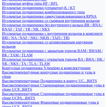
Игольчатые муфты типа HF / HFL
Игольчатые подшипники (сепаратор) K / KT
Игольчатые подшипники комбинированного типа
Игольчатые подшипники самоустанавливающиеся RPNA
Игольчатые подшипники со съемным внутренним кольцом
Игольчатые подшипники без внутреннего кольца BR / RNA /
RNAF / TAF / TR / NK / NKS
Игольчатые подшипники с внутренним кольцом в комплекте
BRI / NA / NAF / NKI / NKIS / TAFI / TRI
Игольчатые подшипники со штампованным наружним
кольцом
Игольчатые подшипники с закрытым торцом BAM / BHAM /
BK / TAM / TLAM
Игольчатые подшипники с открытым торцом BA / BHA / HK /
NK / NKS / TA / TLA / TLAW
Корпусные подшипники Y-bearings и комплектующие
Высокотемпературные корпусные подшипники и узлы в
сборе
Высокотемпературные Подшипники в корпус UC...BHTS
Высокотемпературные Стационарные подшипниковые узлы в
сборе UCP...BHTS
Высокотемпературные Стационарные подшипниковые узлы в
сборе UCPA...BHTS
Высокотемпературные Фланцевые подшипниковые узлы в
сборе UCF...BHTS