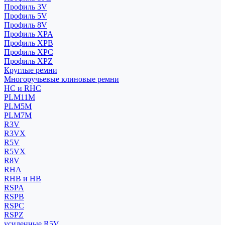
Профиль 3V
Профиль 5V
Профиль 8V
Профиль XPA
Профиль XPB
Профиль XPC
Профиль XPZ
Круглые ремни
Многоручьевые клиновые ремни
HC и RHC
PLM11M
PLM5M
PLM7M
R3V
R3VX
R5V
R5VX
R8V
RHA
RHB и HB
RSPA
RSPB
RSPC
RSPZ
усиленные R5V