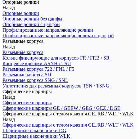
Опорные ролики
Назад
Опорные ролики
Опорные ролики без цапфы
Опорные ролики с цапфой
Профилированные направляющие ролики
Профилированные направляющие ролики с цапфой
Разъемные корпуса
Назад
Разъемные корпуса
Кольца фиксирующие для корпусов FR / FRB / SR
Концевые крышки ASNH / TSU
Разъемные корпуса 722 / FNL / F5
Разъемные корпуса SD
Разъемные корпуса SNG / SNL
Уплотнения для разъемных корпусов TSN / TSNG
Сферические шарниры
Назад
Сферические шарниры
Сферические шарниры GE / GEEW / GEG / GEZ / DGE
Сферические шарниры с телом качения GE..RB / WLT / WLK
Назад
Сферические шарниры с телом качения GE..RB / WLT / WLK
Шарнирные наконечники DG
Шарнирные наконечники WLK