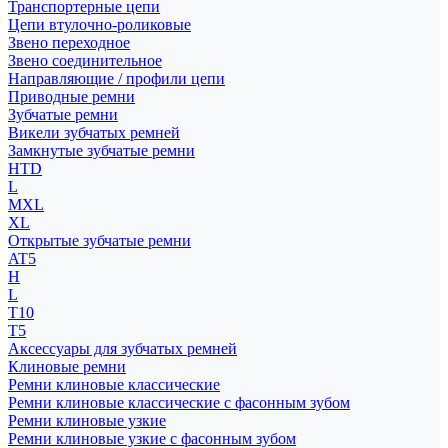
Транспортерные цепи
Цепи втулочно-роликовые
Звено переходное
Звено соединительное
Направляющие / профили цепи
Приводные ремни
Зубчатые ремни
Викели зубчатых ремней
Замкнутые зубчатые ремни
HTD
L
MXL
XL
Открытые зубчатые ремни
AT5
H
L
T10
T5
Аксессуары для зубчатых ремней
Клиновые ремни
Ремни клиновые классические
Ремни клиновые классические с фасонным зубом
Ремни клиновые узкие
Ремни клиновые узкие с фасонным зубом