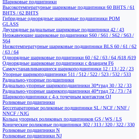
Шариковые подшипники
Высокотемпературные шариковые подшипники 60 BHTS / 61
BHTS / 62 BHTS
Гибридные однорядные шариковые подшипники POM
GLASS
Двухрядные радиальные шариковые подшипники 42 / 43
Нержавеющие шариковые подшипники S60 / S61 / S62 / S63 /
S64
Низкотемпературные шариковые подшипники BLS 60 / 61 / 62
/ 63 / 64
Однорядные шариковые подшипники 60 / 62 / 63 / 64 /618 /619
Однорядные шариковые подшипники с фланцем F6
Самоустанавливающиеся шарикоподшипники 12 / 13 / 22 / 23
Упорные шарикоподшипники 511 / 512 / 522 / 523 / 532 / 533
Радиально-упорные подшипники
Радиально-упорные шарикоподшипники 30*град 30 / 32 / 33
Радиально-упорные шарикоподшипники 40*град 72 / 73 / 74
Шарикоподшипники с 4-х точечным контактом QJ
Роликовые подшипники
Бессепараторные роликовые подшипники SL / NCF / NNF /
NNCF / NJG
Кольца упорных роликовых подшипников GS / WS / LS
Конические роликовые подшипники 302 / 313 / 320 / 322 / 330
Роликовые подшипники N
Роликовые подшипники NJ