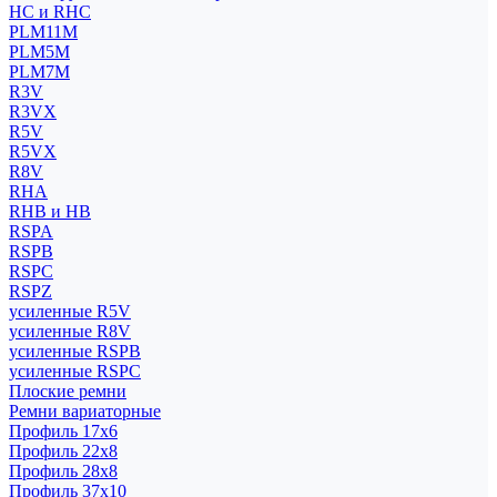
HC и RHC
PLM11M
PLM5M
PLM7M
R3V
R3VX
R5V
R5VX
R8V
RHA
RHB и HB
RSPA
RSPB
RSPC
RSPZ
усиленные R5V
усиленные R8V
усиленные RSPB
усиленные RSPC
Плоские ремни
Ремни вариаторные
Профиль 17x6
Профиль 22x8
Профиль 28x8
Профиль 37x10