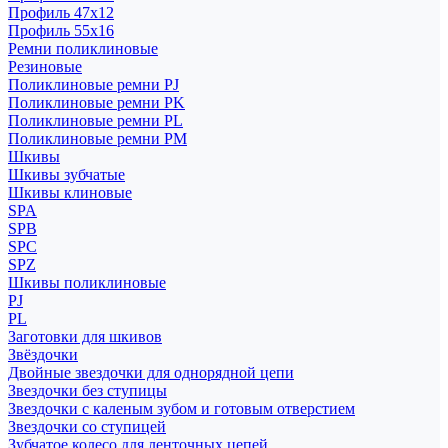
Профиль 47x12
Профиль 55x16
Ремни поликлиновые
Резиновые
Поликлиновые ремни PJ
Поликлиновые ремни PK
Поликлиновые ремни PL
Поликлиновые ремни PM
Шкивы
Шкивы зубчатые
Шкивы клиновые
SPA
SPB
SPC
SPZ
Шкивы поликлиновые
PJ
PL
Заготовки для шкивов
Звёздочки
Двойные звездочки для однорядной цепи
Звездочки без ступицы
Звездочки с каленым зубом и готовым отверстием
Звездочки со ступицей
Зубчатое колесо для ленточных цепей