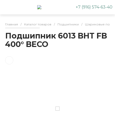
+7 (916) 574-63-40
Главная
/
Каталог товаров
/
Подшипники
/
Шариковые подш
Подшипник 6013 BHT FB
400° BECO