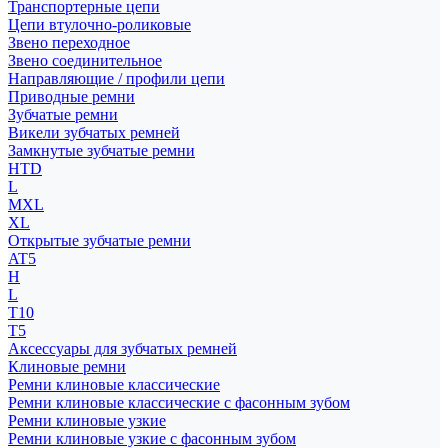
Транспортерные цепи
Цепи втулочно-роликовые
Звено переходное
Звено соединительное
Направляющие / профили цепи
Приводные ремни
Зубчатые ремни
Викели зубчатых ремней
Замкнутые зубчатые ремни
HTD
L
MXL
XL
Открытые зубчатые ремни
AT5
H
L
T10
T5
Аксессуары для зубчатых ремней
Клиновые ремни
Ремни клиновые классические
Ремни клиновые классические с фасонным зубом
Ремни клиновые узкие
Ремни клиновые узкие с фасонным зубом