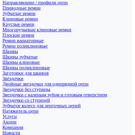
Направляющие / профили цепи
Приводные ремни
Зубчатые ремни
Клиновые ремни
Круглые ремни
Многоручьевые клиновые ремни
Плоские ремни
Ремни вариаторные
Ремни поликлиновые
Шкивы
Шкивы зубчатые
Шкивы клиновые
Шкивы поликлиновые
Заготовки для шкивов
Звёздочки
Двойные звездочки для однорядной цепи
Звездочки без ступицы
Звездочки с каленым зубом и готовым отверстием
Звездочки со ступицей
Зубчатое колесо для ленточных цепей
Натяжитель цепи
Услуги
Акции
Компания
Новости