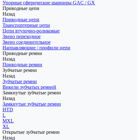
Упорные сферические шарниры GAC / GX
Приводные цепи
Назад
Приводные цепи
Транспортерные цепи
Цепи втулочно-роликовые
Звено переходное
Звено соединительное
Направляющие / профили цепи
Приводные ремни
Назад
Приводные ремни
Зубчатые ремни
Назад
Зубчатые ремни
Викели зубчатых ремней
Замкнутые зубчатые ремни
Назад
Замкнутые зубчатые ремни
HTD
L
MXL
XL
Открытые зубчатые ремни
Назад