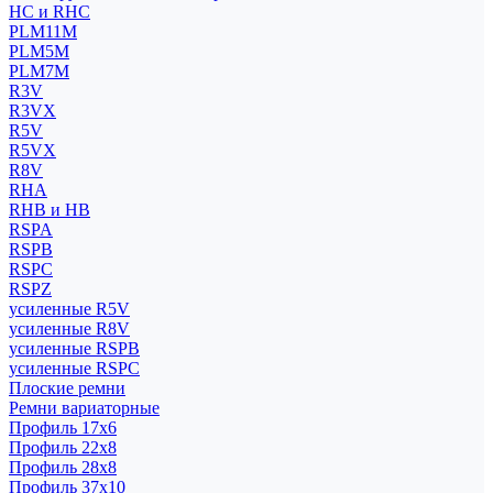
HC и RHC
PLM11M
PLM5M
PLM7M
R3V
R3VX
R5V
R5VX
R8V
RHA
RHB и HB
RSPA
RSPB
RSPC
RSPZ
усиленные R5V
усиленные R8V
усиленные RSPB
усиленные RSPC
Плоские ремни
Ремни вариаторные
Профиль 17x6
Профиль 22x8
Профиль 28x8
Профиль 37x10