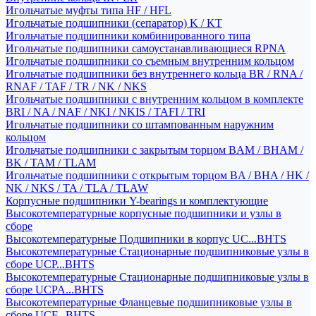
Игольчатые муфты типа HF / HFL
Игольчатые подшипники (сепаратор) K / KT
Игольчатые подшипники комбинированного типа
Игольчатые подшипники самоустанавливающиеся RPNA
Игольчатые подшипники со съемным внутренним кольцом
Игольчатые подшипники без внутреннего кольца BR / RNA /
RNAF / TAF / TR / NK / NKS
Игольчатые подшипники с внутренним кольцом в комплекте
BRI / NA / NAF / NKI / NKIS / TAFI / TRI
Игольчатые подшипники со штампованным наружним
кольцом
Игольчатые подшипники с закрытым торцом BAM / BHAM /
BK / TAM / TLAM
Игольчатые подшипники с открытым торцом BA / BHA / HK /
NK / NKS / TA / TLA / TLAW
Корпусные подшипники Y-bearings и комплектующие
Высокотемпературные корпусные подшипники и узлы в
сборе
Высокотемпературные Подшипники в корпус UC...BHTS
Высокотемпературные Стационарные подшипниковые узлы в
сборе UCP...BHTS
Высокотемпературные Стационарные подшипниковые узлы в
сборе UCPA...BHTS
Высокотемпературные Фланцевые подшипниковые узлы в
сборе UCF...BHTS