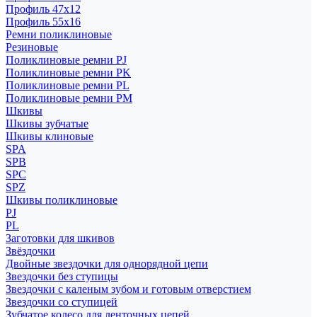
Профиль 47x12
Профиль 55x16
Ремни поликлиновые
Резиновые
Поликлиновые ремни PJ
Поликлиновые ремни PK
Поликлиновые ремни PL
Поликлиновые ремни PM
Шкивы
Шкивы зубчатые
Шкивы клиновые
SPA
SPB
SPC
SPZ
Шкивы поликлиновые
PJ
PL
Заготовки для шкивов
Звёздочки
Двойные звездочки для однорядной цепи
Звездочки без ступицы
Звездочки с каленым зубом и готовым отверстием
Звездочки со ступицей
Зубчатое колесо для ленточных цепей