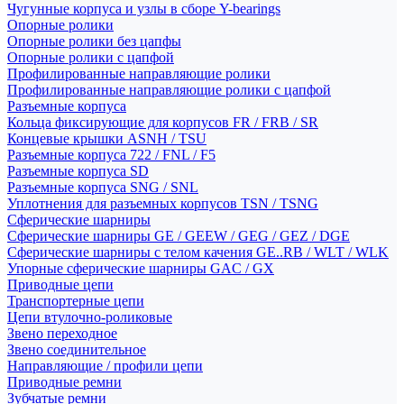
Чугунные корпуса и узлы в сборе Y-bearings
Опорные ролики
Опорные ролики без цапфы
Опорные ролики с цапфой
Профилированные направляющие ролики
Профилированные направляющие ролики с цапфой
Разъемные корпуса
Кольца фиксирующие для корпусов FR / FRB / SR
Концевые крышки ASNH / TSU
Разъемные корпуса 722 / FNL / F5
Разъемные корпуса SD
Разъемные корпуса SNG / SNL
Уплотнения для разъемных корпусов TSN / TSNG
Сферические шарниры
Сферические шарниры GE / GEEW / GEG / GEZ / DGE
Сферические шарниры с телом качения GE..RB / WLT / WLK
Упорные сферические шарниры GAC / GX
Приводные цепи
Транспортерные цепи
Цепи втулочно-роликовые
Звено переходное
Звено соединительное
Направляющие / профили цепи
Приводные ремни
Зубчатые ремни