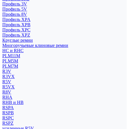
Профиль 3V
Профиль 5V
Профиль 8V
Профиль XPA
Профиль XPB
Профиль XPC
Профиль XPZ
Круглые ремни
Многоручьевые клиновые ремни
HC и RHC
PLM11M
PLM5M
PLM7M
R3V
R3VX
R5V
R5VX
R8V
RHA
RHB и HB
RSPA
RSPB
RSPC
RSPZ
усиленные R5V