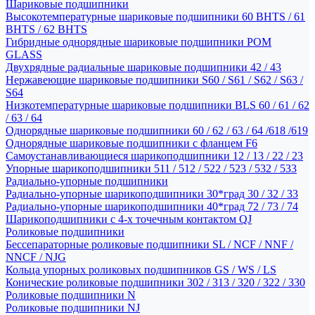
Шариковые подшипники
Высокотемпературные шариковые подшипники 60 BHTS / 61
BHTS / 62 BHTS
Гибридные однорядные шариковые подшипники POM
GLASS
Двухрядные радиальные шариковые подшипники 42 / 43
Нержавеющие шариковые подшипники S60 / S61 / S62 / S63 /
S64
Низкотемпературные шариковые подшипники BLS 60 / 61 / 62
/ 63 / 64
Однорядные шариковые подшипники 60 / 62 / 63 / 64 /618 /619
Однорядные шариковые подшипники с фланцем F6
Самоустанавливающиеся шарикоподшипники 12 / 13 / 22 / 23
Упорные шарикоподшипники 511 / 512 / 522 / 523 / 532 / 533
Радиально-упорные подшипники
Радиально-упорные шарикоподшипники 30*град 30 / 32 / 33
Радиально-упорные шарикоподшипники 40*град 72 / 73 / 74
Шарикоподшипники с 4-х точечным контактом QJ
Роликовые подшипники
Бессепараторные роликовые подшипники SL / NCF / NNF /
NNCF / NJG
Кольца упорных роликовых подшипников GS / WS / LS
Конические роликовые подшипники 302 / 313 / 320 / 322 / 330
Роликовые подшипники N
Роликовые подшипники NJ