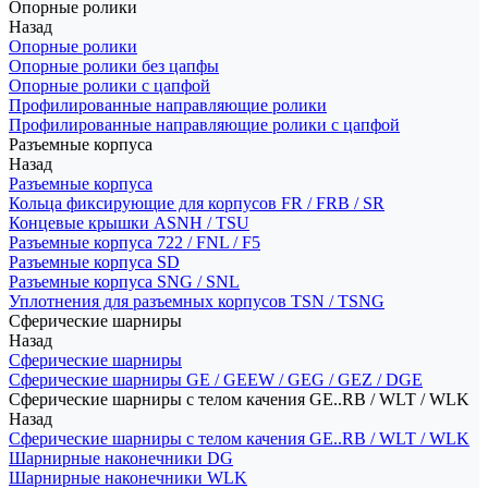
Опорные ролики
Назад
Опорные ролики
Опорные ролики без цапфы
Опорные ролики с цапфой
Профилированные направляющие ролики
Профилированные направляющие ролики с цапфой
Разъемные корпуса
Назад
Разъемные корпуса
Кольца фиксирующие для корпусов FR / FRB / SR
Концевые крышки ASNH / TSU
Разъемные корпуса 722 / FNL / F5
Разъемные корпуса SD
Разъемные корпуса SNG / SNL
Уплотнения для разъемных корпусов TSN / TSNG
Сферические шарниры
Назад
Сферические шарниры
Сферические шарниры GE / GEEW / GEG / GEZ / DGE
Сферические шарниры с телом качения GE..RB / WLT / WLK
Назад
Сферические шарниры с телом качения GE..RB / WLT / WLK
Шарнирные наконечники DG
Шарнирные наконечники WLK