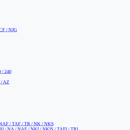
CF / NJG
 / 240
 / AZ
NAF / TAF / TR / NK / NKS
 / NA / NAF / NKI / NKIS / TAFI / TRI