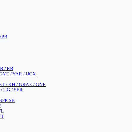
 SPB
 B / RB
 GYE / YAR / UCX
YET / KH / GRAE / GNE
/ UG / SER
 BPP-SB
F
FL
FT