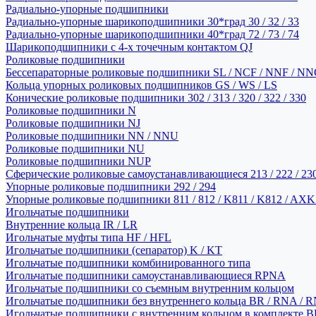
Радиально-упорные подшипники
Радиально-упорные шарикоподшипники 30*град 30 / 32 / 33
Радиально-упорные шарикоподшипники 40*град 72 / 73 / 74
Шарикоподшипники с 4-х точечным контактом QJ
Роликовые подшипники
Бессепараторные роликовые подшипники SL / NCF / NNF / NN
Кольца упорных роликовых подшипников GS / WS / LS
Конические роликовые подшипники 302 / 313 / 320 / 322 / 330
Роликовые подшипники N
Роликовые подшипники NJ
Роликовые подшипники NN / NNU
Роликовые подшипники NU
Роликовые подшипники NUP
Сферические роликовые самоустанавливающиеся 213 / 222 / 230
Упорные роликовые подшипники 292 / 294
Упорные роликовые подшипники 811 / 812 / K811 / K812 / AXK
Игольчатые подшипники
Внутренние кольца IR / LR
Игольчатые муфты типа HF / HFL
Игольчатые подшипники (сепаратор) K / KT
Игольчатые подшипники комбинированного типа
Игольчатые подшипники самоустанавливающиеся RPNA
Игольчатые подшипники со съемным внутренним кольцом
Игольчатые подшипники без внутреннего кольца BR / RNA / R
Игольчатые подшипники с внутренним кольцом в комплекте BRI