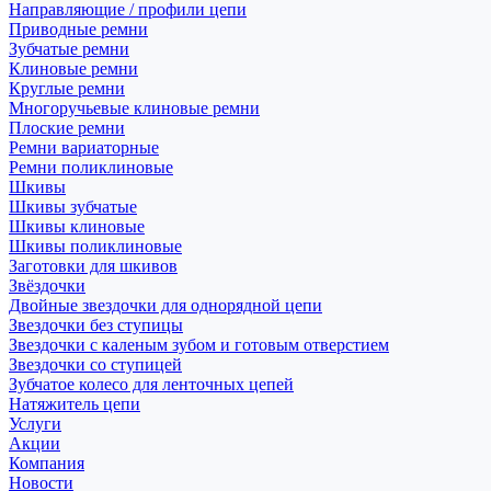
Направляющие / профили цепи
Приводные ремни
Зубчатые ремни
Клиновые ремни
Круглые ремни
Многоручьевые клиновые ремни
Плоские ремни
Ремни вариаторные
Ремни поликлиновые
Шкивы
Шкивы зубчатые
Шкивы клиновые
Шкивы поликлиновые
Заготовки для шкивов
Звёздочки
Двойные звездочки для однорядной цепи
Звездочки без ступицы
Звездочки с каленым зубом и готовым отверстием
Звездочки со ступицей
Зубчатое колесо для ленточных цепей
Натяжитель цепи
Услуги
Акции
Компания
Новости