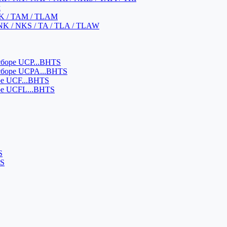
м
K / TAM / TLAM
NK / NKS / TA / TLA / TLAW
боре UCP...BHTS
сборе UCPA...BHTS
ре UCF...BHTS
ре UCFL...BHTS
S
SS