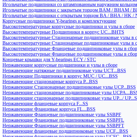
Игольчатые подшипники со штампованным наружним кольцо
Игольчатые подшипники с закрытым торцом BAM / BHAM / B
Игольчатые подшипники с открытым торцом BA / BHA / HK / 
Корпусные подшипники Y-bearings и комплектующие
Высокотемпературные корпусные подшипники и узлы в сборе
Высокотемпературные Подшипники в корпус UC...BHTS
Высокотемпературные Стационарные подшипниковые узлы в с
Высокотемпературные Стационарные подшипниковые узлы в 
Высокотемпературные Фланцевые подшипниковые узлы в сбо
Высокотемпературные Фланцевые подшипниковые узлы в сбо
Концевые крышки для Y-bearings ECY / STC
Нержавеющие корпусные подшипники и узлы в сборе
Нержавеющие натяжные подшипниковые узлы UCT...BSS
Нержавеющие Подшипники в корпус MUC / UC...BSS
Нержавеющие стационарные корпуса P...BSS
Нержавеющие Стационарные подшипниковые узлы UCP...BSS
Нержавеющие стационарные подшипниковые узлы UCPA...BS
Нержавеющие стационарные подшипниковые узлы UP.../ UP...
Нержавеющие фланцевые корпуса F...SS
Нержавеющие Фланцевые корпуса FL...BSS
Нержавеющие Фланцевые подшипниковые узлы SSBPF
Нержавеющие Фланцевые подшипниковые узлы SSBPFL
Нержавеющие Фланцевые подшипниковые узлы SSBPFT
Нержавеющие фланцевые подшипниковые узлы UCF...BSS
Нержавеющие фланцевые подшипниковые узлы UCFC...BSS