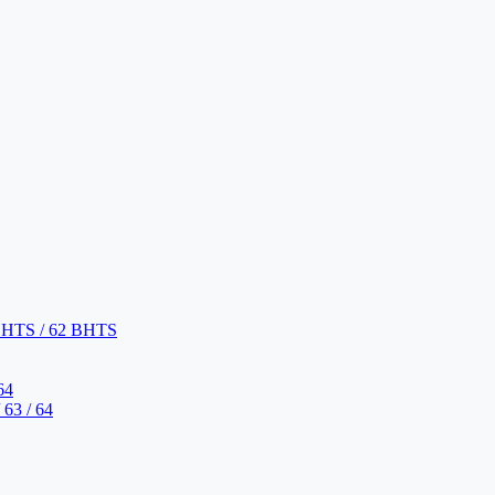
BHTS / 62 BHTS
64
63 / 64