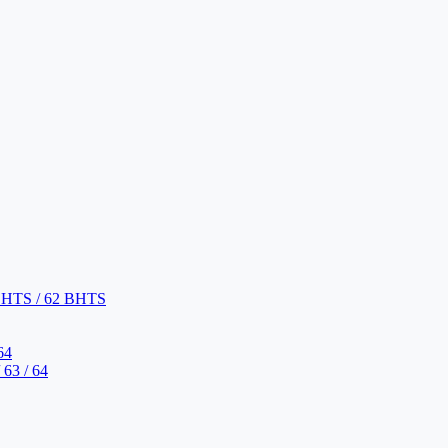
BHTS / 62 BHTS
64
63 / 64