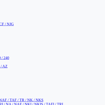
CF / NJG
 / 240
 / AZ
NAF / TAF / TR / NK / NKS
 / NA / NAF / NKI / NKIS / TAFI / TRI