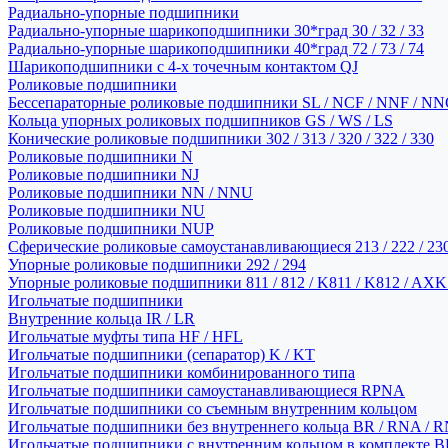
Радиально-упорные подшипники
Радиально-упорные шарикоподшипники 30*град 30 / 32 / 33
Радиально-упорные шарикоподшипники 40*град 72 / 73 / 74
Шарикоподшипники с 4-х точечным контактом QJ
Роликовые подшипники
Бессепараторные роликовые подшипники SL / NCF / NNF / NN
Кольца упорных роликовых подшипников GS / WS / LS
Конические роликовые подшипники 302 / 313 / 320 / 322 / 330
Роликовые подшипники N
Роликовые подшипники NJ
Роликовые подшипники NN / NNU
Роликовые подшипники NU
Роликовые подшипники NUP
Сферические роликовые самоустанавливающиеся 213 / 222 / 230
Упорные роликовые подшипники 292 / 294
Упорные роликовые подшипники 811 / 812 / K811 / K812 / AXK
Игольчатые подшипники
Внутренние кольца IR / LR
Игольчатые муфты типа HF / HFL
Игольчатые подшипники (сепаратор) K / KT
Игольчатые подшипники комбинированного типа
Игольчатые подшипники самоустанавливающиеся RPNA
Игольчатые подшипники со съемным внутренним кольцом
Игольчатые подшипники без внутреннего кольца BR / RNA / R
Игольчатые подшипники с внутренним кольцом в комплекте BRI