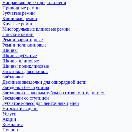
Направляющие / профили цепи
Приводные ремни
Зубчатые ремни
Клиновые ремни
Круглые ремни
Многоручьевые клиновые ремни
Плоские ремни
Ремни вариаторные
Ремни поликлиновые
Шкивы
Шкивы зубчатые
Шкивы клиновые
Шкивы поликлиновые
Заготовки для шкивов
Звёздочки
Двойные звездочки для однорядной цепи
Звездочки без ступицы
Звездочки с каленым зубом и готовым отверстием
Звездочки со ступицей
Зубчатое колесо для ленточных цепей
Натяжитель цепи
Услуги
Акции
Компания
Новости