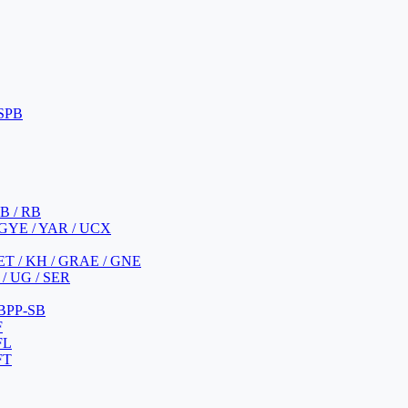
 SPB
 B / RB
 GYE / YAR / UCX
YET / KH / GRAE / GNE
/ UG / SER
 BPP-SB
F
FL
FT