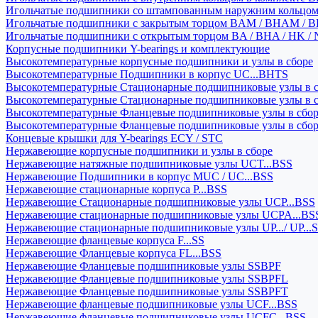
Игольчатые подшипники со штампованным наружним кольцо
Игольчатые подшипники с закрытым торцом BAM / BHAM / B
Игольчатые подшипники с открытым торцом BA / BHA / HK / 
Корпусные подшипники Y-bearings и комплектующие
Высокотемпературные корпусные подшипники и узлы в сборе
Высокотемпературные Подшипники в корпус UC...BHTS
Высокотемпературные Стационарные подшипниковые узлы в с
Высокотемпературные Стационарные подшипниковые узлы в 
Высокотемпературные Фланцевые подшипниковые узлы в сбо
Высокотемпературные Фланцевые подшипниковые узлы в сбо
Концевые крышки для Y-bearings ECY / STC
Нержавеющие корпусные подшипники и узлы в сборе
Нержавеющие натяжные подшипниковые узлы UCT...BSS
Нержавеющие Подшипники в корпус MUC / UC...BSS
Нержавеющие стационарные корпуса P...BSS
Нержавеющие Стационарные подшипниковые узлы UCP...BSS
Нержавеющие стационарные подшипниковые узлы UCPA...BS
Нержавеющие стационарные подшипниковые узлы UP.../ UP...
Нержавеющие фланцевые корпуса F...SS
Нержавеющие Фланцевые корпуса FL...BSS
Нержавеющие Фланцевые подшипниковые узлы SSBPF
Нержавеющие Фланцевые подшипниковые узлы SSBPFL
Нержавеющие Фланцевые подшипниковые узлы SSBPFT
Нержавеющие фланцевые подшипниковые узлы UCF...BSS
Нержавеющие фланцевые подшипниковые узлы UCFC...BSS