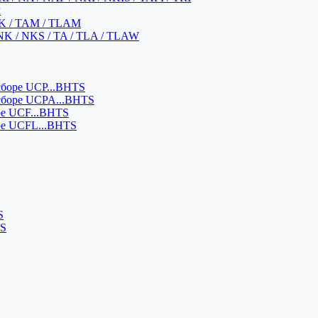
м
K / TAM / TLAM
NK / NKS / TA / TLA / TLAW
боре UCP...BHTS
сборе UCPA...BHTS
ре UCF...BHTS
ре UCFL...BHTS
S
SS