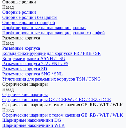
Опорные ролики
Назад
Опорные ролики
Опорные ролики без цапфы
Опорные ролики с цапфой
Профилированные направляющие ролики
Профилированные направляющие ролики с цапфой
Разъемные корпуса
Назад
Разъемные корпуса
Кольца фиксирующие для корпусов FR / FRB / SR
Концевые крышки ASNH / TSU
Разъемные корпуса 722 / FNL / F5
Разъемные корпуса SD
Разъемные корпуса SNG / SNL
Уплотнения для разъемных корпусов TSN / TSNG
Сферические шарниры
Назад
Сферические шарниры
Сферические шарниры GE / GEEW / GEG / GEZ / DGE
Сферические шарниры с телом качения GE..RB / WLT / WLK
Назад
Сферические шарниры с телом качения GE..RB / WLT / WLK
Шарнирные наконечники DG
Шарнирные наконечники WLK