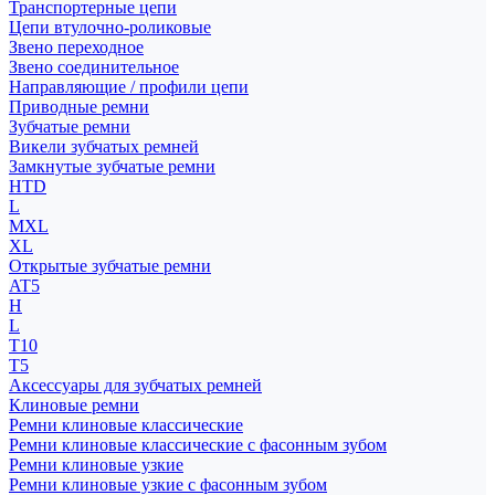
Транспортерные цепи
Цепи втулочно-роликовые
Звено переходное
Звено соединительное
Направляющие / профили цепи
Приводные ремни
Зубчатые ремни
Викели зубчатых ремней
Замкнутые зубчатые ремни
HTD
L
MXL
XL
Открытые зубчатые ремни
AT5
H
L
T10
T5
Аксессуары для зубчатых ремней
Клиновые ремни
Ремни клиновые классические
Ремни клиновые классические с фасонным зубом
Ремни клиновые узкие
Ремни клиновые узкие с фасонным зубом