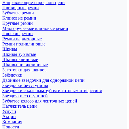
Направляющие / профили цепи
Приводные ремни
Зубчатые ремни
Клиновые ремни
Круглые ремни
Многоручьевые клиновые ремни
Плоские ремни
Ремни вариаторные
Ремни поликлиновые
Шкивы
Шкивы зубчатые
Шкивы клиновые
Шкивы поликлиновые
Заготовки для шкивов
Звёздочки
Двойные звездочки для однорядной цепи
Звездочки без ступицы
Звездочки с каленым зубом и готовым отверстием
Звездочки со ступицей
Зубчатое колесо для ленточных цепей
Натяжитель цепи
Услуги
Акции
Компания
Новости