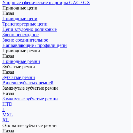
Упорные сферические шарниры GAC / GX
Приводные цепи
Назад
Приводные цепи
Транспортерные цепи
Цепи втулочно-роликовые
Звено переходное
Звено соединительное
Направляющие / профили цепи
Приводные ремни
Назад
Приводные ремни
Зубчатые ремни
Назад
Зубчатые ремни
Викели зубчатых ремней
Замкнутые зубчатые ремни
Назад
Замкнутые зубчатые ремни
HTD
L
MXL
XL
Открытые зубчатые ремни
Назад