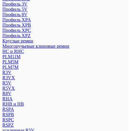
Профиль 3V
Профиль 5V
Профиль 8V
Профиль XPA
Профиль XPB
Профиль XPC
Профиль XPZ
Круглые ремни
Многоручьевые клиновые ремни
HC и RHC
PLM11M
PLM5M
PLM7M
R3V
R3VX
R5V
R5VX
R8V
RHA
RHB и HB
RSPA
RSPB
RSPC
RSPZ
усиленные R5V