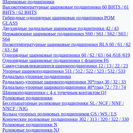
Шариковые подшипники
Высокотемпературные шариковые подшипники 60 BHTS / 61
BHTS / 62 BHTS
Гибридные однорядные шариковые подшипники POM
GLASS
Двухрядные радиальные шариковые подшипники 42 / 43
Нержавеющие шариковые подшипники S60 / S61 / S62 / S63 /
S64
Низкотемпературные шариковые подшипники BLS 60 / 61 / 62
/ 63 / 64
Однорядные шариковые подшипники 60 / 62 / 63 / 64 /618 /619
Однорядные шариковые подшипники с фланцем F6
Самоустанавливающиеся шарикоподшипники 12 / 13 / 22 / 23
Упорные шарикоподшипники 511 / 512 / 522 / 523 / 532 / 533
Радиально-упорные подшипники
Радиально-упорные шарикоподшипники 30*град 30 / 32 / 33
Радиально-упорные шарикоподшипники 40*град 72 / 73 / 74
Шарикоподшипники с 4-х точечным контактом QJ
Роликовые подшипники
Бессепараторные роликовые подшипники SL / NCF / NNF /
NNCF / NJG
Кольца упорных роликовых подшипников GS / WS / LS
Конические роликовые подшипники 302 / 313 / 320 / 322 / 330
Роликовые подшипники N
Роликовые подшипники NJ