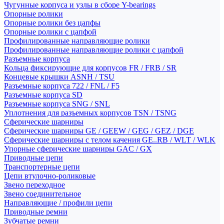
Чугунные корпуса и узлы в сборе Y-bearings
Опорные ролики
Опорные ролики без цапфы
Опорные ролики с цапфой
Профилированные направляющие ролики
Профилированные направляющие ролики с цапфой
Разъемные корпуса
Кольца фиксирующие для корпусов FR / FRB / SR
Концевые крышки ASNH / TSU
Разъемные корпуса 722 / FNL / F5
Разъемные корпуса SD
Разъемные корпуса SNG / SNL
Уплотнения для разъемных корпусов TSN / TSNG
Сферические шарниры
Сферические шарниры GE / GEEW / GEG / GEZ / DGE
Сферические шарниры с телом качения GE..RB / WLT / WLK
Упорные сферические шарниры GAC / GX
Приводные цепи
Транспортерные цепи
Цепи втулочно-роликовые
Звено переходное
Звено соединительное
Направляющие / профили цепи
Приводные ремни
Зубчатые ремни