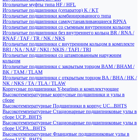
Игольчатые муфты типа HF / HFL
Игольчатые подшипники (сепаратор) K / KT
Игольчатые подшипники комбинированного типа
Игольчатые подшипники самоустанавливающиеся RPNA
Игольчатые подшипники со съемным внутренним кольцом
Игольчатые подшипники без внутреннего кольца BR / RNA /
RNAF / TAF / TR / NK / NKS
Игольчатые подшипники с внутренним кольцом в комплекте
BRI / NA / NAF / NKI / NKIS / TAFI / TRI
Игольчатые подшипники со штампованным наружним
кольцом
Игольчатые подшипники с закрытым торцом BAM / BHAM /
BK / TAM / TLAM
Игольчатые подшипники с открытым торцом BA / BHA / HK /
NK / NKS / TA / TLA / TLAW
Корпусные подшипники Y-bearings и комплектующие
Высокотемпературные корпусные подшипники и узлы в
сборе
Высокотемпературные Подшипники в корпус UC...BHTS
Высокотемпературные Стационарные подшипниковые узлы в
сборе UCP...BHTS
Высокотемпературные Стационарные подшипниковые узлы в
сборе UCPA...BHTS
Высокотемпературные Фланцевые подшипниковые узлы в
сборе UCF...BHTS