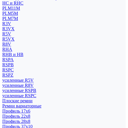
HC и RHC
PLM11M
PLM5M
PLM7M
R3V
R3VX
R5V
R5VX
R8V
RHA
RHB и HB
RSPA
RSPB
RSPC
RSPZ
усиленные R5V
усиленные R8V
усиленные RSPB
усиленные RSPC
Плоские ремни
Ремни вариаторные
Профиль 17x6
Профиль 22x8
Профиль 28x8
Профиль 37x10