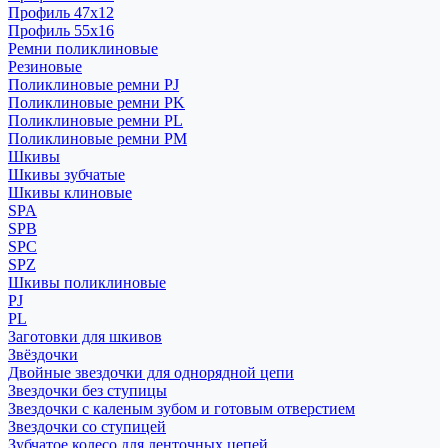
Профиль 47x12
Профиль 55x16
Ремни поликлиновые
Резиновые
Поликлиновые ремни PJ
Поликлиновые ремни PK
Поликлиновые ремни PL
Поликлиновые ремни PM
Шкивы
Шкивы зубчатые
Шкивы клиновые
SPA
SPB
SPC
SPZ
Шкивы поликлиновые
PJ
PL
Заготовки для шкивов
Звёздочки
Двойные звездочки для однорядной цепи
Звездочки без ступицы
Звездочки с каленым зубом и готовым отверстием
Звездочки со ступицей
Зубчатое колесо для ленточных цепей