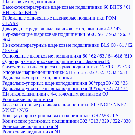
Шариковые подшипники
Высокотемпературные шариковые подшипники 60 BHTS / 61
BHTS / 62 BHTS
Гибридные однорядные шариковые подшипники POM
GLASS
Двухрядные радиальные шариковые подшипники 42 / 43
Нержавеющие шариковые подшипники S60 / S61 / S62 / S63 /
S64
Низкотемпературные шариковые подшипники BLS 60 / 61 / 62
/ 63 / 64
Однорядные шариковые подшипники 60 / 62 / 63 / 64 /618 /619
Однорядные шариковые подшипники с фланцем F6
Самоустанавливающиеся шарикоподшипники 12 / 13 / 22 / 23
Упорные шарикоподшипники 511 / 512 / 522 / 523 / 532 / 533
Радиально-упорные подшипники
Радиально-упорные шарикоподшипники 30*град 30 / 32 / 33
Радиально-упорные шарикоподшипники 40*град 72 / 73 / 74
Шарикоподшипники с 4-х точечным контактом QJ
Роликовые подшипники
Бессепараторные роликовые подшипники SL / NCF / NNF /
NNCF / NJG
Кольца упорных роликовых подшипников GS / WS / LS
Конические роликовые подшипники 302 / 313 / 320 / 322 / 330
Роликовые подшипники N
Роликовые подшипники NJ