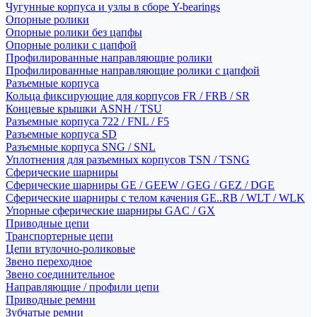
Чугунные корпуса и узлы в сборе Y-bearings
Опорные ролики
Опорные ролики без цапфы
Опорные ролики с цапфой
Профилированные направляющие ролики
Профилированные направляющие ролики с цапфой
Разъемные корпуса
Кольца фиксирующие для корпусов FR / FRB / SR
Концевые крышки ASNH / TSU
Разъемные корпуса 722 / FNL / F5
Разъемные корпуса SD
Разъемные корпуса SNG / SNL
Уплотнения для разъемных корпусов TSN / TSNG
Сферические шарниры
Сферические шарниры GE / GEEW / GEG / GEZ / DGE
Сферические шарниры с телом качения GE..RB / WLT / WLK
Упорные сферические шарниры GAC / GX
Приводные цепи
Транспортерные цепи
Цепи втулочно-роликовые
Звено переходное
Звено соединительное
Направляющие / профили цепи
Приводные ремни
Зубчатые ремни