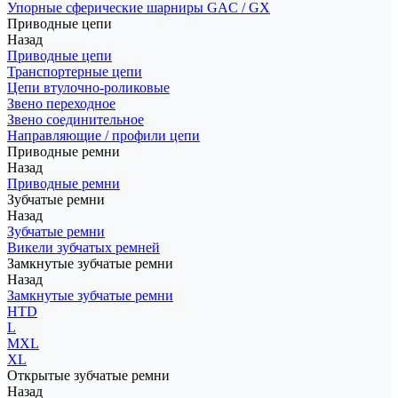
Упорные сферические шарниры GAC / GX
Приводные цепи
Назад
Приводные цепи
Транспортерные цепи
Цепи втулочно-роликовые
Звено переходное
Звено соединительное
Направляющие / профили цепи
Приводные ремни
Назад
Приводные ремни
Зубчатые ремни
Назад
Зубчатые ремни
Викели зубчатых ремней
Замкнутые зубчатые ремни
Назад
Замкнутые зубчатые ремни
HTD
L
MXL
XL
Открытые зубчатые ремни
Назад