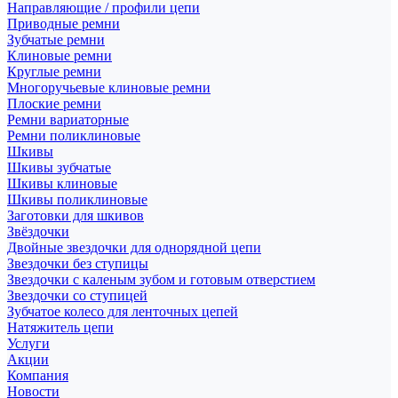
Направляющие / профили цепи
Приводные ремни
Зубчатые ремни
Клиновые ремни
Круглые ремни
Многоручьевые клиновые ремни
Плоские ремни
Ремни вариаторные
Ремни поликлиновые
Шкивы
Шкивы зубчатые
Шкивы клиновые
Шкивы поликлиновые
Заготовки для шкивов
Звёздочки
Двойные звездочки для однорядной цепи
Звездочки без ступицы
Звездочки с каленым зубом и готовым отверстием
Звездочки со ступицей
Зубчатое колесо для ленточных цепей
Натяжитель цепи
Услуги
Акции
Компания
Новости