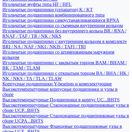
Игольчатые муфты типа HF / HFL
Игольчатые подшипники (сепаратор) K / KT
Игольчатые подшипники комбинированного типа
Игольчатые подшипники самоустанавливающиеся RPNA
Игольчатые подшипники со съемным внутренним кольцом
Игольчатые подшипники без внутреннего кольца BR / RNA /
RNAF / TAF / TR / NK / NKS
Игольчатые подшипники с внутренним кольцом в комплекте
BRI / NA / NAF / NKI / NKIS / TAFI / TRI
Игольчатые подшипники со штампованным наружним
кольцом
Игольчатые подшипники с закрытым торцом BAM / BHAM /
BK / TAM / TLAM
Игольчатые подшипники с открытым торцом BA / BHA / HK /
NK / NKS / TA / TLA / TLAW
Корпусные подшипники Y-bearings и комплектующие
Высокотемпературные корпусные подшипники и узлы в
сборе
Высокотемпературные Подшипники в корпус UC...BHTS
Высокотемпературные Стационарные подшипниковые узлы в
сборе UCP...BHTS
Высокотемпературные Стационарные подшипниковые узлы в
сборе UCPA...BHTS
Высокотемпературные Фланцевые подшипниковые узлы в
сборе UCF...BHTS