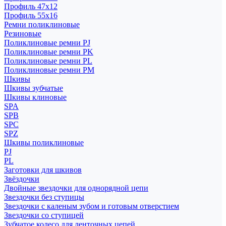
Профиль 47x12
Профиль 55x16
Ремни поликлиновые
Резиновые
Поликлиновые ремни PJ
Поликлиновые ремни PK
Поликлиновые ремни PL
Поликлиновые ремни PM
Шкивы
Шкивы зубчатые
Шкивы клиновые
SPA
SPB
SPC
SPZ
Шкивы поликлиновые
PJ
PL
Заготовки для шкивов
Звёздочки
Двойные звездочки для однорядной цепи
Звездочки без ступицы
Звездочки с каленым зубом и готовым отверстием
Звездочки со ступицей
Зубчатое колесо для ленточных цепей