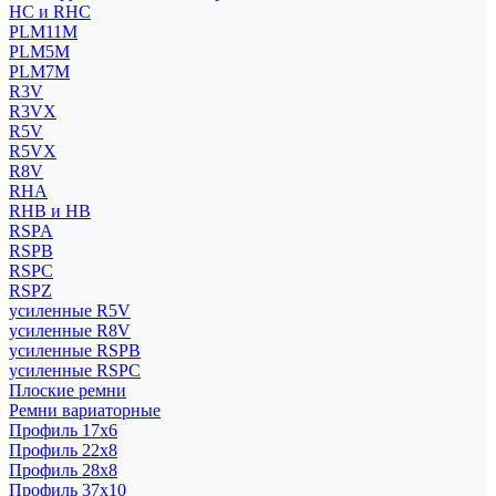
HC и RHC
PLM11M
PLM5M
PLM7M
R3V
R3VX
R5V
R5VX
R8V
RHA
RHB и HB
RSPA
RSPB
RSPC
RSPZ
усиленные R5V
усиленные R8V
усиленные RSPB
усиленные RSPC
Плоские ремни
Ремни вариаторные
Профиль 17x6
Профиль 22x8
Профиль 28x8
Профиль 37x10