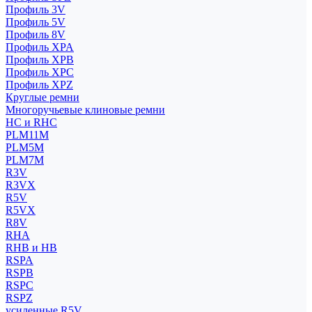
Профиль 3V
Профиль 5V
Профиль 8V
Профиль XPA
Профиль XPB
Профиль XPC
Профиль XPZ
Круглые ремни
Многоручьевые клиновые ремни
HC и RHC
PLM11M
PLM5M
PLM7M
R3V
R3VX
R5V
R5VX
R8V
RHA
RHB и HB
RSPA
RSPB
RSPC
RSPZ
усиленные R5V