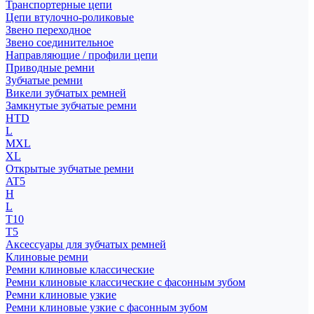
Транспортерные цепи
Цепи втулочно-роликовые
Звено переходное
Звено соединительное
Направляющие / профили цепи
Приводные ремни
Зубчатые ремни
Викели зубчатых ремней
Замкнутые зубчатые ремни
HTD
L
MXL
XL
Открытые зубчатые ремни
AT5
H
L
T10
T5
Аксессуары для зубчатых ремней
Клиновые ремни
Ремни клиновые классические
Ремни клиновые классические с фасонным зубом
Ремни клиновые узкие
Ремни клиновые узкие с фасонным зубом