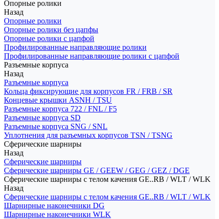
Опорные ролики
Назад
Опорные ролики
Опорные ролики без цапфы
Опорные ролики с цапфой
Профилированные направляющие ролики
Профилированные направляющие ролики с цапфой
Разъемные корпуса
Назад
Разъемные корпуса
Кольца фиксирующие для корпусов FR / FRB / SR
Концевые крышки ASNH / TSU
Разъемные корпуса 722 / FNL / F5
Разъемные корпуса SD
Разъемные корпуса SNG / SNL
Уплотнения для разъемных корпусов TSN / TSNG
Сферические шарниры
Назад
Сферические шарниры
Сферические шарниры GE / GEEW / GEG / GEZ / DGE
Сферические шарниры с телом качения GE..RB / WLT / WLK
Назад
Сферические шарниры с телом качения GE..RB / WLT / WLK
Шарнирные наконечники DG
Шарнирные наконечники WLK