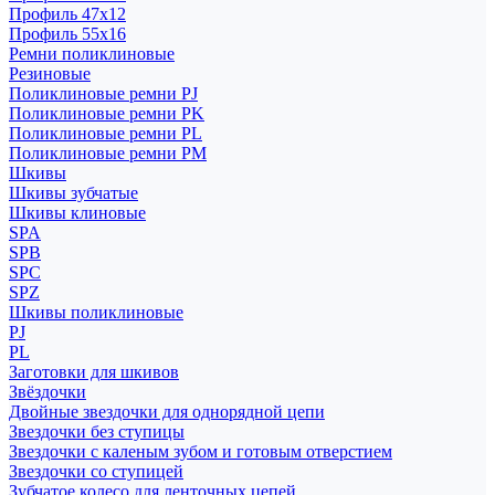
Профиль 47x12
Профиль 55x16
Ремни поликлиновые
Резиновые
Поликлиновые ремни PJ
Поликлиновые ремни PK
Поликлиновые ремни PL
Поликлиновые ремни PM
Шкивы
Шкивы зубчатые
Шкивы клиновые
SPA
SPB
SPC
SPZ
Шкивы поликлиновые
PJ
PL
Заготовки для шкивов
Звёздочки
Двойные звездочки для однорядной цепи
Звездочки без ступицы
Звездочки с каленым зубом и готовым отверстием
Звездочки со ступицей
Зубчатое колесо для ленточных цепей