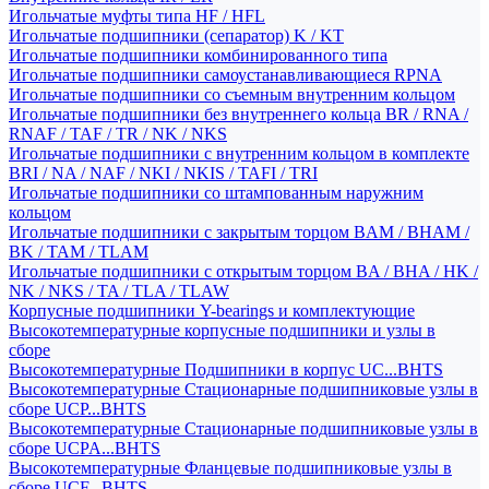
Игольчатые муфты типа HF / HFL
Игольчатые подшипники (сепаратор) K / KT
Игольчатые подшипники комбинированного типа
Игольчатые подшипники самоустанавливающиеся RPNA
Игольчатые подшипники со съемным внутренним кольцом
Игольчатые подшипники без внутреннего кольца BR / RNA /
RNAF / TAF / TR / NK / NKS
Игольчатые подшипники с внутренним кольцом в комплекте
BRI / NA / NAF / NKI / NKIS / TAFI / TRI
Игольчатые подшипники со штампованным наружним
кольцом
Игольчатые подшипники с закрытым торцом BAM / BHAM /
BK / TAM / TLAM
Игольчатые подшипники с открытым торцом BA / BHA / HK /
NK / NKS / TA / TLA / TLAW
Корпусные подшипники Y-bearings и комплектующие
Высокотемпературные корпусные подшипники и узлы в
сборе
Высокотемпературные Подшипники в корпус UC...BHTS
Высокотемпературные Стационарные подшипниковые узлы в
сборе UCP...BHTS
Высокотемпературные Стационарные подшипниковые узлы в
сборе UCPA...BHTS
Высокотемпературные Фланцевые подшипниковые узлы в
сборе UCF...BHTS