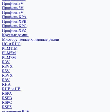
Профиль 3V
Профиль 5V
Профиль 8V
Профиль XPA
Профиль XPB
Профиль XPC
Профиль XPZ
Круглые ремни
Многоручьевые клиновые ремни
HC и RHC
PLM11M
PLM5M
PLM7M
R3V
R3VX
R5V
R5VX
R8V
RHA
RHB и HB
RSPA
RSPB
RSPC
RSPZ
усиленные R5V