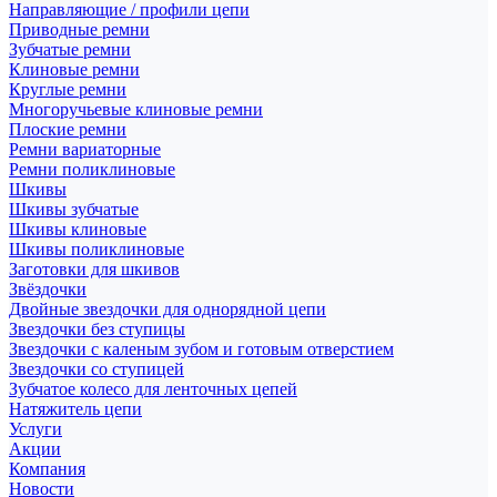
Направляющие / профили цепи
Приводные ремни
Зубчатые ремни
Клиновые ремни
Круглые ремни
Многоручьевые клиновые ремни
Плоские ремни
Ремни вариаторные
Ремни поликлиновые
Шкивы
Шкивы зубчатые
Шкивы клиновые
Шкивы поликлиновые
Заготовки для шкивов
Звёздочки
Двойные звездочки для однорядной цепи
Звездочки без ступицы
Звездочки с каленым зубом и готовым отверстием
Звездочки со ступицей
Зубчатое колесо для ленточных цепей
Натяжитель цепи
Услуги
Акции
Компания
Новости