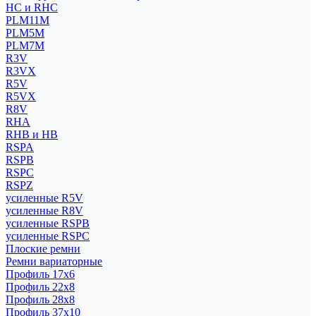
HC и RHC
PLM11M
PLM5M
PLM7M
R3V
R3VX
R5V
R5VX
R8V
RHA
RHB и HB
RSPA
RSPB
RSPC
RSPZ
усиленные R5V
усиленные R8V
усиленные RSPB
усиленные RSPC
Плоские ремни
Ремни вариаторные
Профиль 17x6
Профиль 22x8
Профиль 28x8
Профиль 37x10