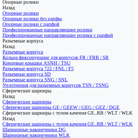
Опорные ролики
Назад
Опорные ролики
Опорные ролики без цапфы
Опорные ролики с цапфой
Профилированные направляющие ролики
Профилированные направляющие ролики с цапфой
Разъемные корпуса
Назад
Разъемные корпуса
Кольца фиксирующие для корпусов FR / FRB / SR
Концевые крышки ASNH / TSU
Разъемные корпуса 722 / FNL / F5
Разъемные корпуса SD
Разъемные корпуса SNG / SNL
Уплотнения для разъемных корпусов TSN / TSNG
Сферические шарниры
Назад
Сферические шарниры
Сферические шарниры GE / GEEW / GEG / GEZ / DGE
Сферические шарниры с телом качения GE..RB / WLT / WLK
Назад
Сферические шарниры с телом качения GE..RB / WLT / WLK
Шарнирные наконечники DG
Шарнирные наконечники WLK