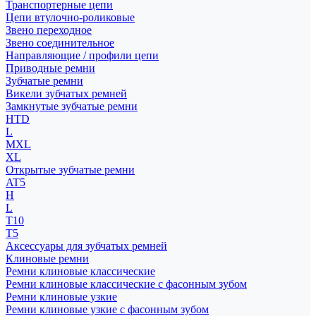
Транспортерные цепи
Цепи втулочно-роликовые
Звено переходное
Звено соединительное
Направляющие / профили цепи
Приводные ремни
Зубчатые ремни
Викели зубчатых ремней
Замкнутые зубчатые ремни
HTD
L
MXL
XL
Открытые зубчатые ремни
AT5
H
L
T10
T5
Аксессуары для зубчатых ремней
Клиновые ремни
Ремни клиновые классические
Ремни клиновые классические с фасонным зубом
Ремни клиновые узкие
Ремни клиновые узкие с фасонным зубом