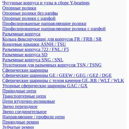
Чугунные корпуса и узлы в сборе Y-bearings
Опорные ролики
Опорные ролики без цапфы
Опорные ролики с цапфой
Профилированные направляющие ролики
Профилированные направляющие ролики с цапфой
Разъемные корпуса
Кольца фиксирующие для корпусов FR / FRB / SR
Концевые крышки ASNH / TSU
Разъемные корпуса 722 / FNL / F5
Разъемные корпуса SD
Разъемные корпуса SNG / SNL
Уплотнения для разъемных корпусов TSN / TSNG
Сферические шарниры
Сферические шарниры GE / GEEW / GEG / GEZ / DGE
Сферические шарниры с телом качения GE..RB / WLT / WLK
Упорные сферические шарниры GAC / GX
Приводные цепи
Транспортерные цепи
Цепи втулочно-роликовые
Звено переходное
Звено соединительное
Направляющие / профили цепи
Приводные ремни
Зубчатые ремни