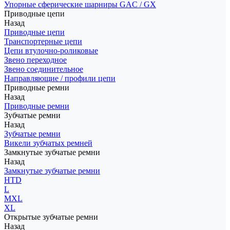
Упорные сферические шарниры GAC / GX
Приводные цепи
Назад
Приводные цепи
Транспортерные цепи
Цепи втулочно-роликовые
Звено переходное
Звено соединительное
Направляющие / профили цепи
Приводные ремни
Назад
Приводные ремни
Зубчатые ремни
Назад
Зубчатые ремни
Викели зубчатых ремней
Замкнутые зубчатые ремни
Назад
Замкнутые зубчатые ремни
HTD
L
MXL
XL
Открытые зубчатые ремни
Назад