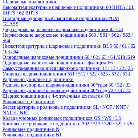
Шариковые подшипники
Высокотемпературные шариковые подшипники 60 BHTS / 61
BHTS / 62 BHTS
Гибридные однорядные шариковые подшипники POM
GLASS
Двухрядные радиальные шариковые подшипники 42 / 43
Нержавеющие шариковые подшипники S60 / S61 / S62 / S63 /
S64
Низкотемпературные шариковые подшипники BLS 60 / 61 / 62
/ 63 / 64
Однорядные шариковые подшипники 60 / 62 / 63 / 64 /618 /619
Однорядные шариковые подшипники с фланцем F6
Самоустанавливающиеся шарикоподшипники 12 / 13 / 22 / 23
Упорные шарикоподшипники 511 / 512 / 522 / 523 / 532 / 533
Радиально-упорные подшипники
Радиально-упорные шарикоподшипники 30*град 30 / 32 / 33
Радиально-упорные шарикоподшипники 40*град 72 / 73 / 74
Шарикоподшипники с 4-х точечным контактом QJ
Роликовые подшипники
Бессепараторные роликовые подшипники SL / NCF / NNF /
NNCF / NJG
Кольца упорных роликовых подшипников GS / WS / LS
Конические роликовые подшипники 302 / 313 / 320 / 322 / 330
Роликовые подшипники N
Роликовые подшипники NJ