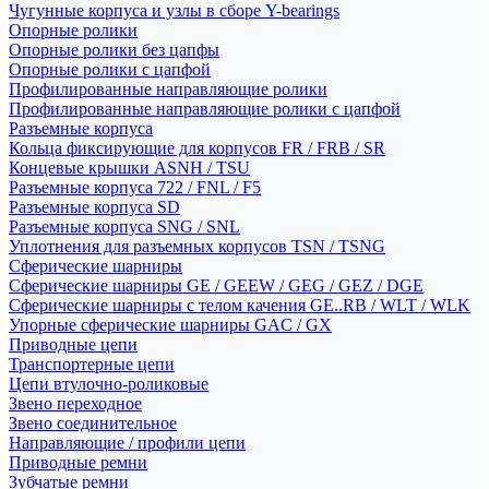
Чугунные корпуса и узлы в сборе Y-bearings
Опорные ролики
Опорные ролики без цапфы
Опорные ролики с цапфой
Профилированные направляющие ролики
Профилированные направляющие ролики с цапфой
Разъемные корпуса
Кольца фиксирующие для корпусов FR / FRB / SR
Концевые крышки ASNH / TSU
Разъемные корпуса 722 / FNL / F5
Разъемные корпуса SD
Разъемные корпуса SNG / SNL
Уплотнения для разъемных корпусов TSN / TSNG
Сферические шарниры
Сферические шарниры GE / GEEW / GEG / GEZ / DGE
Сферические шарниры с телом качения GE..RB / WLT / WLK
Упорные сферические шарниры GAC / GX
Приводные цепи
Транспортерные цепи
Цепи втулочно-роликовые
Звено переходное
Звено соединительное
Направляющие / профили цепи
Приводные ремни
Зубчатые ремни