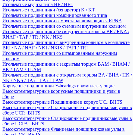
Игольчатые муфты типа HF / HFL
Игольчатые подшипники (сепаратор) K / KT
Игольчатые подшипники комбинированного типа
Игольчатые подшипники самоустанавливающиеся RPNA
Игольчатые подшипники со съемным внутренним кольцом
Игольчатые подшипники без внутреннего кольца BR / RNA /
RNAF / TAF / TR / NK / NKS
Игольчатые подшипники с внутренним кольцом в комплекте
BRI / NA / NAF / NKI / NKIS / TAFI / TRI
Игольчатые подшипники со штампованным наружним
кольцом
Игольчатые подшипники с закрытым торцом BAM / BHAM /
BK / TAM / TLAM
Игольчатые подшипники с открытым торцом BA / BHA / HK /
NK / NKS / TA / TLA / TLAW
Корпусные подшипники Y-bearings и комплектующие
Высокотемпературные корпусные подшипники и узлы в
сборе
Высокотемпературные Подшипники в корпус UC...BHTS
Высокотемпературные Стационарные подшипниковые узлы в
сборе UCP...BHTS
Высокотемпературные Стационарные подшипниковые узлы в
сборе UCPA...BHTS
Высокотемпературные Фланцевые подшипниковые узлы в
сборе UCF...BHTS