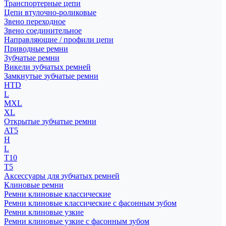
Транспортерные цепи
Цепи втулочно-роликовые
Звено переходное
Звено соединительное
Направляющие / профили цепи
Приводные ремни
Зубчатые ремни
Викели зубчатых ремней
Замкнутые зубчатые ремни
HTD
L
MXL
XL
Открытые зубчатые ремни
AT5
H
L
T10
T5
Аксессуары для зубчатых ремней
Клиновые ремни
Ремни клиновые классические
Ремни клиновые классические с фасонным зубом
Ремни клиновые узкие
Ремни клиновые узкие с фасонным зубом