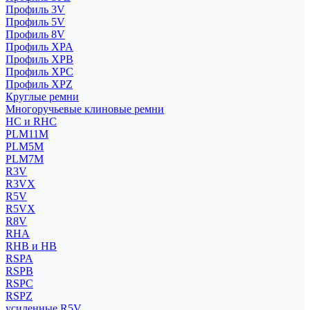
Профиль 3V
Профиль 5V
Профиль 8V
Профиль XPA
Профиль XPB
Профиль XPC
Профиль XPZ
Круглые ремни
Многоручьевые клиновые ремни
HC и RHC
PLM11M
PLM5M
PLM7M
R3V
R3VX
R5V
R5VX
R8V
RHA
RHB и HB
RSPA
RSPB
RSPC
RSPZ
усиленные R5V