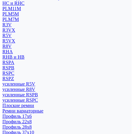
HC и RHC
PLM11M
PLM5M
PLM7M
R3V
R3VX
R5V
R5VX
R8V
RHA
RHB и HB
RSPA
RSPB
RSPC
RSPZ
усиленные R5V
усиленные R8V
усиленные RSPB
усиленные RSPC
Плоские ремни
Ремни вариаторные
Профиль 17x6
Профиль 22x8
Профиль 28x8
Профиль 37x10