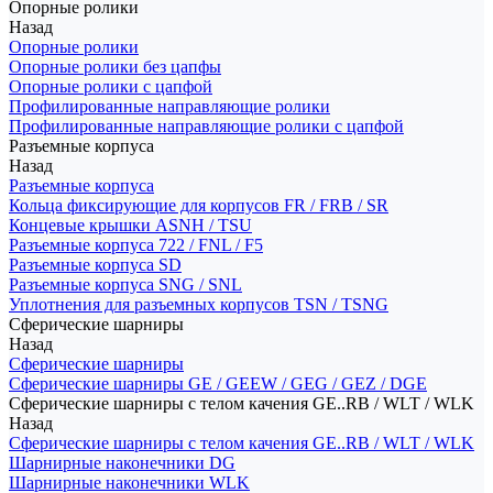
Опорные ролики
Назад
Опорные ролики
Опорные ролики без цапфы
Опорные ролики с цапфой
Профилированные направляющие ролики
Профилированные направляющие ролики с цапфой
Разъемные корпуса
Назад
Разъемные корпуса
Кольца фиксирующие для корпусов FR / FRB / SR
Концевые крышки ASNH / TSU
Разъемные корпуса 722 / FNL / F5
Разъемные корпуса SD
Разъемные корпуса SNG / SNL
Уплотнения для разъемных корпусов TSN / TSNG
Сферические шарниры
Назад
Сферические шарниры
Сферические шарниры GE / GEEW / GEG / GEZ / DGE
Сферические шарниры с телом качения GE..RB / WLT / WLK
Назад
Сферические шарниры с телом качения GE..RB / WLT / WLK
Шарнирные наконечники DG
Шарнирные наконечники WLK