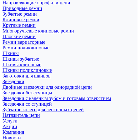
Направляющие / профили цепи
Приводные ремни
Зубчатые ремни
Клиновые ремни
Круглые ремни
Многоручьевые клиновые ремни
Плоские ремни
Ремни вариаторные
Ремни поликлиновые
Шкивы
Шкивы зубчатые
Шкивы клиновые
Шкивы поликлиновые
Заготовки для шкивов
Звёздочки
Двойные звездочки для однорядной цепи
Звездочки без ступицы
Звездочки с каленым зубом и готовым отверстием
Звездочки со ступицей
Зубчатое колесо для ленточных цепей
Натяжитель цепи
Услуги
Акции
Компания
Новости