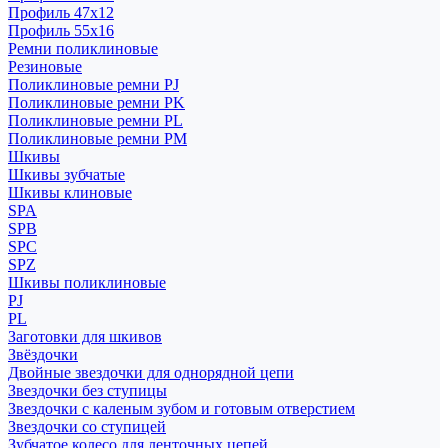
Профиль 47x12
Профиль 55x16
Ремни поликлиновые
Резиновые
Поликлиновые ремни PJ
Поликлиновые ремни PK
Поликлиновые ремни PL
Поликлиновые ремни PM
Шкивы
Шкивы зубчатые
Шкивы клиновые
SPA
SPB
SPC
SPZ
Шкивы поликлиновые
PJ
PL
Заготовки для шкивов
Звёздочки
Двойные звездочки для однорядной цепи
Звездочки без ступицы
Звездочки с каленым зубом и готовым отверстием
Звездочки со ступицей
Зубчатое колесо для ленточных цепей