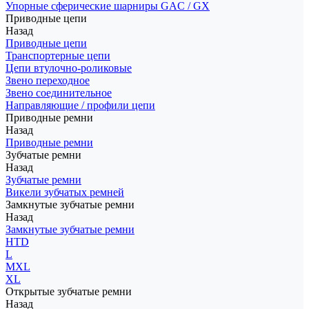
Упорные сферические шарниры GAC / GX
Приводные цепи
Назад
Приводные цепи
Транспортерные цепи
Цепи втулочно-роликовые
Звено переходное
Звено соединительное
Направляющие / профили цепи
Приводные ремни
Назад
Приводные ремни
Зубчатые ремни
Назад
Зубчатые ремни
Викели зубчатых ремней
Замкнутые зубчатые ремни
Назад
Замкнутые зубчатые ремни
HTD
L
MXL
XL
Открытые зубчатые ремни
Назад