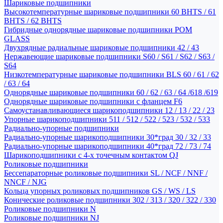
Шариковые подшипники
Высокотемпературные шариковые подшипники 60 BHTS / 61
BHTS / 62 BHTS
Гибридные однорядные шариковые подшипники POM
GLASS
Двухрядные радиальные шариковые подшипники 42 / 43
Нержавеющие шариковые подшипники S60 / S61 / S62 / S63 /
S64
Низкотемпературные шариковые подшипники BLS 60 / 61 / 62
/ 63 / 64
Однорядные шариковые подшипники 60 / 62 / 63 / 64 /618 /619
Однорядные шариковые подшипники с фланцем F6
Самоустанавливающиеся шарикоподшипники 12 / 13 / 22 / 23
Упорные шарикоподшипники 511 / 512 / 522 / 523 / 532 / 533
Радиально-упорные подшипники
Радиально-упорные шарикоподшипники 30*град 30 / 32 / 33
Радиально-упорные шарикоподшипники 40*град 72 / 73 / 74
Шарикоподшипники с 4-х точечным контактом QJ
Роликовые подшипники
Бессепараторные роликовые подшипники SL / NCF / NNF /
NNCF / NJG
Кольца упорных роликовых подшипников GS / WS / LS
Конические роликовые подшипники 302 / 313 / 320 / 322 / 330
Роликовые подшипники N
Роликовые подшипники NJ