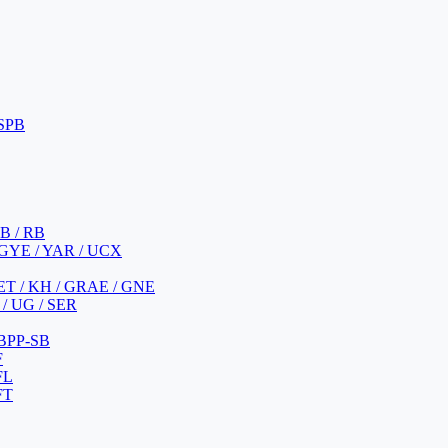
 SPB
 B / RB
 GYE / YAR / UCX
YET / KH / GRAE / GNE
/ UG / SER
 BPP-SB
F
FL
FT