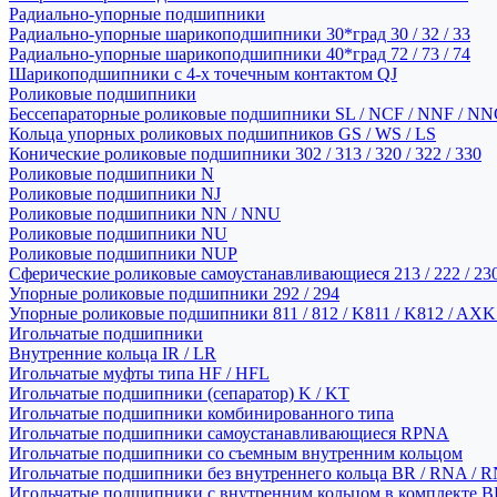
Радиально-упорные подшипники
Радиально-упорные шарикоподшипники 30*град 30 / 32 / 33
Радиально-упорные шарикоподшипники 40*град 72 / 73 / 74
Шарикоподшипники с 4-х точечным контактом QJ
Роликовые подшипники
Бессепараторные роликовые подшипники SL / NCF / NNF / NN
Кольца упорных роликовых подшипников GS / WS / LS
Конические роликовые подшипники 302 / 313 / 320 / 322 / 330
Роликовые подшипники N
Роликовые подшипники NJ
Роликовые подшипники NN / NNU
Роликовые подшипники NU
Роликовые подшипники NUP
Сферические роликовые самоустанавливающиеся 213 / 222 / 230
Упорные роликовые подшипники 292 / 294
Упорные роликовые подшипники 811 / 812 / K811 / K812 / AXK
Игольчатые подшипники
Внутренние кольца IR / LR
Игольчатые муфты типа HF / HFL
Игольчатые подшипники (сепаратор) K / KT
Игольчатые подшипники комбинированного типа
Игольчатые подшипники самоустанавливающиеся RPNA
Игольчатые подшипники со съемным внутренним кольцом
Игольчатые подшипники без внутреннего кольца BR / RNA / R
Игольчатые подшипники с внутренним кольцом в комплекте BRI