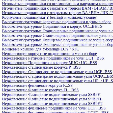
Игольчатые подшипники со штампованным наружним кольцо
Игольчатые подшипники с закрытым торцом BAM / BHAM / B
Игольчатые подшипники с открытым торцом BA / BHA / HK / 
Корпусные подшипники Y-bearings и комплектующие
Высокотемпературные корпусные подшипники и узлы в сборе
Высокотемпературные Подшипники в корпус UC...BHTS
Высокотемпературные Стационарные подшипниковые узлы в с
Высокотемпературные Стационарные подшипниковые узлы в 
Высокотемпературные Фланцевые подшипниковые узлы в сбо
Высокотемпературные Фланцевые подшипниковые узлы в сбо
Концевые крышки для Y-bearings ECY / STC
Нержавеющие корпусные подшипники и узлы в сборе
Нержавеющие натяжные подшипниковые узлы UCT...BSS
Нержавеющие Подшипники в корпус MUC / UC...BSS
Нержавеющие стационарные корпуса P...BSS
Нержавеющие Стационарные подшипниковые узлы UCP...BSS
Нержавеющие стационарные подшипниковые узлы UCPA...BS
Нержавеющие стационарные подшипниковые узлы UP.../ UP...
Нержавеющие фланцевые корпуса F...SS
Нержавеющие Фланцевые корпуса FL...BSS
Нержавеющие Фланцевые подшипниковые узлы SSBPF
Нержавеющие Фланцевые подшипниковые узлы SSBPFL
Нержавеющие Фланцевые подшипниковые узлы SSBPFT
Нержавеющие фланцевые подшипниковые узлы UCF...BSS
Нержавеющие фланцевые подшипниковые узлы UCFC...BSS