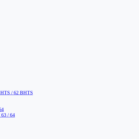
BHTS / 62 BHTS
64
63 / 64