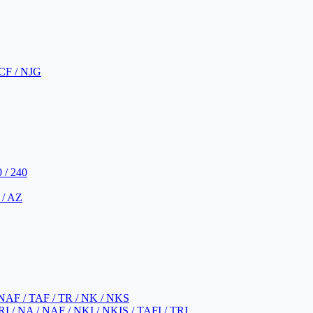
CF / NJG
 / 240
 / AZ
NAF / TAF / TR / NK / NKS
 / NA / NAF / NKI / NKIS / TAFI / TRI