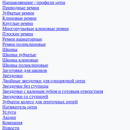
Направляющие / профили цепи
Приводные ремни
Зубчатые ремни
Клиновые ремни
Круглые ремни
Многоручьевые клиновые ремни
Плоские ремни
Ремни вариаторные
Ремни поликлиновые
Шкивы
Шкивы зубчатые
Шкивы клиновые
Шкивы поликлиновые
Заготовки для шкивов
Звёздочки
Двойные звездочки для однорядной цепи
Звездочки без ступицы
Звездочки с каленым зубом и готовым отверстием
Звездочки со ступицей
Зубчатое колесо для ленточных цепей
Натяжитель цепи
Услуги
Акции
Компания
Новости