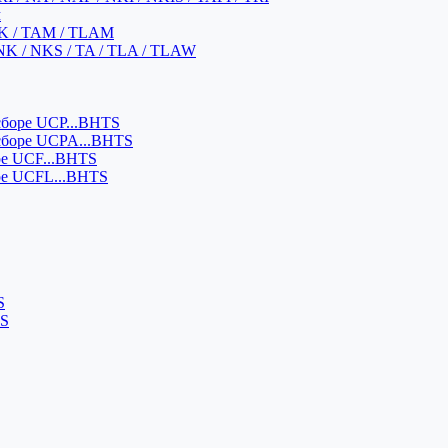
м
K / TAM / TLAM
NK / NKS / TA / TLA / TLAW
боре UCP...BHTS
сборе UCPA...BHTS
ре UCF...BHTS
ре UCFL...BHTS
S
SS