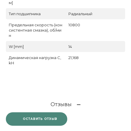
м]
Тип подшипника
Радиальный
Предельная скорость (кон
10800
систентная смазка), об/ми
н
W [mm]
14
Динамическая нагрузка C,
21,168
kН
Отзывы
ОСТАВИТЬ ОТЗЫВ