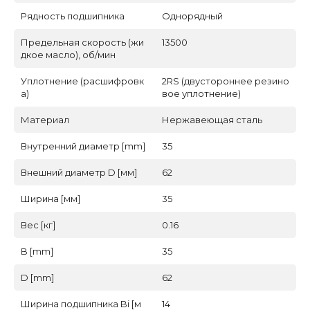
Рядность подшипника
Однорядный
Предельная скорость (жи
13500
дкое масло), об/мин
Уплотнение (расшифровк
2RS (двустороннее резино
а)
вое уплотнение)
Материал
Нержавеющая сталь
Внутренний диаметр [mm]
35
Внешний диаметр D [мм]
62
Ширина [мм]
35
Вес [кг]
0.16
B [mm]
35
D [mm]
62
Ширина подшипника Bi [м
14