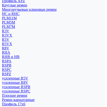
Профиль XPZ
Круглые ремни
Многоручьевые клиновые ремни
HC и RHC
PLM11M
PLM5M
PLM7M
R3V
R3VX
R5V
R5VX
R8V
RHA
RHB и HB
RSPA
RSPB
RSPC
RSPZ
усиленные R5V
усиленные R8V
усиленные RSPB
усиленные RSPC
Плоские ремни
Ремни вариаторные
Профиль 17x6