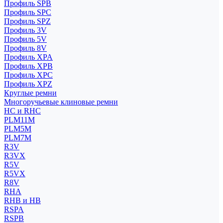
Профиль SPB
Профиль SPC
Профиль SPZ
Профиль 3V
Профиль 5V
Профиль 8V
Профиль XPA
Профиль XPB
Профиль XPC
Профиль XPZ
Круглые ремни
Многоручьевые клиновые ремни
HC и RHC
PLM11M
PLM5M
PLM7M
R3V
R3VX
R5V
R5VX
R8V
RHA
RHB и HB
RSPA
RSPB