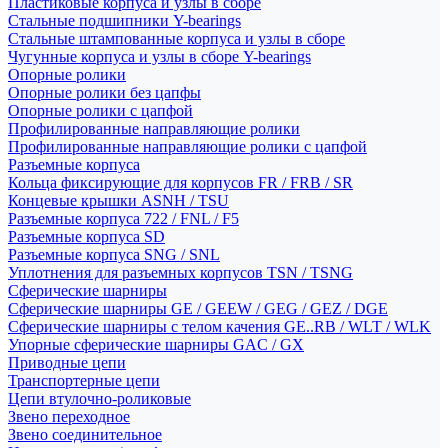
Пластиковые корпуса и узлы в сборе
Стальные подшипники Y-bearings
Стальные штампованные корпуса и узлы в сборе
Чугунные корпуса и узлы в сборе Y-bearings
Опорные ролики
Опорные ролики без цапфы
Опорные ролики с цапфой
Профилированные направляющие ролики
Профилированные направляющие ролики с цапфой
Разъемные корпуса
Кольца фиксирующие для корпусов FR / FRB / SR
Концевые крышки ASNH / TSU
Разъемные корпуса 722 / FNL / F5
Разъемные корпуса SD
Разъемные корпуса SNG / SNL
Уплотнения для разъемных корпусов TSN / TSNG
Сферические шарниры
Сферические шарниры GE / GEEW / GEG / GEZ / DGE
Сферические шарниры с телом качения GE..RB / WLT / WLK
Упорные сферические шарниры GAC / GX
Приводные цепи
Транспортерные цепи
Цепи втулочно-роликовые
Звено переходное
Звено соединительное