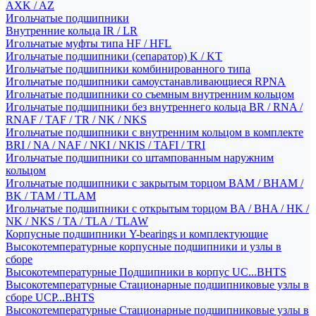
AXK / AZ
Игольчатые подшипники
Внутренние кольца IR / LR
Игольчатые муфты типа HF / HFL
Игольчатые подшипники (сепаратор) K / KT
Игольчатые подшипники комбинированного типа
Игольчатые подшипники самоустанавливающиеся RPNA
Игольчатые подшипники со съемным внутренним кольцом
Игольчатые подшипники без внутреннего кольца BR / RNA /
RNAF / TAF / TR / NK / NKS
Игольчатые подшипники с внутренним кольцом в комплекте
BRI / NA / NAF / NKI / NKIS / TAFI / TRI
Игольчатые подшипники со штампованным наружним
кольцом
Игольчатые подшипники с закрытым торцом BAM / BHAM /
BK / TAM / TLAM
Игольчатые подшипники с открытым торцом BA / BHA / HK /
NK / NKS / TA / TLA / TLAW
Корпусные подшипники Y-bearings и комплектующие
Высокотемпературные корпусные подшипники и узлы в
сборе
Высокотемпературные Подшипники в корпус UC...BHTS
Высокотемпературные Стационарные подшипниковые узлы в
сборе UCP...BHTS
Высокотемпературные Стационарные подшипниковые узлы в