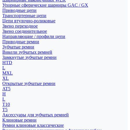
Упорные сферические шарниры GAC / GX
Приводные цепи
Транспортерные цепи
Цепи втулочно-роликовые
Звено переходное
Звено соединительное
Направляющие / профили цепи
Приводные ремни
Зубчатые ремни
Викели зубчатых ремней
Замкнутые зубчатые ремни
HTD
L
MXL
XL
Открытые зубчатые ремни
AT5
H
L
T10
T5
Аксессуары для зубчатых ремней
Клиновые ремни
Ремни клиновые классические