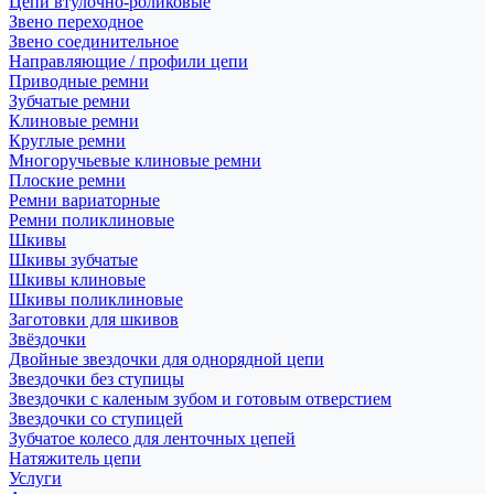
Цепи втулочно-роликовые
Звено переходное
Звено соединительное
Направляющие / профили цепи
Приводные ремни
Зубчатые ремни
Клиновые ремни
Круглые ремни
Многоручьевые клиновые ремни
Плоские ремни
Ремни вариаторные
Ремни поликлиновые
Шкивы
Шкивы зубчатые
Шкивы клиновые
Шкивы поликлиновые
Заготовки для шкивов
Звёздочки
Двойные звездочки для однорядной цепи
Звездочки без ступицы
Звездочки с каленым зубом и готовым отверстием
Звездочки со ступицей
Зубчатое колесо для ленточных цепей
Натяжитель цепи
Услуги