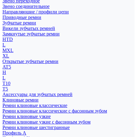
Звено переходное
Звено соединительное
Направляющие / профили цепи
Приводные ремни
Зубчатые ремни
Викели зубчатых ремней
Замкнутые зубчатые ремни
HTD
L
MXL
XL
Открытые зубчатые ремни
AT5
H
L
T10
T5
Аксессуары для зубчатых ремней
Клиновые ремни
Ремни клиновые классические
Ремни клиновые классические с фасонным зубом
Ремни клиновые узкие
Ремни клиновые узкие с фасонным зубом
Ремни клиновые шестигранные
Профиль A