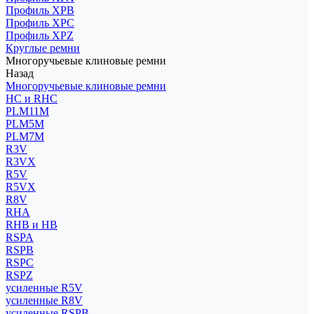
Профиль XPB
Профиль XPC
Профиль XPZ
Круглые ремни
Многоручьевые клиновые ремни
Назад
Многоручьевые клиновые ремни
HC и RHC
PLM11M
PLM5M
PLM7M
R3V
R3VX
R5V
R5VX
R8V
RHA
RHB и HB
RSPA
RSPB
RSPC
RSPZ
усиленные R5V
усиленные R8V
усиленные RSPB