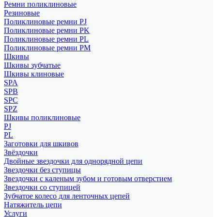
Ремни поликлиновые
Резиновые
Поликлиновые ремни PJ
Поликлиновые ремни PK
Поликлиновые ремни PL
Поликлиновые ремни PM
Шкивы
Шкивы зубчатые
Шкивы клиновые
SPA
SPB
SPC
SPZ
Шкивы поликлиновые
PJ
PL
Заготовки для шкивов
Звёздочки
Двойные звездочки для однорядной цепи
Звездочки без ступицы
Звездочки с каленым зубом и готовым отверстием
Звездочки со ступицей
Зубчатое колесо для ленточных цепей
Натяжитель цепи
Услуги