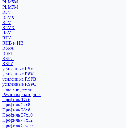
PLM5M
PLM7M
R3V
R3VX
R5V
R5VX
R8V
RHA
RHB и HB
RSPA
RSPB
RSPC
RSPZ
усиленные R5V
усиленные R8V
усиленные RSPB
усиленные RSPC
Плоские ремни
Ремни вариаторные
Профиль 17x6
Профиль 22x8
Профиль 28x8
Профиль 37x10
Профиль 47x12
Профиль 55x16