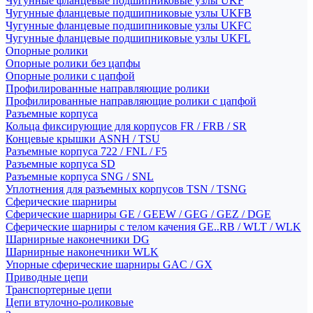
Чугунные фланцевые подшипниковые узлы UKF
Чугунные фланцевые подшипниковые узлы UKFB
Чугунные фланцевые подшипниковые узлы UKFC
Чугунные фланцевые подшипниковые узлы UKFL
Опорные ролики
Опорные ролики без цапфы
Опорные ролики с цапфой
Профилированные направляющие ролики
Профилированные направляющие ролики с цапфой
Разъемные корпуса
Кольца фиксирующие для корпусов FR / FRB / SR
Концевые крышки ASNH / TSU
Разъемные корпуса 722 / FNL / F5
Разъемные корпуса SD
Разъемные корпуса SNG / SNL
Уплотнения для разъемных корпусов TSN / TSNG
Сферические шарниры
Сферические шарниры GE / GEEW / GEG / GEZ / DGE
Сферические шарниры с телом качения GE..RB / WLT / WLK
Шарнирные наконечники DG
Шарнирные наконечники WLK
Упорные сферические шарниры GAC / GX
Приводные цепи
Транспортерные цепи
Цепи втулочно-роликовые