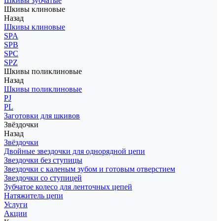
Шкивы зубчатые
Шкивы клиновые
Назад
Шкивы клиновые
SPA
SPB
SPC
SPZ
Шкивы поликлиновые
Назад
Шкивы поликлиновые
PJ
PL
Заготовки для шкивов
Звёздочки
Назад
Звёздочки
Двойные звездочки для однорядной цепи
Звездочки без ступицы
Звездочки с каленым зубом и готовым отверстием
Звездочки со ступицей
Зубчатое колесо для ленточных цепей
Натяжитель цепи
Услуги
Акции