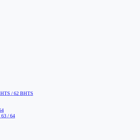
BHTS / 62 BHTS
64
63 / 64