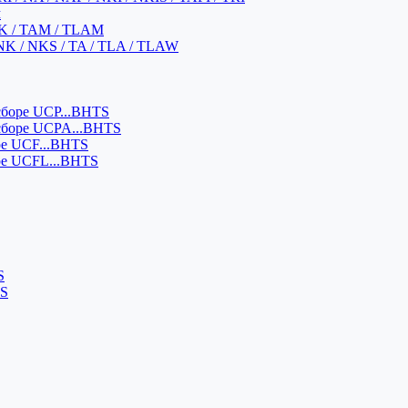
м
K / TAM / TLAM
NK / NKS / TA / TLA / TLAW
боре UCP...BHTS
сборе UCPA...BHTS
ре UCF...BHTS
ре UCFL...BHTS
S
SS