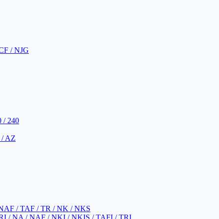
CF / NJG
 / 240
 / AZ
NAF / TAF / TR / NK / NKS
 / NA / NAF / NKI / NKIS / TAFI / TRI