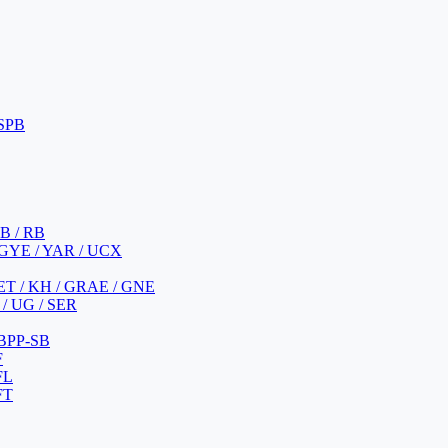
 SPB
 B / RB
 GYE / YAR / UCX
YET / KH / GRAE / GNE
/ UG / SER
 BPP-SB
F
FL
FT