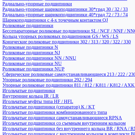
Радиально-упорные подшипники
Радиально-упорные шарикоподшипники 30*град 30 / 32 / 33
Радиально-упорные шарикоподшипники 40*град 72 / 73 / 74
Шарикоподшипники с 4-х точечным контактом QJ
Роликовые подшипники
Бессепараторные роликовые подшипники SL / NCF / NNF / NN
Кольца упорных роликовых подшипников GS / WS / LS
Конические роликовые подшипники 302 / 313 / 320 / 322 / 330
Роликовые подшипники N
Роликовые подшипники NJ
Роликовые подшипники NN / NNU
Роликовые подшипники NU
Роликовые подшипники NUP
Сферические роликовые самоустанавливающиеся 213 / 222 / 230
Упорные роликовые подшипники 292 / 294
Упорные роликовые подшипники 811 / 812 / K811 / K812 / AXK
Игольчатые подшипники
Внутренние кольца IR / LR
Игольчатые муфты типа HF / HFL
Игольчатые подшипники (сепаратор) K / KT
Игольчатые подшипники комбинированного типа
Игольчатые подшипники самоустанавливающиеся RPNA
Игольчатые подшипники со съемным внутренним кольцом
Игольчатые подшипники без внутреннего кольца BR / RNA / R
Игольчатые подшипники с внутренним кольцом в комплекте BRI