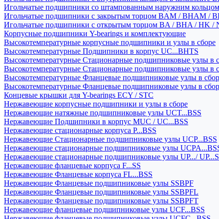
Игольчатые подшипники со штампованным наружним кольцо
Игольчатые подшипники с закрытым торцом BAM / BHAM / B
Игольчатые подшипники с открытым торцом BA / BHA / HK / 
Корпусные подшипники Y-bearings и комплектующие
Высокотемпературные корпусные подшипники и узлы в сборе
Высокотемпературные Подшипники в корпус UC...BHTS
Высокотемпературные Стационарные подшипниковые узлы в с
Высокотемпературные Стационарные подшипниковые узлы в 
Высокотемпературные Фланцевые подшипниковые узлы в сбо
Высокотемпературные Фланцевые подшипниковые узлы в сбо
Концевые крышки для Y-bearings ECY / STC
Нержавеющие корпусные подшипники и узлы в сборе
Нержавеющие натяжные подшипниковые узлы UCT...BSS
Нержавеющие Подшипники в корпус MUC / UC...BSS
Нержавеющие стационарные корпуса P...BSS
Нержавеющие Стационарные подшипниковые узлы UCP...BSS
Нержавеющие стационарные подшипниковые узлы UCPA...BS
Нержавеющие стационарные подшипниковые узлы UP.../ UP...
Нержавеющие фланцевые корпуса F...SS
Нержавеющие Фланцевые корпуса FL...BSS
Нержавеющие Фланцевые подшипниковые узлы SSBPF
Нержавеющие Фланцевые подшипниковые узлы SSBPFL
Нержавеющие Фланцевые подшипниковые узлы SSBPFT
Нержавеющие фланцевые подшипниковые узлы UCF...BSS
Нержавеющие фланцевые подшипниковые узлы UCFC...BSS