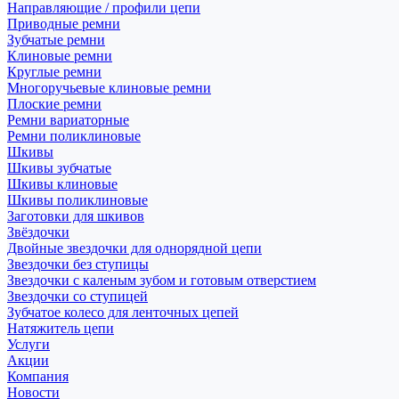
Направляющие / профили цепи
Приводные ремни
Зубчатые ремни
Клиновые ремни
Круглые ремни
Многоручьевые клиновые ремни
Плоские ремни
Ремни вариаторные
Ремни поликлиновые
Шкивы
Шкивы зубчатые
Шкивы клиновые
Шкивы поликлиновые
Заготовки для шкивов
Звёздочки
Двойные звездочки для однорядной цепи
Звездочки без ступицы
Звездочки с каленым зубом и готовым отверстием
Звездочки со ступицей
Зубчатое колесо для ленточных цепей
Натяжитель цепи
Услуги
Акции
Компания
Новости