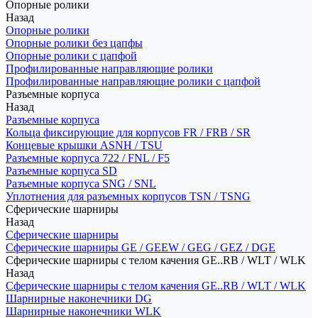
Опорные ролики
Назад
Опорные ролики
Опорные ролики без цапфы
Опорные ролики с цапфой
Профилированные направляющие ролики
Профилированные направляющие ролики с цапфой
Разъемные корпуса
Назад
Разъемные корпуса
Кольца фиксирующие для корпусов FR / FRB / SR
Концевые крышки ASNH / TSU
Разъемные корпуса 722 / FNL / F5
Разъемные корпуса SD
Разъемные корпуса SNG / SNL
Уплотнения для разъемных корпусов TSN / TSNG
Сферические шарниры
Назад
Сферические шарниры
Сферические шарниры GE / GEEW / GEG / GEZ / DGE
Сферические шарниры с телом качения GE..RB / WLT / WLK
Назад
Сферические шарниры с телом качения GE..RB / WLT / WLK
Шарнирные наконечники DG
Шарнирные наконечники WLK