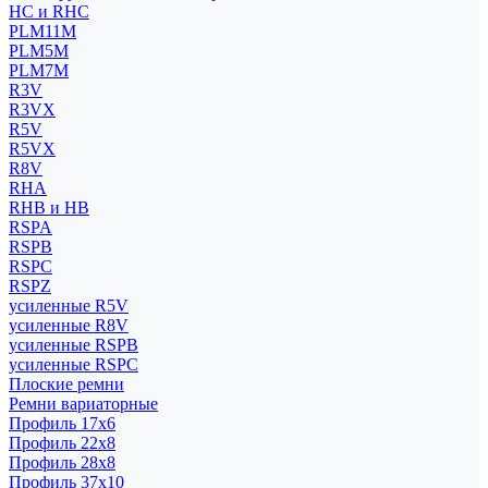
HC и RHC
PLM11M
PLM5M
PLM7M
R3V
R3VX
R5V
R5VX
R8V
RHA
RHB и HB
RSPA
RSPB
RSPC
RSPZ
усиленные R5V
усиленные R8V
усиленные RSPB
усиленные RSPC
Плоские ремни
Ремни вариаторные
Профиль 17x6
Профиль 22x8
Профиль 28x8
Профиль 37x10