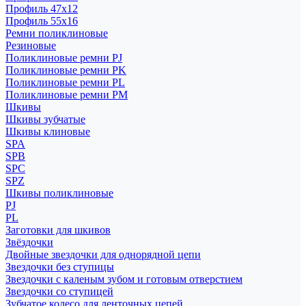
Профиль 47x12
Профиль 55x16
Ремни поликлиновые
Резиновые
Поликлиновые ремни PJ
Поликлиновые ремни PK
Поликлиновые ремни PL
Поликлиновые ремни PM
Шкивы
Шкивы зубчатые
Шкивы клиновые
SPA
SPB
SPC
SPZ
Шкивы поликлиновые
PJ
PL
Заготовки для шкивов
Звёздочки
Двойные звездочки для однорядной цепи
Звездочки без ступицы
Звездочки с каленым зубом и готовым отверстием
Звездочки со ступицей
Зубчатое колесо для ленточных цепей