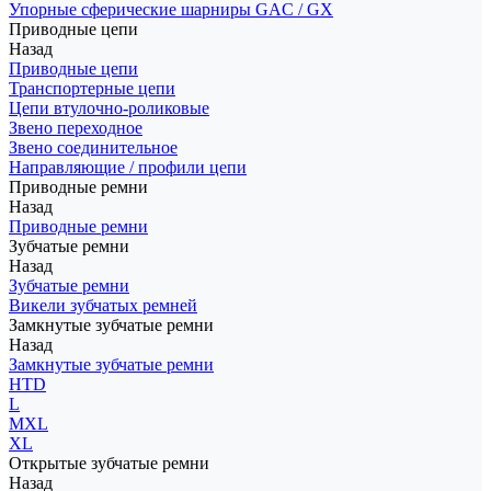
Упорные сферические шарниры GAC / GX
Приводные цепи
Назад
Приводные цепи
Транспортерные цепи
Цепи втулочно-роликовые
Звено переходное
Звено соединительное
Направляющие / профили цепи
Приводные ремни
Назад
Приводные ремни
Зубчатые ремни
Назад
Зубчатые ремни
Викели зубчатых ремней
Замкнутые зубчатые ремни
Назад
Замкнутые зубчатые ремни
HTD
L
MXL
XL
Открытые зубчатые ремни
Назад