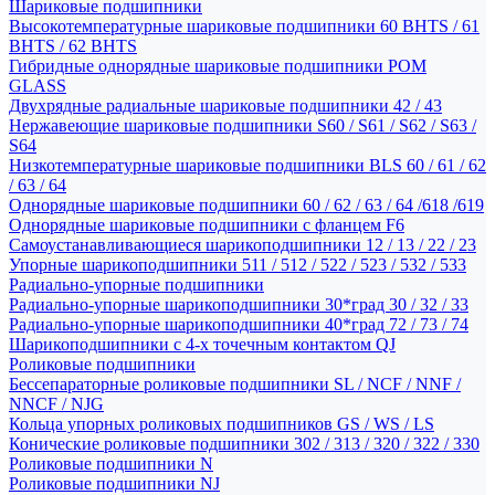
Шариковые подшипники
Высокотемпературные шариковые подшипники 60 BHTS / 61
BHTS / 62 BHTS
Гибридные однорядные шариковые подшипники POM
GLASS
Двухрядные радиальные шариковые подшипники 42 / 43
Нержавеющие шариковые подшипники S60 / S61 / S62 / S63 /
S64
Низкотемпературные шариковые подшипники BLS 60 / 61 / 62
/ 63 / 64
Однорядные шариковые подшипники 60 / 62 / 63 / 64 /618 /619
Однорядные шариковые подшипники с фланцем F6
Самоустанавливающиеся шарикоподшипники 12 / 13 / 22 / 23
Упорные шарикоподшипники 511 / 512 / 522 / 523 / 532 / 533
Радиально-упорные подшипники
Радиально-упорные шарикоподшипники 30*град 30 / 32 / 33
Радиально-упорные шарикоподшипники 40*град 72 / 73 / 74
Шарикоподшипники с 4-х точечным контактом QJ
Роликовые подшипники
Бессепараторные роликовые подшипники SL / NCF / NNF /
NNCF / NJG
Кольца упорных роликовых подшипников GS / WS / LS
Конические роликовые подшипники 302 / 313 / 320 / 322 / 330
Роликовые подшипники N
Роликовые подшипники NJ