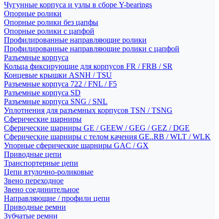
Чугунные корпуса и узлы в сборе Y-bearings
Опорные ролики
Опорные ролики без цапфы
Опорные ролики с цапфой
Профилированные направляющие ролики
Профилированные направляющие ролики с цапфой
Разъемные корпуса
Кольца фиксирующие для корпусов FR / FRB / SR
Концевые крышки ASNH / TSU
Разъемные корпуса 722 / FNL / F5
Разъемные корпуса SD
Разъемные корпуса SNG / SNL
Уплотнения для разъемных корпусов TSN / TSNG
Сферические шарниры
Сферические шарниры GE / GEEW / GEG / GEZ / DGE
Сферические шарниры с телом качения GE..RB / WLT / WLK
Упорные сферические шарниры GAC / GX
Приводные цепи
Транспортерные цепи
Цепи втулочно-роликовые
Звено переходное
Звено соединительное
Направляющие / профили цепи
Приводные ремни
Зубчатые ремни