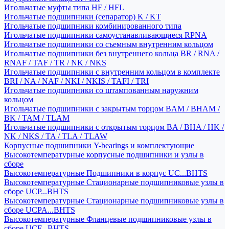
Игольчатые муфты типа HF / HFL
Игольчатые подшипники (сепаратор) K / KT
Игольчатые подшипники комбинированного типа
Игольчатые подшипники самоустанавливающиеся RPNA
Игольчатые подшипники со съемным внутренним кольцом
Игольчатые подшипники без внутреннего кольца BR / RNA /
RNAF / TAF / TR / NK / NKS
Игольчатые подшипники с внутренним кольцом в комплекте
BRI / NA / NAF / NKI / NKIS / TAFI / TRI
Игольчатые подшипники со штампованным наружним
кольцом
Игольчатые подшипники с закрытым торцом BAM / BHAM /
BK / TAM / TLAM
Игольчатые подшипники с открытым торцом BA / BHA / HK /
NK / NKS / TA / TLA / TLAW
Корпусные подшипники Y-bearings и комплектующие
Высокотемпературные корпусные подшипники и узлы в
сборе
Высокотемпературные Подшипники в корпус UC...BHTS
Высокотемпературные Стационарные подшипниковые узлы в
сборе UCP...BHTS
Высокотемпературные Стационарные подшипниковые узлы в
сборе UCPA...BHTS
Высокотемпературные Фланцевые подшипниковые узлы в
сборе UCF...BHTS