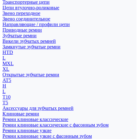
Транспортерные цепи
Цепи втулочно-роликовые
Звено переходное
Звено соединительное
Направляющие / профили цепи
Приводные ремни
Зубчатые ремни
Викели зубчатых ремней
Замкнутые зубчатые ремни
HTD
L
MXL
XL
Открытые зубчатые ремни
AT5
H
L
T10
T5
Аксессуары для зубчатых ремней
Клиновые ремни
Ремни клиновые классические
Ремни клиновые классические с фасонным зубом
Ремни клиновые узкие
Ремни клиновые узкие с фасонным зубом