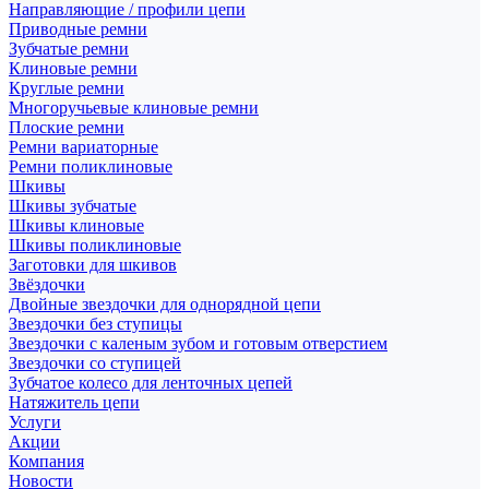
Направляющие / профили цепи
Приводные ремни
Зубчатые ремни
Клиновые ремни
Круглые ремни
Многоручьевые клиновые ремни
Плоские ремни
Ремни вариаторные
Ремни поликлиновые
Шкивы
Шкивы зубчатые
Шкивы клиновые
Шкивы поликлиновые
Заготовки для шкивов
Звёздочки
Двойные звездочки для однорядной цепи
Звездочки без ступицы
Звездочки с каленым зубом и готовым отверстием
Звездочки со ступицей
Зубчатое колесо для ленточных цепей
Натяжитель цепи
Услуги
Акции
Компания
Новости