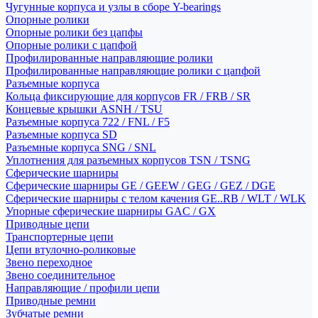
Чугунные корпуса и узлы в сборе Y-bearings
Опорные ролики
Опорные ролики без цапфы
Опорные ролики с цапфой
Профилированные направляющие ролики
Профилированные направляющие ролики с цапфой
Разъемные корпуса
Кольца фиксирующие для корпусов FR / FRB / SR
Концевые крышки ASNH / TSU
Разъемные корпуса 722 / FNL / F5
Разъемные корпуса SD
Разъемные корпуса SNG / SNL
Уплотнения для разъемных корпусов TSN / TSNG
Сферические шарниры
Сферические шарниры GE / GEEW / GEG / GEZ / DGE
Сферические шарниры с телом качения GE..RB / WLT / WLK
Упорные сферические шарниры GAC / GX
Приводные цепи
Транспортерные цепи
Цепи втулочно-роликовые
Звено переходное
Звено соединительное
Направляющие / профили цепи
Приводные ремни
Зубчатые ремни