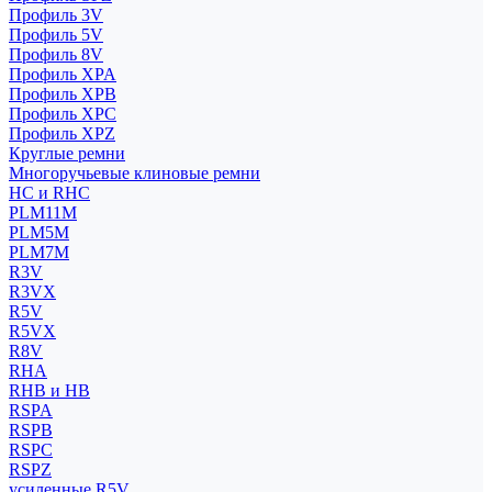
Профиль 3V
Профиль 5V
Профиль 8V
Профиль XPA
Профиль XPB
Профиль XPC
Профиль XPZ
Круглые ремни
Многоручьевые клиновые ремни
HC и RHC
PLM11M
PLM5M
PLM7M
R3V
R3VX
R5V
R5VX
R8V
RHA
RHB и HB
RSPA
RSPB
RSPC
RSPZ
усиленные R5V