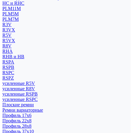
HC и RHC
PLM11M
PLM5M
PLM7M
R3V
R3VX
R5V
R5VX
R8V
RHA
RHB и HB
RSPA
RSPB
RSPC
RSPZ
усиленные R5V
усиленные R8V
усиленные RSPB
усиленные RSPC
Плоские ремни
Ремни вариаторные
Профиль 17x6
Профиль 22x8
Профиль 28x8
Профиль 37x10