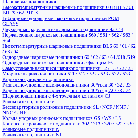
Шариковые подшипники
Высокотемпературные шариковые подшипники 60 BHTS / 61
BHTS / 62 BHTS
Гибридные однорядные шариковые подшипники POM
GLASS
Двухрядные радиальные шариковые подшипники 42 / 43
Нержавеющие шариковые подшипники S60 / S61 / S62 / S63 /
S64
Низкотемпературные шариковые подшипники BLS 60 / 61 / 62
/ 63 / 64
Однорядные шариковые подшипники 60 / 62 / 63 / 64 /618 /619
Однорядные шариковые подшипники с фланцем F6
Самоустанавливающиеся шарикоподшипники 12 / 13 / 22 / 23
Упорные шарикоподшипники 511 / 512 / 522 / 523 / 532 / 533
Радиально-упорные подшипники
Радиально-упорные шарикоподшипники 30*град 30 / 32 / 33
Радиально-упорные шарикоподшипники 40*град 72 / 73 / 74
Шарикоподшипники с 4-х точечным контактом QJ
Роликовые подшипники
Бессепараторные роликовые подшипники SL / NCF / NNF /
NNCF / NJG
Кольца упорных роликовых подшипников GS / WS / LS
Конические роликовые подшипники 302 / 313 / 320 / 322 / 330
Роликовые подшипники N
Роликовые подшипники NJ