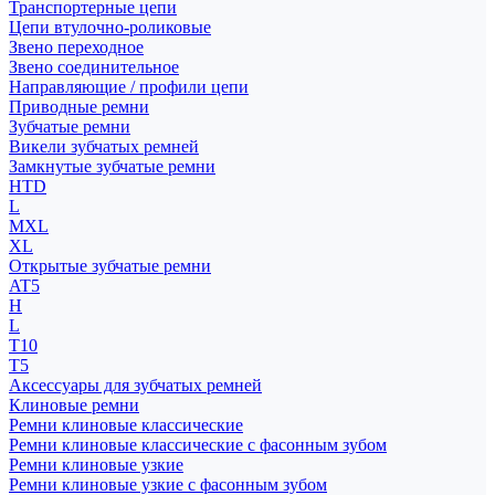
Транспортерные цепи
Цепи втулочно-роликовые
Звено переходное
Звено соединительное
Направляющие / профили цепи
Приводные ремни
Зубчатые ремни
Викели зубчатых ремней
Замкнутые зубчатые ремни
HTD
L
MXL
XL
Открытые зубчатые ремни
AT5
H
L
T10
T5
Аксессуары для зубчатых ремней
Клиновые ремни
Ремни клиновые классические
Ремни клиновые классические с фасонным зубом
Ремни клиновые узкие
Ремни клиновые узкие с фасонным зубом