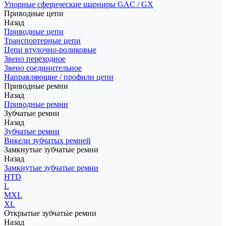
Упорные сферические шарниры GAC / GX
Приводные цепи
Назад
Приводные цепи
Транспортерные цепи
Цепи втулочно-роликовые
Звено переходное
Звено соединительное
Направляющие / профили цепи
Приводные ремни
Назад
Приводные ремни
Зубчатые ремни
Назад
Зубчатые ремни
Викели зубчатых ремней
Замкнутые зубчатые ремни
Назад
Замкнутые зубчатые ремни
HTD
L
MXL
XL
Открытые зубчатые ремни
Назад