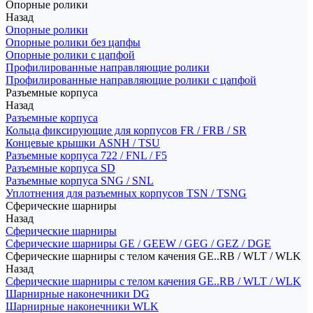
Опорные ролики
Назад
Опорные ролики
Опорные ролики без цапфы
Опорные ролики с цапфой
Профилированные направляющие ролики
Профилированные направляющие ролики с цапфой
Разъемные корпуса
Назад
Разъемные корпуса
Кольца фиксирующие для корпусов FR / FRB / SR
Концевые крышки ASNH / TSU
Разъемные корпуса 722 / FNL / F5
Разъемные корпуса SD
Разъемные корпуса SNG / SNL
Уплотнения для разъемных корпусов TSN / TSNG
Сферические шарниры
Назад
Сферические шарниры
Сферические шарниры GE / GEEW / GEG / GEZ / DGE
Сферические шарниры с телом качения GE..RB / WLT / WLK
Назад
Сферические шарниры с телом качения GE..RB / WLT / WLK
Шарнирные наконечники DG
Шарнирные наконечники WLK