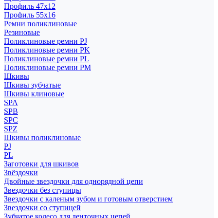
Профиль 47x12
Профиль 55x16
Ремни поликлиновые
Резиновые
Поликлиновые ремни PJ
Поликлиновые ремни PK
Поликлиновые ремни PL
Поликлиновые ремни PM
Шкивы
Шкивы зубчатые
Шкивы клиновые
SPA
SPB
SPC
SPZ
Шкивы поликлиновые
PJ
PL
Заготовки для шкивов
Звёздочки
Двойные звездочки для однорядной цепи
Звездочки без ступицы
Звездочки с каленым зубом и готовым отверстием
Звездочки со ступицей
Зубчатое колесо для ленточных цепей