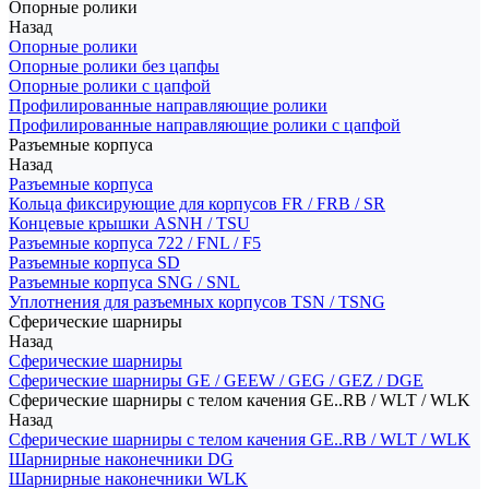
Опорные ролики
Назад
Опорные ролики
Опорные ролики без цапфы
Опорные ролики с цапфой
Профилированные направляющие ролики
Профилированные направляющие ролики с цапфой
Разъемные корпуса
Назад
Разъемные корпуса
Кольца фиксирующие для корпусов FR / FRB / SR
Концевые крышки ASNH / TSU
Разъемные корпуса 722 / FNL / F5
Разъемные корпуса SD
Разъемные корпуса SNG / SNL
Уплотнения для разъемных корпусов TSN / TSNG
Сферические шарниры
Назад
Сферические шарниры
Сферические шарниры GE / GEEW / GEG / GEZ / DGE
Сферические шарниры с телом качения GE..RB / WLT / WLK
Назад
Сферические шарниры с телом качения GE..RB / WLT / WLK
Шарнирные наконечники DG
Шарнирные наконечники WLK