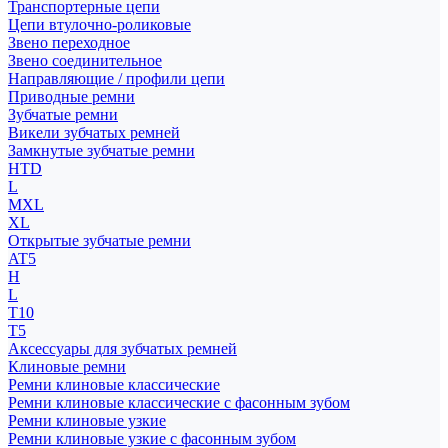
Транспортерные цепи
Цепи втулочно-роликовые
Звено переходное
Звено соединительное
Направляющие / профили цепи
Приводные ремни
Зубчатые ремни
Викели зубчатых ремней
Замкнутые зубчатые ремни
HTD
L
MXL
XL
Открытые зубчатые ремни
AT5
H
L
T10
T5
Аксессуары для зубчатых ремней
Клиновые ремни
Ремни клиновые классические
Ремни клиновые классические с фасонным зубом
Ремни клиновые узкие
Ремни клиновые узкие с фасонным зубом