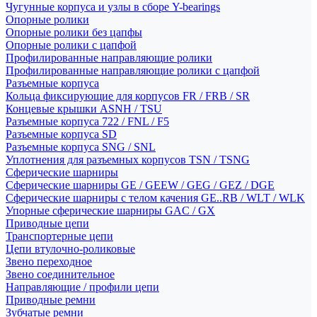
Чугунные корпуса и узлы в сборе Y-bearings
Опорные ролики
Опорные ролики без цапфы
Опорные ролики с цапфой
Профилированные направляющие ролики
Профилированные направляющие ролики с цапфой
Разъемные корпуса
Кольца фиксирующие для корпусов FR / FRB / SR
Концевые крышки ASNH / TSU
Разъемные корпуса 722 / FNL / F5
Разъемные корпуса SD
Разъемные корпуса SNG / SNL
Уплотнения для разъемных корпусов TSN / TSNG
Сферические шарниры
Сферические шарниры GE / GEEW / GEG / GEZ / DGE
Сферические шарниры с телом качения GE..RB / WLT / WLK
Упорные сферические шарниры GAC / GX
Приводные цепи
Транспортерные цепи
Цепи втулочно-роликовые
Звено переходное
Звено соединительное
Направляющие / профили цепи
Приводные ремни
Зубчатые ремни