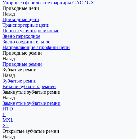
Упорные сферические шарниры GAC / GX
Приводные цепи
Назад
Приводные цепи
Транспортерные цепи
Цепи втулочно-роликовые
Звено переходное
Звено соединительное
Направляющие / профили цепи
Приводные ремни
Назад
Приводные ремни
Зубчатые ремни
Назад
Зубчатые ремни
Викели зубчатых ремней
Замкнутые зубчатые ремни
Назад
Замкнутые зубчатые ремни
HTD
L
MXL
XL
Открытые зубчатые ремни
Назад