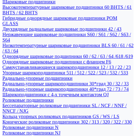
Шариковые подшипники
Высокотемпературные шариковые подшипники 60 BHTS / 61
BHTS / 62 BHTS
Гибридные однорядные шариковые подшипники POM
GLASS
Двухрядные радиальные шариковые подшипники 42 / 43
Нержавеющие шариковые подшипники S60 / S61 / S62 / S63 /
S64
Низкотемпературные шариковые подшипники BLS 60 / 61 / 62
/ 63 / 64
Однорядные шариковые подшипники 60 / 62 / 63 / 64 /618 /619
Однорядные шариковые подшипники с фланцем F6
Самоустанавливающиеся шарикоподшипники 12 / 13 / 22 / 23
Упорные шарикоподшипники 511 / 512 / 522 / 523 / 532 / 533
Радиально-упорные подшипники
Радиально-упорные шарикоподшипники 30*град 30 / 32 / 33
Радиально-упорные шарикоподшипники 40*град 72 / 73 / 74
Шарикоподшипники с 4-х точечным контактом QJ
Роликовые подшипники
Бессепараторные роликовые подшипники SL / NCF / NNF /
NNCF / NJG
Кольца упорных роликовых подшипников GS / WS / LS
Конические роликовые подшипники 302 / 313 / 320 / 322 / 330
Роликовые подшипники N
Роликовые подшипники NJ