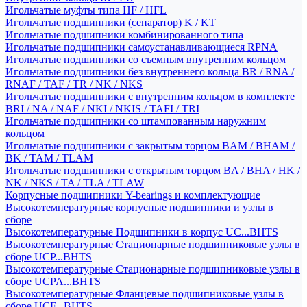
Игольчатые муфты типа HF / HFL
Игольчатые подшипники (сепаратор) K / KT
Игольчатые подшипники комбинированного типа
Игольчатые подшипники самоустанавливающиеся RPNA
Игольчатые подшипники со съемным внутренним кольцом
Игольчатые подшипники без внутреннего кольца BR / RNA /
RNAF / TAF / TR / NK / NKS
Игольчатые подшипники с внутренним кольцом в комплекте
BRI / NA / NAF / NKI / NKIS / TAFI / TRI
Игольчатые подшипники со штампованным наружним
кольцом
Игольчатые подшипники с закрытым торцом BAM / BHAM /
BK / TAM / TLAM
Игольчатые подшипники с открытым торцом BA / BHA / HK /
NK / NKS / TA / TLA / TLAW
Корпусные подшипники Y-bearings и комплектующие
Высокотемпературные корпусные подшипники и узлы в
сборе
Высокотемпературные Подшипники в корпус UC...BHTS
Высокотемпературные Стационарные подшипниковые узлы в
сборе UCP...BHTS
Высокотемпературные Стационарные подшипниковые узлы в
сборе UCPA...BHTS
Высокотемпературные Фланцевые подшипниковые узлы в
сборе UCF...BHTS