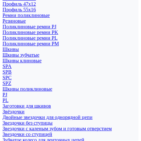
Профиль 47x12
Профиль 55x16
Ремни поликлиновые
Резиновые
Поликлиновые ремни PJ
Поликлиновые ремни PK
Поликлиновые ремни PL
Поликлиновые ремни PM
Шкивы
Шкивы зубчатые
Шкивы клиновые
SPA
SPB
SPC
SPZ
Шкивы поликлиновые
PJ
PL
Заготовки для шкивов
Звёздочки
Двойные звездочки для однорядной цепи
Звездочки без ступицы
Звездочки с каленым зубом и готовым отверстием
Звездочки со ступицей
Зубчатое колесо для ленточных цепей