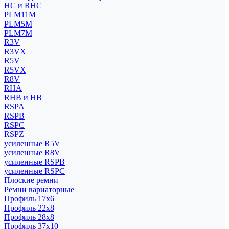
HC и RHC
PLM11M
PLM5M
PLM7M
R3V
R3VX
R5V
R5VX
R8V
RHA
RHB и HB
RSPA
RSPB
RSPC
RSPZ
усиленные R5V
усиленные R8V
усиленные RSPB
усиленные RSPC
Плоские ремни
Ремни вариаторные
Профиль 17x6
Профиль 22x8
Профиль 28x8
Профиль 37x10