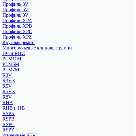
Профиль 3V
Профиль 5V
Профиль 8V
Профиль XPA
Профиль XPB
Профиль XPC
Профиль XPZ
Круглые ремни
Многоручьевые клиновые ремни
HC и RHC
PLM11M
PLM5M
PLM7M
R3V
R3VX
R5V
R5VX
R8V
RHA
RHB и HB
RSPA
RSPB
RSPC
RSPZ
усиленные R5V