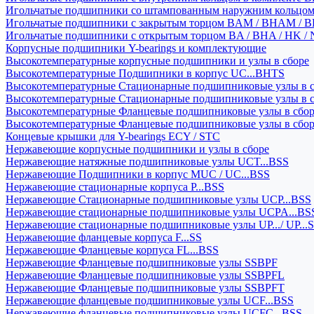
Игольчатые подшипники со штампованным наружним кольцо
Игольчатые подшипники с закрытым торцом BAM / BHAM / B
Игольчатые подшипники с открытым торцом BA / BHA / HK / 
Корпусные подшипники Y-bearings и комплектующие
Высокотемпературные корпусные подшипники и узлы в сборе
Высокотемпературные Подшипники в корпус UC...BHTS
Высокотемпературные Стационарные подшипниковые узлы в с
Высокотемпературные Стационарные подшипниковые узлы в 
Высокотемпературные Фланцевые подшипниковые узлы в сбо
Высокотемпературные Фланцевые подшипниковые узлы в сбо
Концевые крышки для Y-bearings ECY / STC
Нержавеющие корпусные подшипники и узлы в сборе
Нержавеющие натяжные подшипниковые узлы UCT...BSS
Нержавеющие Подшипники в корпус MUC / UC...BSS
Нержавеющие стационарные корпуса P...BSS
Нержавеющие Стационарные подшипниковые узлы UCP...BSS
Нержавеющие стационарные подшипниковые узлы UCPA...BS
Нержавеющие стационарные подшипниковые узлы UP.../ UP...
Нержавеющие фланцевые корпуса F...SS
Нержавеющие Фланцевые корпуса FL...BSS
Нержавеющие Фланцевые подшипниковые узлы SSBPF
Нержавеющие Фланцевые подшипниковые узлы SSBPFL
Нержавеющие Фланцевые подшипниковые узлы SSBPFT
Нержавеющие фланцевые подшипниковые узлы UCF...BSS
Нержавеющие фланцевые подшипниковые узлы UCFC...BSS