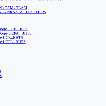
м
K / TAM / TLAM
NK / NKS / TA / TLA / TLAW
боре UCP...BHTS
сборе UCPA...BHTS
ре UCF...BHTS
ре UCFL...BHTS
S
SS