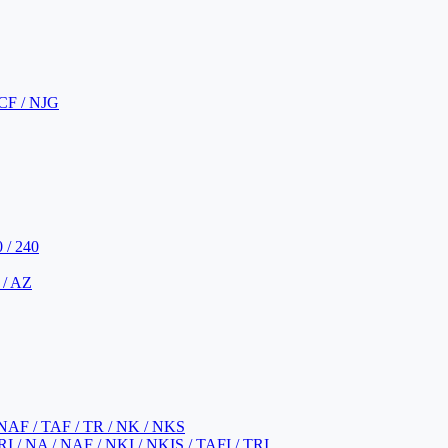
CF / NJG
 / 240
 / AZ
NAF / TAF / TR / NK / NKS
 / NA / NAF / NKI / NKIS / TAFI / TRI