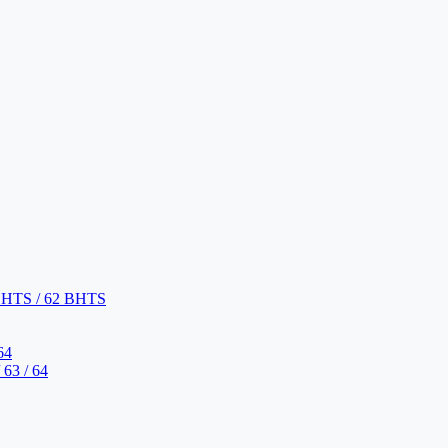
BHTS / 62 BHTS
64
63 / 64