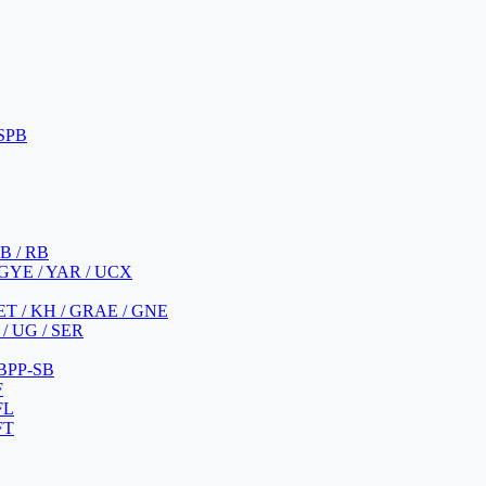
 SPB
 B / RB
 GYE / YAR / UCX
YET / KH / GRAE / GNE
/ UG / SER
 BPP-SB
F
FL
FT