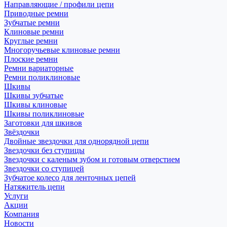
Направляющие / профили цепи
Приводные ремни
Зубчатые ремни
Клиновые ремни
Круглые ремни
Многоручьевые клиновые ремни
Плоские ремни
Ремни вариаторные
Ремни поликлиновые
Шкивы
Шкивы зубчатые
Шкивы клиновые
Шкивы поликлиновые
Заготовки для шкивов
Звёздочки
Двойные звездочки для однорядной цепи
Звездочки без ступицы
Звездочки с каленым зубом и готовым отверстием
Звездочки со ступицей
Зубчатое колесо для ленточных цепей
Натяжитель цепи
Услуги
Акции
Компания
Новости