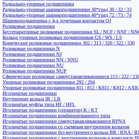
Радиально-упорные подшипники
Радиально-упорные шарикоподшипники 30*град 30 / 32 / 33
Радиально-упорные шарикоподшипники 40*град 72 / 73 / 74
Шарикоподшипники с 4-х точечным контактом QJ
Роликовые подшипники
Бессепараторные роликовые подшипники SL / NCF / NNF / NN
Кольца упорных роликовых подшипников GS / WS / LS
Конические роликовые подшипники 302 / 313 / 320 / 322 / 330
Роликовые подшипники N
Роликовые подшипники NJ
Роликовые подшипники NN / NNU
Роликовые подшипники NU
Роликовые подшипники NUP
Сферические роликовые самоустанавливающиеся 213 / 222 / 230
Упорные роликовые подшипники 292 / 294
Упорные роликовые подшипники 811 / 812 / K811 / K812 / AXK
Игольчатые подшипники
Внутренние кольца IR / LR
Игольчатые муфты типа HF / HFL
Игольчатые подшипники (сепаратор) K / KT
Игольчатые подшипники комбинированного типа
Игольчатые подшипники самоустанавливающиеся RPNA
Игольчатые подшипники со съемным внутренним кольцом
Игольчатые подшипники без внутреннего кольца BR / RNA / R
Игольчатые подшипники с внутренним кольцом в комплекте BRI