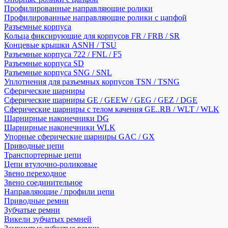
Профилированные направляющие ролики
Профилированные направляющие ролики с цапфой
Разъемные корпуса
Кольца фиксирующие для корпусов FR / FRB / SR
Концевые крышки ASNH / TSU
Разъемные корпуса 722 / FNL / F5
Разъемные корпуса SD
Разъемные корпуса SNG / SNL
Уплотнения для разъемных корпусов TSN / TSNG
Сферические шарниры
Сферические шарниры GE / GEEW / GEG / GEZ / DGE
Сферические шарниры с телом качения GE..RB / WLT / WLK
Шарнирные наконечники DG
Шарнирные наконечники WLK
Упорные сферические шарниры GAC / GX
Приводные цепи
Транспортерные цепи
Цепи втулочно-роликовые
Звено переходное
Звено соединительное
Направляющие / профили цепи
Приводные ремни
Зубчатые ремни
Викели зубчатых ремней