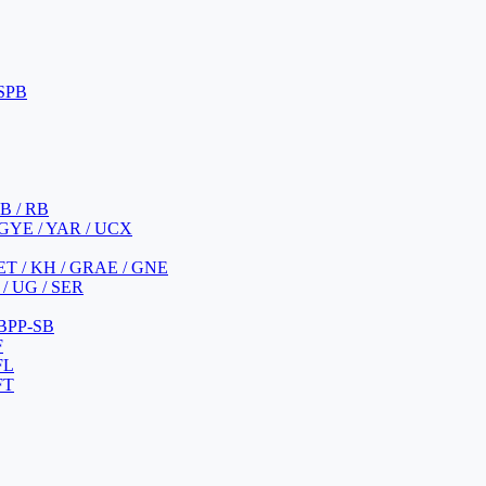
 SPB
 B / RB
 GYE / YAR / UCX
YET / KH / GRAE / GNE
/ UG / SER
 BPP-SB
F
FL
FT