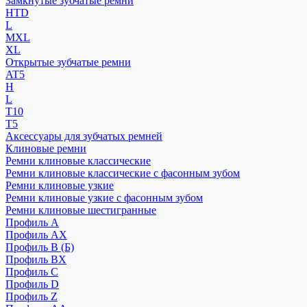
Замкнутые зубчатые ремни
HTD
L
MXL
XL
Открытые зубчатые ремни
AT5
H
L
T10
T5
Аксессуары для зубчатых ремней
Клиновые ремни
Ремни клиновые классические
Ремни клиновые классические с фасонным зубом
Ремни клиновые узкие
Ремни клиновые узкие с фасонным зубом
Ремни клиновые шестигранные
Профиль A
Профиль AX
Профиль B (Б)
Профиль BX
Профиль C
Профиль D
Профиль Z