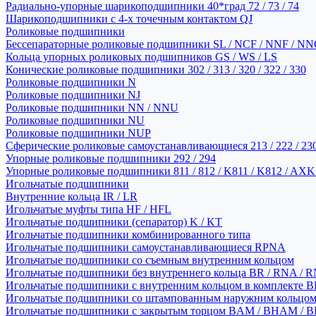
Радиально-упорные шарикоподшипники 40*град 72 / 73 / 74
Шарикоподшипники с 4-х точечным контактом QJ
Роликовые подшипники
Бессепараторные роликовые подшипники SL / NCF / NNF / NN
Кольца упорных роликовых подшипников GS / WS / LS
Конические роликовые подшипники 302 / 313 / 320 / 322 / 330
Роликовые подшипники N
Роликовые подшипники NJ
Роликовые подшипники NN / NNU
Роликовые подшипники NU
Роликовые подшипники NUP
Сферические роликовые самоустанавливающиеся 213 / 222 / 230
Упорные роликовые подшипники 292 / 294
Упорные роликовые подшипники 811 / 812 / K811 / K812 / AXK
Игольчатые подшипники
Внутренние кольца IR / LR
Игольчатые муфты типа HF / HFL
Игольчатые подшипники (сепаратор) K / KT
Игольчатые подшипники комбинированного типа
Игольчатые подшипники самоустанавливающиеся RPNA
Игольчатые подшипники со съемным внутренним кольцом
Игольчатые подшипники без внутреннего кольца BR / RNA / R
Игольчатые подшипники с внутренним кольцом в комплекте BRI
Игольчатые подшипники со штампованным наружним кольцо
Игольчатые подшипники с закрытым торцом BAM / BHAM / B