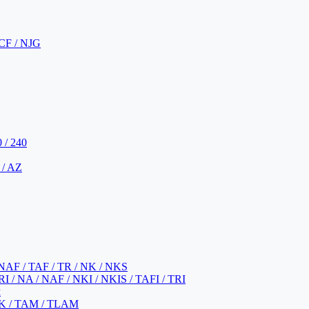
CF / NJG
 / 240
 / AZ
NAF / TAF / TR / NK / NKS
 / NA / NAF / NKI / NKIS / TAFI / TRI
м
K / TAM / TLAM