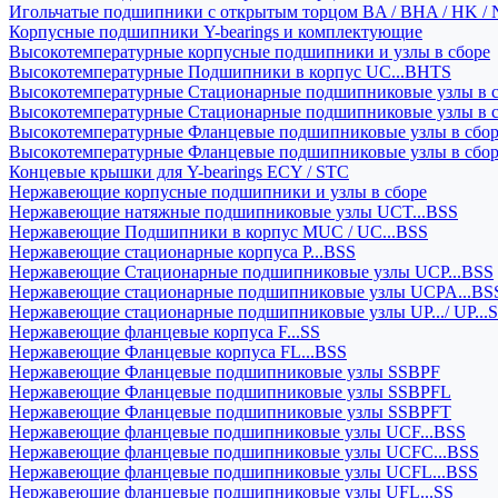
Игольчатые подшипники с открытым торцом BA / BHA / HK / 
Корпусные подшипники Y-bearings и комплектующие
Высокотемпературные корпусные подшипники и узлы в сборе
Высокотемпературные Подшипники в корпус UC...BHTS
Высокотемпературные Стационарные подшипниковые узлы в с
Высокотемпературные Стационарные подшипниковые узлы в 
Высокотемпературные Фланцевые подшипниковые узлы в сбо
Высокотемпературные Фланцевые подшипниковые узлы в сбо
Концевые крышки для Y-bearings ECY / STC
Нержавеющие корпусные подшипники и узлы в сборе
Нержавеющие натяжные подшипниковые узлы UCT...BSS
Нержавеющие Подшипники в корпус MUC / UC...BSS
Нержавеющие стационарные корпуса P...BSS
Нержавеющие Стационарные подшипниковые узлы UCP...BSS
Нержавеющие стационарные подшипниковые узлы UCPA...BS
Нержавеющие стационарные подшипниковые узлы UP.../ UP...
Нержавеющие фланцевые корпуса F...SS
Нержавеющие Фланцевые корпуса FL...BSS
Нержавеющие Фланцевые подшипниковые узлы SSBPF
Нержавеющие Фланцевые подшипниковые узлы SSBPFL
Нержавеющие Фланцевые подшипниковые узлы SSBPFT
Нержавеющие фланцевые подшипниковые узлы UCF...BSS
Нержавеющие фланцевые подшипниковые узлы UCFC...BSS
Нержавеющие фланцевые подшипниковые узлы UCFL...BSS
Нержавеющие фланцевые подшипниковые узлы UFL...SS