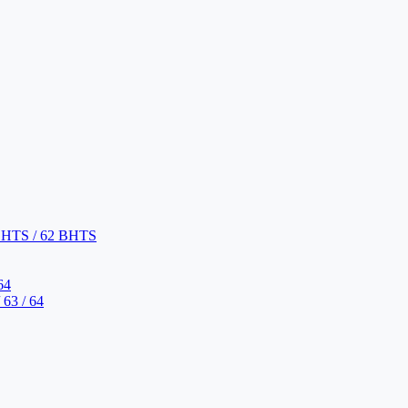
BHTS / 62 BHTS
64
63 / 64