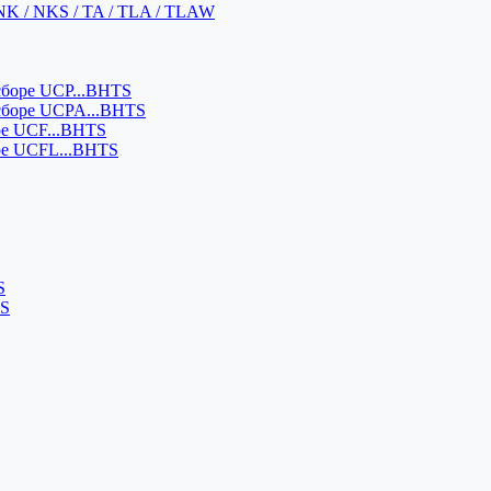
NK / NKS / TA / TLA / TLAW
боре UCP...BHTS
сборе UCPA...BHTS
ре UCF...BHTS
ре UCFL...BHTS
S
SS