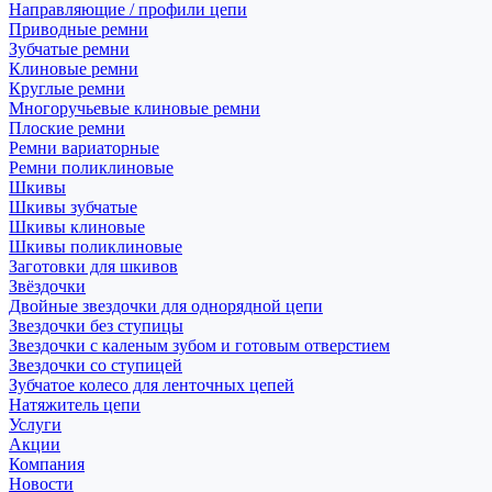
Направляющие / профили цепи
Приводные ремни
Зубчатые ремни
Клиновые ремни
Круглые ремни
Многоручьевые клиновые ремни
Плоские ремни
Ремни вариаторные
Ремни поликлиновые
Шкивы
Шкивы зубчатые
Шкивы клиновые
Шкивы поликлиновые
Заготовки для шкивов
Звёздочки
Двойные звездочки для однорядной цепи
Звездочки без ступицы
Звездочки с каленым зубом и готовым отверстием
Звездочки со ступицей
Зубчатое колесо для ленточных цепей
Натяжитель цепи
Услуги
Акции
Компания
Новости