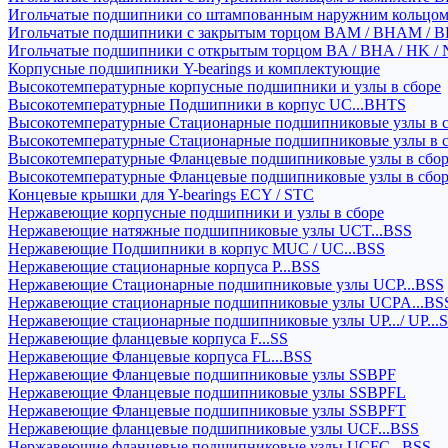
Игольчатые подшипники со штампованным наружним кольцо
Игольчатые подшипники с закрытым торцом BAM / BHAM / B
Игольчатые подшипники с открытым торцом BA / BHA / HK / 
Корпусные подшипники Y-bearings и комплектующие
Высокотемпературные корпусные подшипники и узлы в сборе
Высокотемпературные Подшипники в корпус UC...BHTS
Высокотемпературные Стационарные подшипниковые узлы в с
Высокотемпературные Стационарные подшипниковые узлы в 
Высокотемпературные Фланцевые подшипниковые узлы в сбо
Высокотемпературные Фланцевые подшипниковые узлы в сбо
Концевые крышки для Y-bearings ECY / STC
Нержавеющие корпусные подшипники и узлы в сборе
Нержавеющие натяжные подшипниковые узлы UCT...BSS
Нержавеющие Подшипники в корпус MUC / UC...BSS
Нержавеющие стационарные корпуса P...BSS
Нержавеющие Стационарные подшипниковые узлы UCP...BSS
Нержавеющие стационарные подшипниковые узлы UCPA...BS
Нержавеющие стационарные подшипниковые узлы UP.../ UP...
Нержавеющие фланцевые корпуса F...SS
Нержавеющие Фланцевые корпуса FL...BSS
Нержавеющие Фланцевые подшипниковые узлы SSBPF
Нержавеющие Фланцевые подшипниковые узлы SSBPFL
Нержавеющие Фланцевые подшипниковые узлы SSBPFT
Нержавеющие фланцевые подшипниковые узлы UCF...BSS
Нержавеющие фланцевые подшипниковые узлы UCFC...BSS