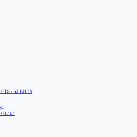
BHTS / 62 BHTS
64
63 / 64