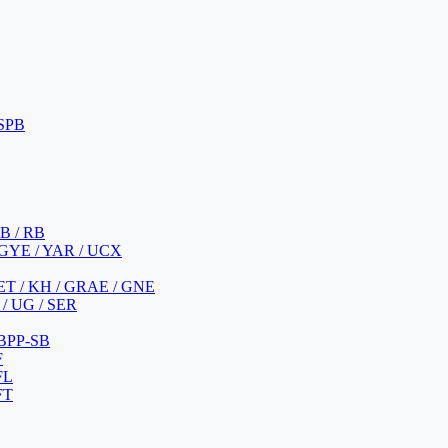
 SPB
 B / RB
 GYE / YAR / UCX
YET / KH / GRAE / GNE
/ UG / SER
 BPP-SB
F
FL
FT