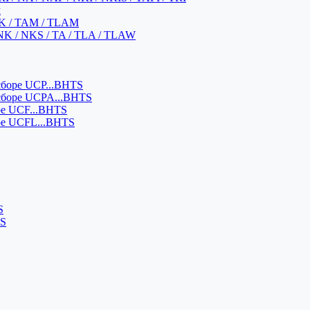
м
K / TAM / TLAM
NK / NKS / TA / TLA / TLAW
боре UCP...BHTS
сборе UCPA...BHTS
ре UCF...BHTS
ре UCFL...BHTS
S
SS