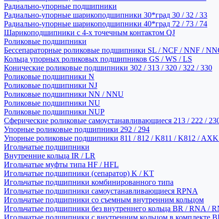
Радиально-упорные подшипники
Радиально-упорные шарикоподшипники 30*град 30 / 32 / 33
Радиально-упорные шарикоподшипники 40*град 72 / 73 / 74
Шарикоподшипники с 4-х точечным контактом QJ
Роликовые подшипники
Бессепараторные роликовые подшипники SL / NCF / NNF / NN
Кольца упорных роликовых подшипников GS / WS / LS
Конические роликовые подшипники 302 / 313 / 320 / 322 / 330
Роликовые подшипники N
Роликовые подшипники NJ
Роликовые подшипники NN / NNU
Роликовые подшипники NU
Роликовые подшипники NUP
Сферические роликовые самоустанавливающиеся 213 / 222 / 230
Упорные роликовые подшипники 292 / 294
Упорные роликовые подшипники 811 / 812 / K811 / K812 / AXK
Игольчатые подшипники
Внутренние кольца IR / LR
Игольчатые муфты типа HF / HFL
Игольчатые подшипники (сепаратор) K / KT
Игольчатые подшипники комбинированного типа
Игольчатые подшипники самоустанавливающиеся RPNA
Игольчатые подшипники со съемным внутренним кольцом
Игольчатые подшипники без внутреннего кольца BR / RNA / R
Игольчатые подшипники с внутренним кольцом в комплекте BRI