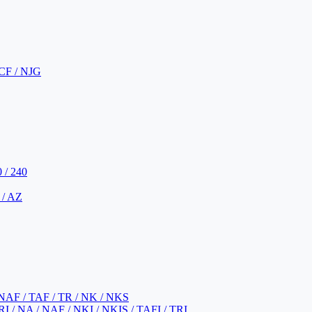
CF / NJG
 / 240
 / AZ
NAF / TAF / TR / NK / NKS
 / NA / NAF / NKI / NKIS / TAFI / TRI