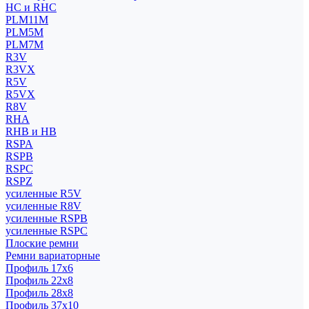
HC и RHC
PLM11M
PLM5M
PLM7M
R3V
R3VX
R5V
R5VX
R8V
RHA
RHB и HB
RSPA
RSPB
RSPC
RSPZ
усиленные R5V
усиленные R8V
усиленные RSPB
усиленные RSPC
Плоские ремни
Ремни вариаторные
Профиль 17x6
Профиль 22x8
Профиль 28x8
Профиль 37x10