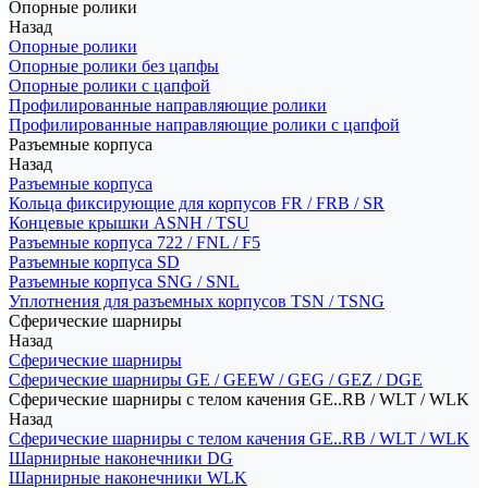
Опорные ролики
Назад
Опорные ролики
Опорные ролики без цапфы
Опорные ролики с цапфой
Профилированные направляющие ролики
Профилированные направляющие ролики с цапфой
Разъемные корпуса
Назад
Разъемные корпуса
Кольца фиксирующие для корпусов FR / FRB / SR
Концевые крышки ASNH / TSU
Разъемные корпуса 722 / FNL / F5
Разъемные корпуса SD
Разъемные корпуса SNG / SNL
Уплотнения для разъемных корпусов TSN / TSNG
Сферические шарниры
Назад
Сферические шарниры
Сферические шарниры GE / GEEW / GEG / GEZ / DGE
Сферические шарниры с телом качения GE..RB / WLT / WLK
Назад
Сферические шарниры с телом качения GE..RB / WLT / WLK
Шарнирные наконечники DG
Шарнирные наконечники WLK