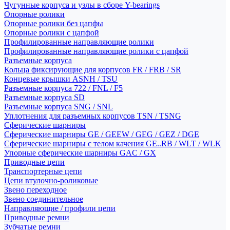
Чугунные корпуса и узлы в сборе Y-bearings
Опорные ролики
Опорные ролики без цапфы
Опорные ролики с цапфой
Профилированные направляющие ролики
Профилированные направляющие ролики с цапфой
Разъемные корпуса
Кольца фиксирующие для корпусов FR / FRB / SR
Концевые крышки ASNH / TSU
Разъемные корпуса 722 / FNL / F5
Разъемные корпуса SD
Разъемные корпуса SNG / SNL
Уплотнения для разъемных корпусов TSN / TSNG
Сферические шарниры
Сферические шарниры GE / GEEW / GEG / GEZ / DGE
Сферические шарниры с телом качения GE..RB / WLT / WLK
Упорные сферические шарниры GAC / GX
Приводные цепи
Транспортерные цепи
Цепи втулочно-роликовые
Звено переходное
Звено соединительное
Направляющие / профили цепи
Приводные ремни
Зубчатые ремни