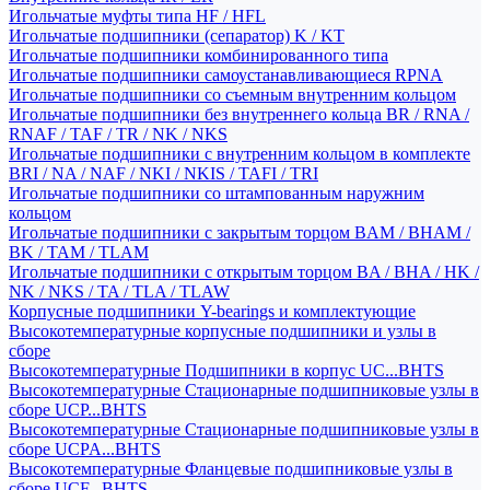
Игольчатые муфты типа HF / HFL
Игольчатые подшипники (сепаратор) K / KT
Игольчатые подшипники комбинированного типа
Игольчатые подшипники самоустанавливающиеся RPNA
Игольчатые подшипники со съемным внутренним кольцом
Игольчатые подшипники без внутреннего кольца BR / RNA /
RNAF / TAF / TR / NK / NKS
Игольчатые подшипники с внутренним кольцом в комплекте
BRI / NA / NAF / NKI / NKIS / TAFI / TRI
Игольчатые подшипники со штампованным наружним
кольцом
Игольчатые подшипники с закрытым торцом BAM / BHAM /
BK / TAM / TLAM
Игольчатые подшипники с открытым торцом BA / BHA / HK /
NK / NKS / TA / TLA / TLAW
Корпусные подшипники Y-bearings и комплектующие
Высокотемпературные корпусные подшипники и узлы в
сборе
Высокотемпературные Подшипники в корпус UC...BHTS
Высокотемпературные Стационарные подшипниковые узлы в
сборе UCP...BHTS
Высокотемпературные Стационарные подшипниковые узлы в
сборе UCPA...BHTS
Высокотемпературные Фланцевые подшипниковые узлы в
сборе UCF...BHTS