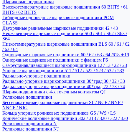
Шариковые подшипники
Высокотемпературные шариковые подшипники 60 BHTS / 61
BHTS / 62 BHTS
Гибридные однорядные шариковые подшипники POM
GLASS
Двухрядные радиальные шариковые подшипники 42 / 43
Нержавеющие шариковые подшипники S60 / S61 / S62 / S63 /
S64
Низкотемпературные шариковые подшипники BLS 60 / 61 / 62
/ 63 / 64
Однорядные шариковые подшипники 60 / 62 / 63 / 64 /618 /619
Однорядные шариковые подшипники с фланцем F6
Самоустанавливающиеся шарикоподшипники 12 / 13 / 22 / 23
Упорные шарикоподшипники 511 / 512 / 522 / 523 / 532 / 533
Радиально-упорные подшипники
Радиально-упорные шарикоподшипники 30*град 30 / 32 / 33
Радиально-упорные шарикоподшипники 40*град 72 / 73 / 74
Шарикоподшипники с 4-х точечным контактом QJ
Роликовые подшипники
Бессепараторные роликовые подшипники SL / NCF / NNF /
NNCF / NJG
Кольца упорных роликовых подшипников GS / WS / LS
Конические роликовые подшипники 302 / 313 / 320 / 322 / 330
Роликовые подшипники N
Роликовые подшипники NJ