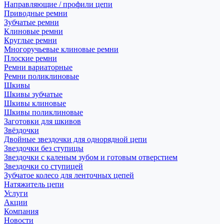
Направляющие / профили цепи
Приводные ремни
Зубчатые ремни
Клиновые ремни
Круглые ремни
Многоручьевые клиновые ремни
Плоские ремни
Ремни вариаторные
Ремни поликлиновые
Шкивы
Шкивы зубчатые
Шкивы клиновые
Шкивы поликлиновые
Заготовки для шкивов
Звёздочки
Двойные звездочки для однорядной цепи
Звездочки без ступицы
Звездочки с каленым зубом и готовым отверстием
Звездочки со ступицей
Зубчатое колесо для ленточных цепей
Натяжитель цепи
Услуги
Акции
Компания
Новости