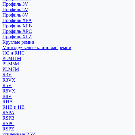
Профиль 3V
Профиль 5V
Профиль 8V
Профиль XPA
Профиль XPB
Профиль XPC
Профиль XPZ
Круглые ремни
Многоручьевые клиновые ремни
HC и RHC
PLM11M
PLM5M
PLM7M
R3V
R3VX
R5V
R5VX
R8V
RHA
RHB и HB
RSPA
RSPB
RSPC
RSPZ
усиленные R5V