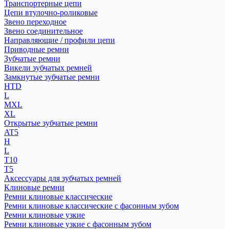
Транспортерные цепи
Цепи втулочно-роликовые
Звено переходное
Звено соединительное
Направляющие / профили цепи
Приводные ремни
Зубчатые ремни
Викели зубчатых ремней
Замкнутые зубчатые ремни
HTD
L
MXL
XL
Открытые зубчатые ремни
AT5
H
L
T10
T5
Аксессуары для зубчатых ремней
Клиновые ремни
Ремни клиновые классические
Ремни клиновые классические с фасонным зубом
Ремни клиновые узкие
Ремни клиновые узкие с фасонным зубом