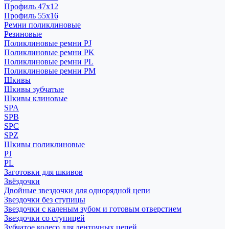
Профиль 47x12
Профиль 55x16
Ремни поликлиновые
Резиновые
Поликлиновые ремни PJ
Поликлиновые ремни PK
Поликлиновые ремни PL
Поликлиновые ремни PM
Шкивы
Шкивы зубчатые
Шкивы клиновые
SPA
SPB
SPC
SPZ
Шкивы поликлиновые
PJ
PL
Заготовки для шкивов
Звёздочки
Двойные звездочки для однорядной цепи
Звездочки без ступицы
Звездочки с каленым зубом и готовым отверстием
Звездочки со ступицей
Зубчатое колесо для ленточных цепей