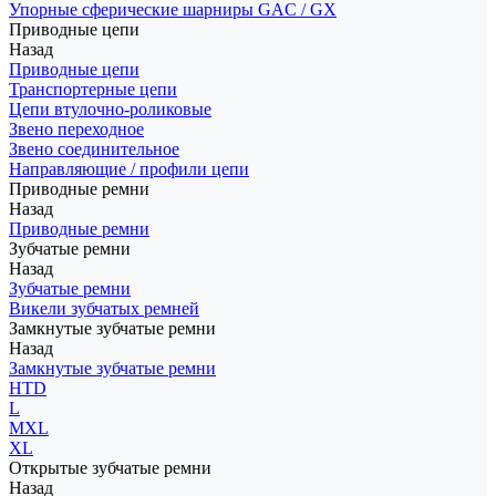
Упорные сферические шарниры GAC / GX
Приводные цепи
Назад
Приводные цепи
Транспортерные цепи
Цепи втулочно-роликовые
Звено переходное
Звено соединительное
Направляющие / профили цепи
Приводные ремни
Назад
Приводные ремни
Зубчатые ремни
Назад
Зубчатые ремни
Викели зубчатых ремней
Замкнутые зубчатые ремни
Назад
Замкнутые зубчатые ремни
HTD
L
MXL
XL
Открытые зубчатые ремни
Назад