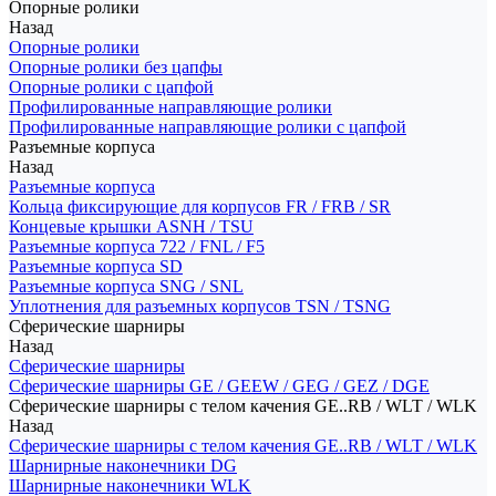
Опорные ролики
Назад
Опорные ролики
Опорные ролики без цапфы
Опорные ролики с цапфой
Профилированные направляющие ролики
Профилированные направляющие ролики с цапфой
Разъемные корпуса
Назад
Разъемные корпуса
Кольца фиксирующие для корпусов FR / FRB / SR
Концевые крышки ASNH / TSU
Разъемные корпуса 722 / FNL / F5
Разъемные корпуса SD
Разъемные корпуса SNG / SNL
Уплотнения для разъемных корпусов TSN / TSNG
Сферические шарниры
Назад
Сферические шарниры
Сферические шарниры GE / GEEW / GEG / GEZ / DGE
Сферические шарниры с телом качения GE..RB / WLT / WLK
Назад
Сферические шарниры с телом качения GE..RB / WLT / WLK
Шарнирные наконечники DG
Шарнирные наконечники WLK