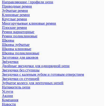
Направляющие / профили цепи
Приводные ремни
Зубчатые ремни
Клиновые ремни
Круглые ремни
Многоручьевые клиновые ремни
Плоские ремни
Ремни вариаторные
Ремни поликлиновые
Шкивы
Шкивы зубчатые
Шкивы клиновые
Шкивы поликлиновые
Заготовки для шкивов
Звёздочки
Двойные звездочки для однорядной цепи
Звездочки без ступицы
Звездочки с каленым зубом и готовым отверстием
Звездочки со ступицей
Зубчатое колесо для ленточных цепей
Натяжитель цепи
Услуги
Акции
Компания
Новости