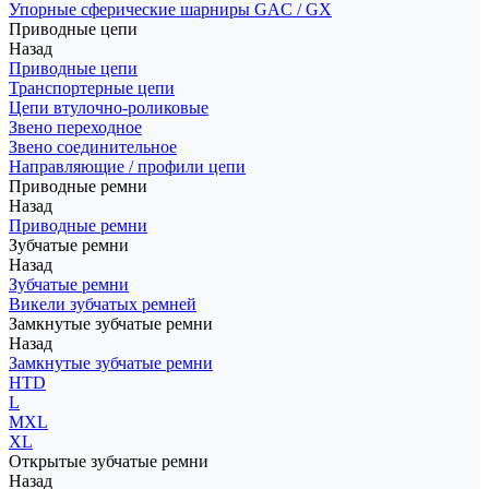
Упорные сферические шарниры GAC / GX
Приводные цепи
Назад
Приводные цепи
Транспортерные цепи
Цепи втулочно-роликовые
Звено переходное
Звено соединительное
Направляющие / профили цепи
Приводные ремни
Назад
Приводные ремни
Зубчатые ремни
Назад
Зубчатые ремни
Викели зубчатых ремней
Замкнутые зубчатые ремни
Назад
Замкнутые зубчатые ремни
HTD
L
MXL
XL
Открытые зубчатые ремни
Назад