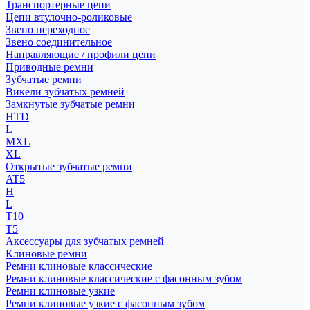
Транспортерные цепи
Цепи втулочно-роликовые
Звено переходное
Звено соединительное
Направляющие / профили цепи
Приводные ремни
Зубчатые ремни
Викели зубчатых ремней
Замкнутые зубчатые ремни
HTD
L
MXL
XL
Открытые зубчатые ремни
AT5
H
L
T10
T5
Аксессуары для зубчатых ремней
Клиновые ремни
Ремни клиновые классические
Ремни клиновые классические с фасонным зубом
Ремни клиновые узкие
Ремни клиновые узкие с фасонным зубом