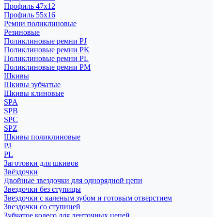
Профиль 47x12
Профиль 55x16
Ремни поликлиновые
Резиновые
Поликлиновые ремни PJ
Поликлиновые ремни PK
Поликлиновые ремни PL
Поликлиновые ремни PM
Шкивы
Шкивы зубчатые
Шкивы клиновые
SPA
SPB
SPC
SPZ
Шкивы поликлиновые
PJ
PL
Заготовки для шкивов
Звёздочки
Двойные звездочки для однорядной цепи
Звездочки без ступицы
Звездочки с каленым зубом и готовым отверстием
Звездочки со ступицей
Зубчатое колесо для ленточных цепей