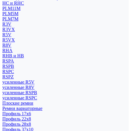
HC и RHC
PLM11M
PLM5M
PLM7M
R3V
R3VX
R5V
R5VX
R8V
RHA
RHB и HB
RSPA
RSPB
RSPC
RSPZ
усиленные R5V
усиленные R8V
усиленные RSPB
усиленные RSPC
Плоские ремни
Ремни вариаторные
Профиль 17x6
Профиль 22x8
Профиль 28x8
Профиль 37x10