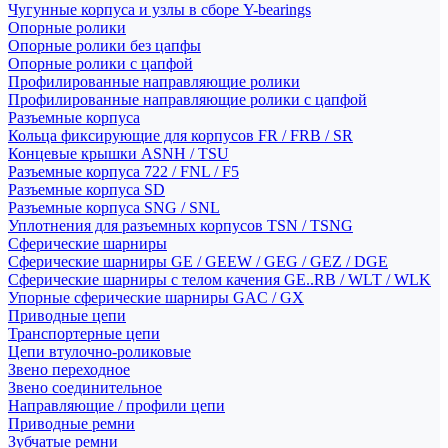
Чугунные корпуса и узлы в сборе Y-bearings
Опорные ролики
Опорные ролики без цапфы
Опорные ролики с цапфой
Профилированные направляющие ролики
Профилированные направляющие ролики с цапфой
Разъемные корпуса
Кольца фиксирующие для корпусов FR / FRB / SR
Концевые крышки ASNH / TSU
Разъемные корпуса 722 / FNL / F5
Разъемные корпуса SD
Разъемные корпуса SNG / SNL
Уплотнения для разъемных корпусов TSN / TSNG
Сферические шарниры
Сферические шарниры GE / GEEW / GEG / GEZ / DGE
Сферические шарниры с телом качения GE..RB / WLT / WLK
Упорные сферические шарниры GAC / GX
Приводные цепи
Транспортерные цепи
Цепи втулочно-роликовые
Звено переходное
Звено соединительное
Направляющие / профили цепи
Приводные ремни
Зубчатые ремни