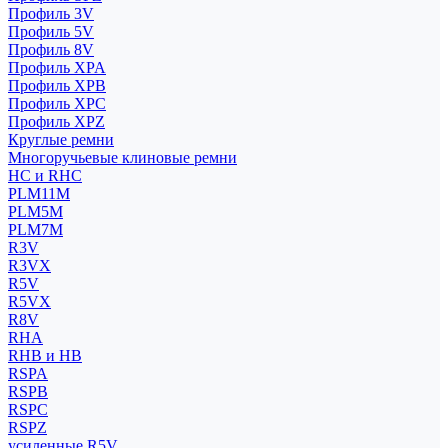
Профиль 3V
Профиль 5V
Профиль 8V
Профиль XPA
Профиль XPB
Профиль XPC
Профиль XPZ
Круглые ремни
Многоручьевые клиновые ремни
HC и RHC
PLM11M
PLM5M
PLM7M
R3V
R3VX
R5V
R5VX
R8V
RHA
RHB и HB
RSPA
RSPB
RSPC
RSPZ
усиленные R5V