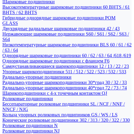
Шариковые подшипники
Высокотемпературные шариковые подшипники 60 BHTS / 61
BHTS / 62 BHTS
Гибридные однорядные шариковые подшипники POM
GLASS
Двухрядные радиальные шариковые подшипники 42 / 43
Нержавеющие шариковые подшипники S60 / S61 / S62 / S63 /
S64
Низкотемпературные шариковые подшипники BLS 60 / 61 / 62
/ 63 / 64
Однорядные шариковые подшипники 60 / 62 / 63 / 64 /618 /619
Однорядные шариковые подшипники с фланцем F6
Самоустанавливающиеся шарикоподшипники 12 / 13 / 22 / 23
Упорные шарикоподшипники 511 / 512 / 522 / 523 / 532 / 533
Радиально-упорные подшипники
Радиально-упорные шарикоподшипники 30*град 30 / 32 / 33
Радиально-упорные шарикоподшипники 40*град 72 / 73 / 74
Шарикоподшипники с 4-х точечным контактом QJ
Роликовые подшипники
Бессепараторные роликовые подшипники SL / NCF / NNF /
NNCF / NJG
Кольца упорных роликовых подшипников GS / WS / LS
Конические роликовые подшипники 302 / 313 / 320 / 322 / 330
Роликовые подшипники N
Роликовые подшипники NJ