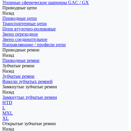
Упорные сферические шарниры GAC / GX
Приводные цепи
Назад
Приводные цепи
Транспортерные цепи
Цепи втулочно-роликовые
Звено переходное
Звено соединительное
Направляющие / профили цепи
Приводные ремни
Назад
Приводные ремни
Зубчатые ремни
Назад
Зубчатые ремни
Викели зубчатых ремней
Замкнутые зубчатые ремни
Назад
Замкнутые зубчатые ремни
HTD
L
MXL
XL
Открытые зубчатые ремни
Назад