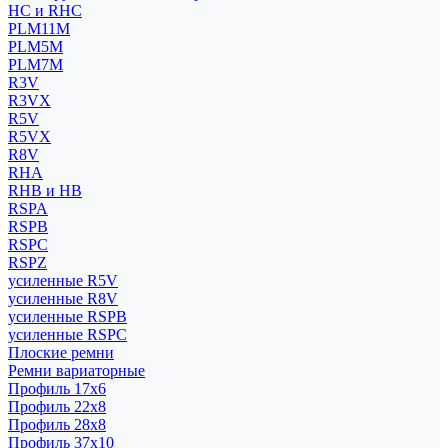
HC и RHC
PLM11M
PLM5M
PLM7M
R3V
R3VX
R5V
R5VX
R8V
RHA
RHB и HB
RSPA
RSPB
RSPC
RSPZ
усиленные R5V
усиленные R8V
усиленные RSPB
усиленные RSPC
Плоские ремни
Ремни вариаторные
Профиль 17x6
Профиль 22x8
Профиль 28x8
Профиль 37x10