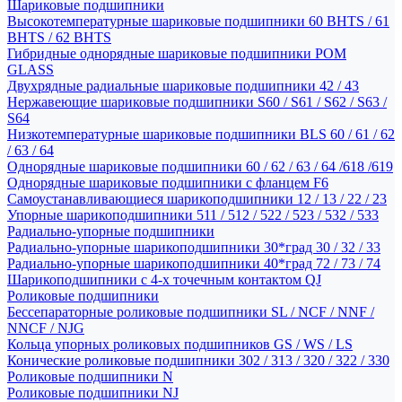
Шариковые подшипники
Высокотемпературные шариковые подшипники 60 BHTS / 61
BHTS / 62 BHTS
Гибридные однорядные шариковые подшипники POM
GLASS
Двухрядные радиальные шариковые подшипники 42 / 43
Нержавеющие шариковые подшипники S60 / S61 / S62 / S63 /
S64
Низкотемпературные шариковые подшипники BLS 60 / 61 / 62
/ 63 / 64
Однорядные шариковые подшипники 60 / 62 / 63 / 64 /618 /619
Однорядные шариковые подшипники с фланцем F6
Самоустанавливающиеся шарикоподшипники 12 / 13 / 22 / 23
Упорные шарикоподшипники 511 / 512 / 522 / 523 / 532 / 533
Радиально-упорные подшипники
Радиально-упорные шарикоподшипники 30*град 30 / 32 / 33
Радиально-упорные шарикоподшипники 40*град 72 / 73 / 74
Шарикоподшипники с 4-х точечным контактом QJ
Роликовые подшипники
Бессепараторные роликовые подшипники SL / NCF / NNF /
NNCF / NJG
Кольца упорных роликовых подшипников GS / WS / LS
Конические роликовые подшипники 302 / 313 / 320 / 322 / 330
Роликовые подшипники N
Роликовые подшипники NJ