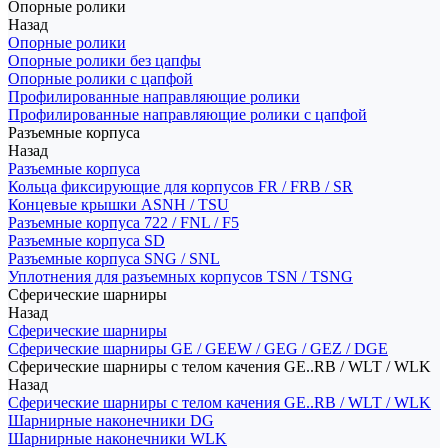
Опорные ролики
Назад
Опорные ролики
Опорные ролики без цапфы
Опорные ролики с цапфой
Профилированные направляющие ролики
Профилированные направляющие ролики с цапфой
Разъемные корпуса
Назад
Разъемные корпуса
Кольца фиксирующие для корпусов FR / FRB / SR
Концевые крышки ASNH / TSU
Разъемные корпуса 722 / FNL / F5
Разъемные корпуса SD
Разъемные корпуса SNG / SNL
Уплотнения для разъемных корпусов TSN / TSNG
Сферические шарниры
Назад
Сферические шарниры
Сферические шарниры GE / GEEW / GEG / GEZ / DGE
Сферические шарниры с телом качения GE..RB / WLT / WLK
Назад
Сферические шарниры с телом качения GE..RB / WLT / WLK
Шарнирные наконечники DG
Шарнирные наконечники WLK