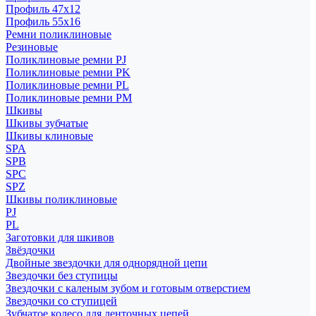
Профиль 47x12
Профиль 55x16
Ремни поликлиновые
Резиновые
Поликлиновые ремни PJ
Поликлиновые ремни PK
Поликлиновые ремни PL
Поликлиновые ремни PM
Шкивы
Шкивы зубчатые
Шкивы клиновые
SPA
SPB
SPC
SPZ
Шкивы поликлиновые
PJ
PL
Заготовки для шкивов
Звёздочки
Двойные звездочки для однорядной цепи
Звездочки без ступицы
Звездочки с каленым зубом и готовым отверстием
Звездочки со ступицей
Зубчатое колесо для ленточных цепей