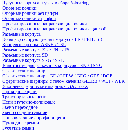
Чугунные корпуса и узлы в сборе Y-bearings
Опорные ролики
Опорные ролики без цапфы
Опорные ролики с цапфой
Профилированные направляющие ролики
Профилированные направляющие ролики с цапфой
Разъемные корпуса
Кольца фиксирующие для корпусов FR / FRB / SR
Концевые крышки ASNH / TSU
Разъемные корпуса 722 / FNL / F5
Разъемные корпуса SD
Разъемные корпуса SNG / SNL
Уплотнения для разъемных корпусов TSN / TSNG
Сферические шарниры
Сферические шарниры GE / GEEW / GEG / GEZ / DGE
Сферические шарниры с телом качения GE..RB / WLT / WLK
Упорные сферические шарниры GAC / GX
Приводные цепи
Транспортерные цепи
Цепи втулочно-роликовые
Звено переходное
Звено соединительное
Направляющие / профили цепи
Приводные ремни
Зубчатые ремни