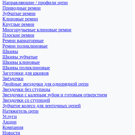
Направляющие / профили цепи
Приводные ремни
Зубчатые ремни
Клиновые ремни
Круглые ремни
Многоручьевые клиновые ремни
Плоские ремни
Ремни вариаторные
Ремни поликлиновые
Шкивы
Шкивы зубчатые
Шкивы клиновые
Шкивы поликлиновые
Заготовки для шкивов
Звёздочки
Двойные звездочки для однорядной цепи
Звездочки без ступицы
Звездочки с каленым зубом и готовым отверстием
Звездочки со ступицей
Зубчатое колесо для ленточных цепей
Натяжитель цепи
Услуги
Акции
Компания
Новости