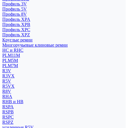
Профиль 3V
Профиль 5V
Профиль 8V
Профиль XPA
Профиль XPB
Профиль XPC
Профиль XPZ
Круглые ремни
Многоручьевые клиновые ремни
HC и RHC
PLM11M
PLM5M
PLM7M
R3V
R3VX
R5V
R5VX
R8V
RHA
RHB и HB
RSPA
RSPB
RSPC
RSPZ
усиленные R5V