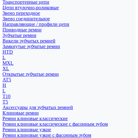
Транспортерные цепи
Цепи втулочно-роликовые
Звено переходное
Звено соединительное
Направляющие / профили цепи
Приводные ремни
Зубчатые ремни
Викели зубчатых ремней
Замкнутые зубчатые ремни
HTD
L
MXL
XL
Открытые зубчатые ремни
AT5
H
L
T10
T5
Аксессуары для зубчатых ремней
Клиновые ремни
Ремни клиновые классические
Ремни клиновые классические с фасонным зубом
Ремни клиновые узкие
Ремни клиновые узкие с фасонным зубом