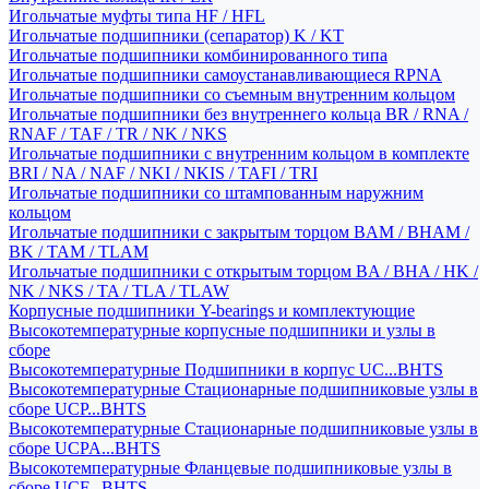
Игольчатые муфты типа HF / HFL
Игольчатые подшипники (сепаратор) K / KT
Игольчатые подшипники комбинированного типа
Игольчатые подшипники самоустанавливающиеся RPNA
Игольчатые подшипники со съемным внутренним кольцом
Игольчатые подшипники без внутреннего кольца BR / RNA /
RNAF / TAF / TR / NK / NKS
Игольчатые подшипники с внутренним кольцом в комплекте
BRI / NA / NAF / NKI / NKIS / TAFI / TRI
Игольчатые подшипники со штампованным наружним
кольцом
Игольчатые подшипники с закрытым торцом BAM / BHAM /
BK / TAM / TLAM
Игольчатые подшипники с открытым торцом BA / BHA / HK /
NK / NKS / TA / TLA / TLAW
Корпусные подшипники Y-bearings и комплектующие
Высокотемпературные корпусные подшипники и узлы в
сборе
Высокотемпературные Подшипники в корпус UC...BHTS
Высокотемпературные Стационарные подшипниковые узлы в
сборе UCP...BHTS
Высокотемпературные Стационарные подшипниковые узлы в
сборе UCPA...BHTS
Высокотемпературные Фланцевые подшипниковые узлы в
сборе UCF...BHTS