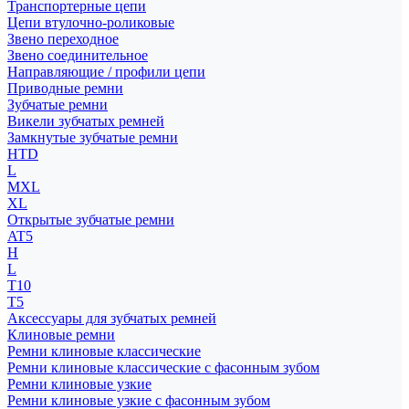
Транспортерные цепи
Цепи втулочно-роликовые
Звено переходное
Звено соединительное
Направляющие / профили цепи
Приводные ремни
Зубчатые ремни
Викели зубчатых ремней
Замкнутые зубчатые ремни
HTD
L
MXL
XL
Открытые зубчатые ремни
AT5
H
L
T10
T5
Аксессуары для зубчатых ремней
Клиновые ремни
Ремни клиновые классические
Ремни клиновые классические с фасонным зубом
Ремни клиновые узкие
Ремни клиновые узкие с фасонным зубом