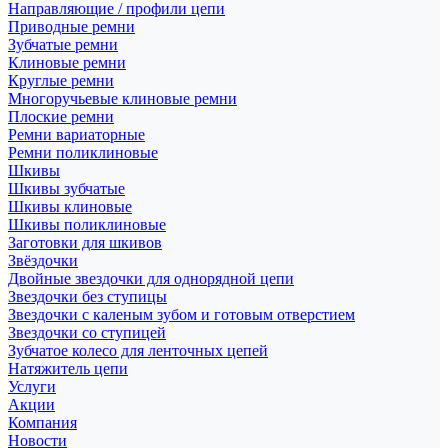
Направляющие / профили цепи
Приводные ремни
Зубчатые ремни
Клиновые ремни
Круглые ремни
Многоручьевые клиновые ремни
Плоские ремни
Ремни вариаторные
Ремни поликлиновые
Шкивы
Шкивы зубчатые
Шкивы клиновые
Шкивы поликлиновые
Заготовки для шкивов
Звёздочки
Двойные звездочки для однорядной цепи
Звездочки без ступицы
Звездочки с каленым зубом и готовым отверстием
Звездочки со ступицей
Зубчатое колесо для ленточных цепей
Натяжитель цепи
Услуги
Акции
Компания
Новости