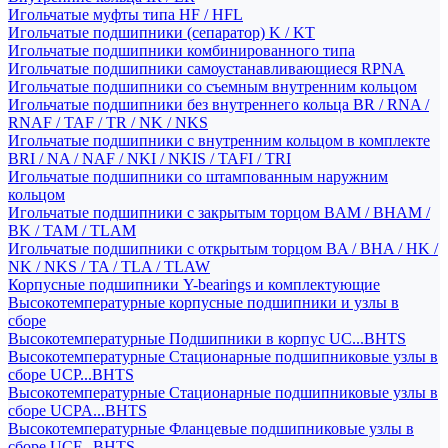
Игольчатые муфты типа HF / HFL
Игольчатые подшипники (сепаратор) K / KT
Игольчатые подшипники комбинированного типа
Игольчатые подшипники самоустанавливающиеся RPNA
Игольчатые подшипники со съемным внутренним кольцом
Игольчатые подшипники без внутреннего кольца BR / RNA /
RNAF / TAF / TR / NK / NKS
Игольчатые подшипники с внутренним кольцом в комплекте
BRI / NA / NAF / NKI / NKIS / TAFI / TRI
Игольчатые подшипники со штампованным наружним
кольцом
Игольчатые подшипники с закрытым торцом BAM / BHAM /
BK / TAM / TLAM
Игольчатые подшипники с открытым торцом BA / BHA / HK /
NK / NKS / TA / TLA / TLAW
Корпусные подшипники Y-bearings и комплектующие
Высокотемпературные корпусные подшипники и узлы в
сборе
Высокотемпературные Подшипники в корпус UC...BHTS
Высокотемпературные Стационарные подшипниковые узлы в
сборе UCP...BHTS
Высокотемпературные Стационарные подшипниковые узлы в
сборе UCPA...BHTS
Высокотемпературные Фланцевые подшипниковые узлы в
сборе UCF...BHTS