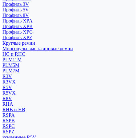
Профиль 3V
Профиль 5V
Профиль 8V
Профиль XPA
Профиль XPB
Профиль XPC
Профиль XPZ
Круглые ремни
Многоручьевые клиновые ремни
HC и RHC
PLM11M
PLM5M
PLM7M
R3V
R3VX
R5V
R5VX
R8V
RHA
RHB и HB
RSPA
RSPB
RSPC
RSPZ
усиленные R5V