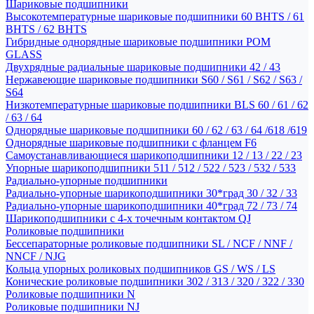
Шариковые подшипники
Высокотемпературные шариковые подшипники 60 BHTS / 61
BHTS / 62 BHTS
Гибридные однорядные шариковые подшипники POM
GLASS
Двухрядные радиальные шариковые подшипники 42 / 43
Нержавеющие шариковые подшипники S60 / S61 / S62 / S63 /
S64
Низкотемпературные шариковые подшипники BLS 60 / 61 / 62
/ 63 / 64
Однорядные шариковые подшипники 60 / 62 / 63 / 64 /618 /619
Однорядные шариковые подшипники с фланцем F6
Самоустанавливающиеся шарикоподшипники 12 / 13 / 22 / 23
Упорные шарикоподшипники 511 / 512 / 522 / 523 / 532 / 533
Радиально-упорные подшипники
Радиально-упорные шарикоподшипники 30*град 30 / 32 / 33
Радиально-упорные шарикоподшипники 40*град 72 / 73 / 74
Шарикоподшипники с 4-х точечным контактом QJ
Роликовые подшипники
Бессепараторные роликовые подшипники SL / NCF / NNF /
NNCF / NJG
Кольца упорных роликовых подшипников GS / WS / LS
Конические роликовые подшипники 302 / 313 / 320 / 322 / 330
Роликовые подшипники N
Роликовые подшипники NJ