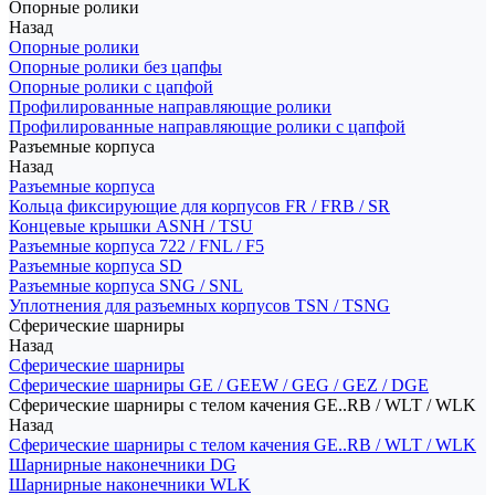
Опорные ролики
Назад
Опорные ролики
Опорные ролики без цапфы
Опорные ролики с цапфой
Профилированные направляющие ролики
Профилированные направляющие ролики с цапфой
Разъемные корпуса
Назад
Разъемные корпуса
Кольца фиксирующие для корпусов FR / FRB / SR
Концевые крышки ASNH / TSU
Разъемные корпуса 722 / FNL / F5
Разъемные корпуса SD
Разъемные корпуса SNG / SNL
Уплотнения для разъемных корпусов TSN / TSNG
Сферические шарниры
Назад
Сферические шарниры
Сферические шарниры GE / GEEW / GEG / GEZ / DGE
Сферические шарниры с телом качения GE..RB / WLT / WLK
Назад
Сферические шарниры с телом качения GE..RB / WLT / WLK
Шарнирные наконечники DG
Шарнирные наконечники WLK