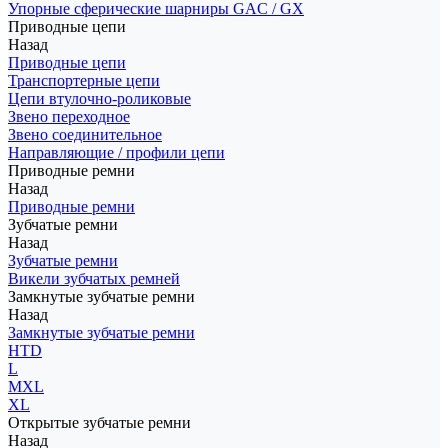
Упорные сферические шарниры GAC / GX
Приводные цепи
Назад
Приводные цепи
Транспортерные цепи
Цепи втулочно-роликовые
Звено переходное
Звено соединительное
Направляющие / профили цепи
Приводные ремни
Назад
Приводные ремни
Зубчатые ремни
Назад
Зубчатые ремни
Викели зубчатых ремней
Замкнутые зубчатые ремни
Назад
Замкнутые зубчатые ремни
HTD
L
MXL
XL
Открытые зубчатые ремни
Назад