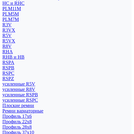
HC и RHC
PLM11M
PLM5M
PLM7M
R3V
R3VX
R5V
R5VX
R8V
RHA
RHB и HB
RSPA
RSPB
RSPC
RSPZ
усиленные R5V
усиленные R8V
усиленные RSPB
усиленные RSPC
Плоские ремни
Ремни вариаторные
Профиль 17x6
Профиль 22x8
Профиль 28x8
Профиль 37x10