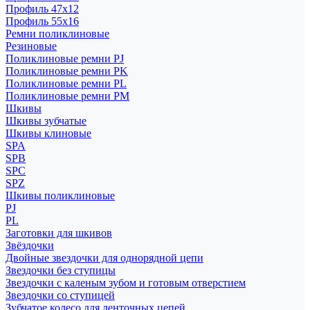
Профиль 47x12
Профиль 55x16
Ремни поликлиновые
Резиновые
Поликлиновые ремни PJ
Поликлиновые ремни PK
Поликлиновые ремни PL
Поликлиновые ремни PM
Шкивы
Шкивы зубчатые
Шкивы клиновые
SPA
SPB
SPC
SPZ
Шкивы поликлиновые
PJ
PL
Заготовки для шкивов
Звёздочки
Двойные звездочки для однорядной цепи
Звездочки без ступицы
Звездочки с каленым зубом и готовым отверстием
Звездочки со ступицей
Зубчатое колесо для ленточных цепей