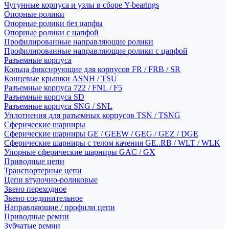
Чугунные корпуса и узлы в сборе Y-bearings
Опорные ролики
Опорные ролики без цапфы
Опорные ролики с цапфой
Профилированные направляющие ролики
Профилированные направляющие ролики с цапфой
Разъемные корпуса
Кольца фиксирующие для корпусов FR / FRB / SR
Концевые крышки ASNH / TSU
Разъемные корпуса 722 / FNL / F5
Разъемные корпуса SD
Разъемные корпуса SNG / SNL
Уплотнения для разъемных корпусов TSN / TSNG
Сферические шарниры
Сферические шарниры GE / GEEW / GEG / GEZ / DGE
Сферические шарниры с телом качения GE..RB / WLT / WLK
Упорные сферические шарниры GAC / GX
Приводные цепи
Транспортерные цепи
Цепи втулочно-роликовые
Звено переходное
Звено соединительное
Направляющие / профили цепи
Приводные ремни
Зубчатые ремни