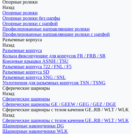
Опорные ролики
Назад
Опорные ролики
Опорные ролики без цапфы
Опорные ролики с цапфой
Профилированные направляющие ролики
Профилированные направляющие ролики с цапфой
Разъемные корпуса
Назад
Разъемные корпуса
Кольца фиксирующие для корпусов FR / FRB / SR
Концевые крышки ASNH / TSU
Разъемные корпуса 722 / FNL / F5
Разъемные корпуса SD
Разъемные корпуса SNG / SNL
Уплотнения для разъемных корпусов TSN / TSNG
Сферические шарниры
Назад
Сферические шарниры
Сферические шарниры GE / GEEW / GEG / GEZ / DGE
Сферические шарниры с телом качения GE..RB / WLT / WLK
Назад
Сферические шарниры с телом качения GE..RB / WLT / WLK
Шарнирные наконечники DG
Шарнирные наконечники WLK