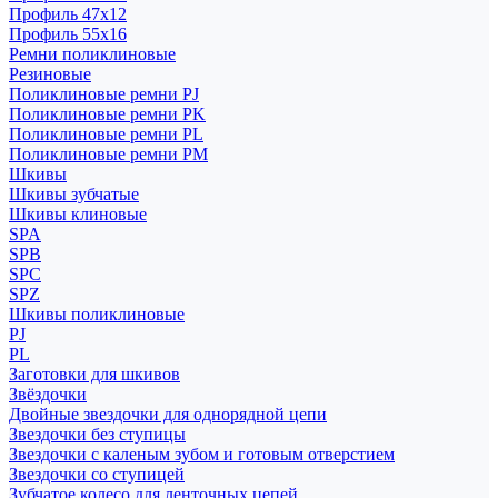
Профиль 47x12
Профиль 55x16
Ремни поликлиновые
Резиновые
Поликлиновые ремни PJ
Поликлиновые ремни PK
Поликлиновые ремни PL
Поликлиновые ремни PM
Шкивы
Шкивы зубчатые
Шкивы клиновые
SPA
SPB
SPC
SPZ
Шкивы поликлиновые
PJ
PL
Заготовки для шкивов
Звёздочки
Двойные звездочки для однорядной цепи
Звездочки без ступицы
Звездочки с каленым зубом и готовым отверстием
Звездочки со ступицей
Зубчатое колесо для ленточных цепей