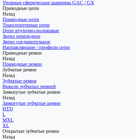
Упорные сферические шарниры GAC / GX
Приводные цепи
Назад
Приводные цепи
Транспортерные цепи
Цепи втулочно-роликовые
Звено переходное
Звено соединительное
Направляющие / профили цепи
Приводные ремни
Назад
Приводные ремни
Зубчатые ремни
Назад
Зубчатые ремни
Викели зубчатых ремней
Замкнутые зубчатые ремни
Назад
Замкнутые зубчатые ремни
HTD
L
MXL
XL
Открытые зубчатые ремни
Назад