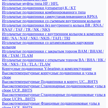
Игольчатые муфты типа HF / HFL
Игольчатые подшипники (сепаратор) K / KT
Игольчатые подшипники комбинированного типа
Игольчатые подшипники самоустанавливающиеся RPNA
Игольчатые подшипники со съемным внутренним кольцом
Игольчатые подшипники без внутреннего кольца BR / RNA /
RNAF / TAF / TR / NK / NKS
Игольчатые подшипники с внутренним кольцом в комплекте
BRI / NA / NAF / NKI / NKIS / TAFI / TRI
Игольчатые подшипники со штампованным наружним
кольцом
Игольчатые подшипники с закрытым торцом BAM / BHAM /
BK / TAM / TLAM
Игольчатые подшипники с открытым торцом BA / BHA / HK /
NK / NKS / TA / TLA / TLAW
Корпусные подшипники Y-bearings и комплектующие
Высокотемпературные корпусные подшипники и узлы в
сборе
Высокотемпературные Подшипники в корпус UC...BHTS
Высокотемпературные Стационарные подшипниковые узлы в
сборе UCP...BHTS
Высокотемпературные Стационарные подшипниковые узлы в
сборе UCPA...BHTS
Высокотемпературные Фланцевые подшипниковые узлы в
сборе UCF...BHTS