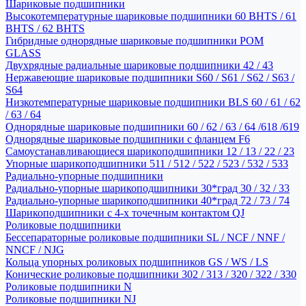
Шариковые подшипники
Высокотемпературные шариковые подшипники 60 BHTS / 61
BHTS / 62 BHTS
Гибридные однорядные шариковые подшипники POM
GLASS
Двухрядные радиальные шариковые подшипники 42 / 43
Нержавеющие шариковые подшипники S60 / S61 / S62 / S63 /
S64
Низкотемпературные шариковые подшипники BLS 60 / 61 / 62
/ 63 / 64
Однорядные шариковые подшипники 60 / 62 / 63 / 64 /618 /619
Однорядные шариковые подшипники с фланцем F6
Самоустанавливающиеся шарикоподшипники 12 / 13 / 22 / 23
Упорные шарикоподшипники 511 / 512 / 522 / 523 / 532 / 533
Радиально-упорные подшипники
Радиально-упорные шарикоподшипники 30*град 30 / 32 / 33
Радиально-упорные шарикоподшипники 40*град 72 / 73 / 74
Шарикоподшипники с 4-х точечным контактом QJ
Роликовые подшипники
Бессепараторные роликовые подшипники SL / NCF / NNF /
NNCF / NJG
Кольца упорных роликовых подшипников GS / WS / LS
Конические роликовые подшипники 302 / 313 / 320 / 322 / 330
Роликовые подшипники N
Роликовые подшипники NJ