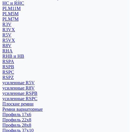
HC и RHC
PLM11M
PLM5M
PLM7M
R3V
R3VX
R5V
R5VX
R8V
RHA
RHB и HB
RSPA
RSPB
RSPC
RSPZ
усиленные R5V
усиленные R8V
усиленные RSPB
усиленные RSPC
Плоские ремни
Ремни вариаторные
Профиль 17x6
Профиль 22x8
Профиль 28x8
Профиль 37x10