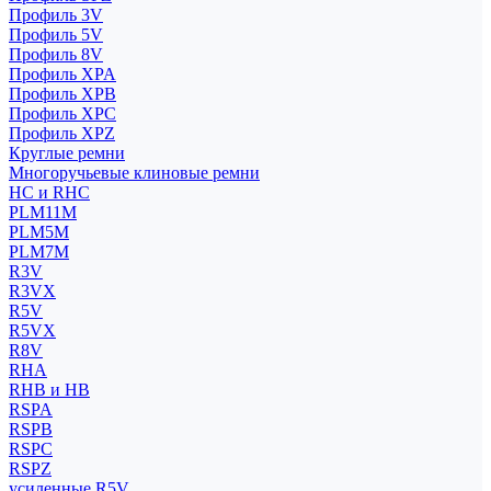
Профиль 3V
Профиль 5V
Профиль 8V
Профиль XPA
Профиль XPB
Профиль XPC
Профиль XPZ
Круглые ремни
Многоручьевые клиновые ремни
HC и RHC
PLM11M
PLM5M
PLM7M
R3V
R3VX
R5V
R5VX
R8V
RHA
RHB и HB
RSPA
RSPB
RSPC
RSPZ
усиленные R5V