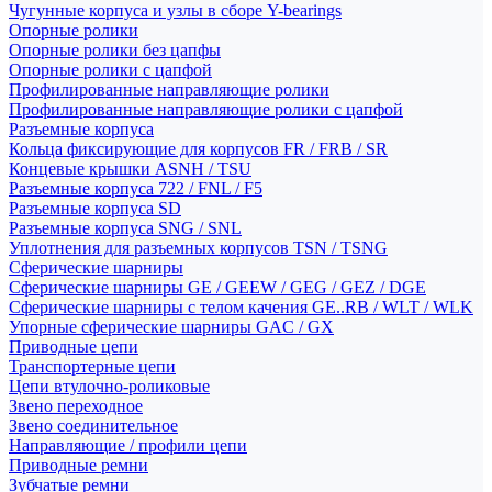
Чугунные корпуса и узлы в сборе Y-bearings
Опорные ролики
Опорные ролики без цапфы
Опорные ролики с цапфой
Профилированные направляющие ролики
Профилированные направляющие ролики с цапфой
Разъемные корпуса
Кольца фиксирующие для корпусов FR / FRB / SR
Концевые крышки ASNH / TSU
Разъемные корпуса 722 / FNL / F5
Разъемные корпуса SD
Разъемные корпуса SNG / SNL
Уплотнения для разъемных корпусов TSN / TSNG
Сферические шарниры
Сферические шарниры GE / GEEW / GEG / GEZ / DGE
Сферические шарниры с телом качения GE..RB / WLT / WLK
Упорные сферические шарниры GAC / GX
Приводные цепи
Транспортерные цепи
Цепи втулочно-роликовые
Звено переходное
Звено соединительное
Направляющие / профили цепи
Приводные ремни
Зубчатые ремни