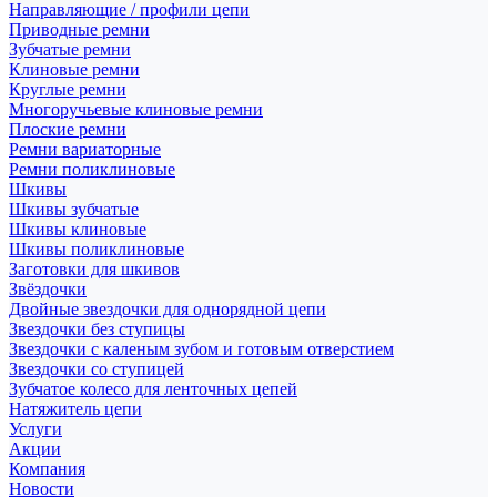
Направляющие / профили цепи
Приводные ремни
Зубчатые ремни
Клиновые ремни
Круглые ремни
Многоручьевые клиновые ремни
Плоские ремни
Ремни вариаторные
Ремни поликлиновые
Шкивы
Шкивы зубчатые
Шкивы клиновые
Шкивы поликлиновые
Заготовки для шкивов
Звёздочки
Двойные звездочки для однорядной цепи
Звездочки без ступицы
Звездочки с каленым зубом и готовым отверстием
Звездочки со ступицей
Зубчатое колесо для ленточных цепей
Натяжитель цепи
Услуги
Акции
Компания
Новости