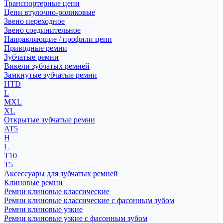
Транспортерные цепи
Цепи втулочно-роликовые
Звено переходное
Звено соединительное
Направляющие / профили цепи
Приводные ремни
Зубчатые ремни
Викели зубчатых ремней
Замкнутые зубчатые ремни
HTD
L
MXL
XL
Открытые зубчатые ремни
AT5
H
L
T10
T5
Аксессуары для зубчатых ремней
Клиновые ремни
Ремни клиновые классические
Ремни клиновые классические с фасонным зубом
Ремни клиновые узкие
Ремни клиновые узкие с фасонным зубом