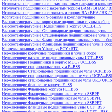
Игольчатые подшипники со штампованным наружним кольцо
Игольчатые подшипники с закрытым торцом BAM / BHAM / B
Игольчатые подшипники с открытым торцом BA / BHA / HK / 
Корпусные подшипники Y-bearings и комплектующие
Высокотемпературные корпусные подшипники и узлы в сборе
Высокотемпературные Подшипники в корпус UC...BHTS
Высокотемпературные Стационарные подшипниковые узлы в с
Высокотемпературные Стационарные подшипниковые узлы в 
Высокотемпературные Фланцевые подшипниковые узлы в сбо
Высокотемпературные Фланцевые подшипниковые узлы в сбо
Концевые крышки для Y-bearings ECY / STC
Нержавеющие корпусные подшипники и узлы в сборе
Нержавеющие натяжные подшипниковые узлы UCT...BSS
Нержавеющие Подшипники в корпус MUC / UC...BSS
Нержавеющие стационарные корпуса P...BSS
Нержавеющие Стационарные подшипниковые узлы UCP...BSS
Нержавеющие стационарные подшипниковые узлы UCPA...BS
Нержавеющие стационарные подшипниковые узлы UP.../ UP...
Нержавеющие фланцевые корпуса F...SS
Нержавеющие Фланцевые корпуса FL...BSS
Нержавеющие Фланцевые подшипниковые узлы SSBPF
Нержавеющие Фланцевые подшипниковые узлы SSBPFL
Нержавеющие Фланцевые подшипниковые узлы SSBPFT
Нержавеющие фланцевые подшипниковые узлы UCF...BSS
Нержавеющие фланцевые подшипниковые узлы UCFC...BSS