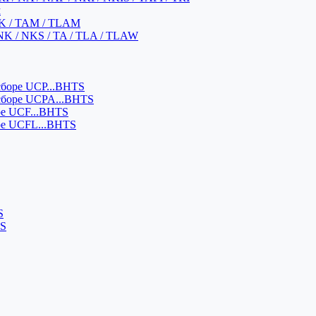
м
K / TAM / TLAM
NK / NKS / TA / TLA / TLAW
боре UCP...BHTS
сборе UCPA...BHTS
ре UCF...BHTS
ре UCFL...BHTS
S
SS