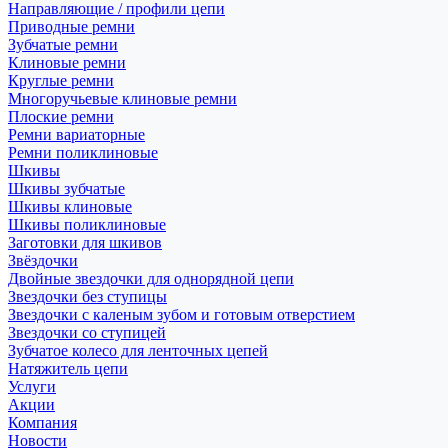
Направляющие / профили цепи
Приводные ремни
Зубчатые ремни
Клиновые ремни
Круглые ремни
Многоручьевые клиновые ремни
Плоские ремни
Ремни вариаторные
Ремни поликлиновые
Шкивы
Шкивы зубчатые
Шкивы клиновые
Шкивы поликлиновые
Заготовки для шкивов
Звёздочки
Двойные звездочки для однорядной цепи
Звездочки без ступицы
Звездочки с каленым зубом и готовым отверстием
Звездочки со ступицей
Зубчатое колесо для ленточных цепей
Натяжитель цепи
Услуги
Акции
Компания
Новости