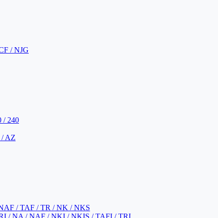
CF / NJG
 / 240
 / AZ
NAF / TAF / TR / NK / NKS
 / NA / NAF / NKI / NKIS / TAFI / TRI